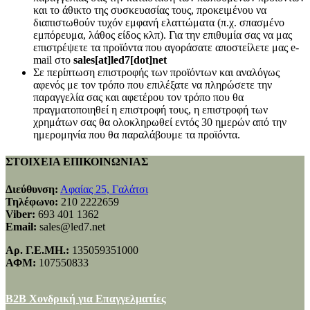
και το άθικτο της συσκευασίας τους, προκειμένου να
διαπιστωθούν τυχόν εμφανή ελαττώματα (π.χ. σπασμένο
εμπόρευμα, λάθος είδος κλπ). Για την επιθυμία σας να μας
επιστρέψετε τα προϊόντα που αγοράσατε αποστείλετε μας e-
mail στο
sales[at]led7[dot]net
Σε περίπτωση επιστροφής των προϊόντων και αναλόγως
αφενός με τον τρόπο που επιλέξατε να πληρώσετε την
παραγγελία σας και αφετέρου τον τρόπο που θα
πραγματοποιηθεί η επιστροφή τους, η επιστροφή των
χρημάτων σας θα ολοκληρωθεί εντός 30 ημερών από την
ημερομηνία που θα παραλάβουμε τα προϊόντα.
ΣΤΟΙΧΕΙΑ ΕΠΙΚΟΙΝΩΝΙΑΣ
Διεύθυνση:
Αφαίας 25, Γαλάτσι
Τηλέφωνο:
210 2222659
Viber:
693 401 1362
Email:
sales@led7.net
Αρ. Γ.Ε.ΜΗ.:
135059351000
ΑΦΜ:
107550833
B2B Χονδρική για Επαγγελματίες