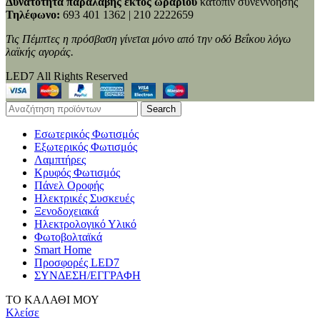
Δυνατότητα παραλαβής εκτός ωραρίου
κατόπιν συνεννόησης
Τηλέφωνο:
693 401 1362 | 210 2222659
Τις Πέμπτες η πρόσβαση γίνεται μόνο από την οδό Βεΐκου λόγω
λαϊκής αγοράς.
LED7 All Rights Reserved
Search
Εσωτερικός Φωτισμός
Εξωτερικός Φωτισμός
Λαμπτήρες
Κρυφός Φωτισμός
Πάνελ Οροφής
Ηλεκτρικές Συσκευές
Ξενοδοχειακά
Ηλεκτρολογικό Υλικό
Φωτοβολταϊκά
Smart Home
Προσφορές LED7
ΣΥΝΔΕΣΗ/ΕΓΓΡΑΦΗ
ΤΟ ΚΑΛΑΘΙ ΜΟΥ
Κλείσε