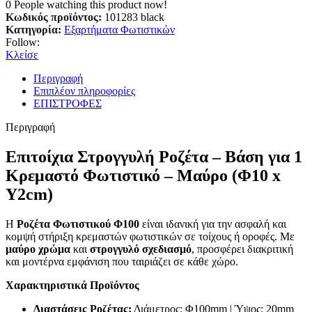
0
People watching this product now!
Κωδικός προϊόντος:
101283 black
Κατηγορία:
Εξαρτήματα Φωτιστικών
Follow:
Κλείσε
Περιγραφή
Επιπλέον πληροφορίες
ΕΠΙΣΤΡΟΦΕΣ
Περιγραφή
Επιτοίχια Στρογγυλή Ροζέτα – Βάση για 1
Κρεμαστό Φωτιστικό – Μαύρο (Φ10 x
Υ2cm)
Η
Ροζέτα Φωτιστικού Φ100
είναι ιδανική για την ασφαλή και
κομψή στήριξη κρεμαστών φωτιστικών σε τοίχους ή οροφές. Με
μαύρο χρώμα
και
στρογγυλό σχεδιασμό
, προσφέρει διακριτική
και μοντέρνα εμφάνιση που ταιριάζει σε κάθε χώρο.
Χαρακτηριστικά Προϊόντος
Διαστάσεις Ροζέτας:
Διάμετρος: Φ100mm | Ύψος: 20mm