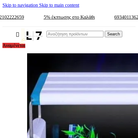
Skip to navigation
Skip to main content
2102222659
5% έκπτωσης στο Καλάθι
693401136
Search
Αναμένεται