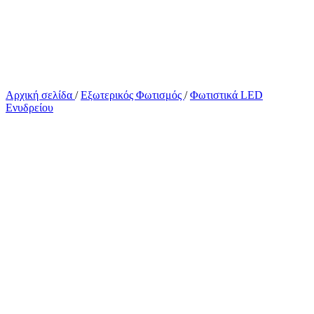
Αρχική σελίδα
/
Εξωτερικός Φωτισμός
/
Φωτιστικά LED
Ενυδρείου