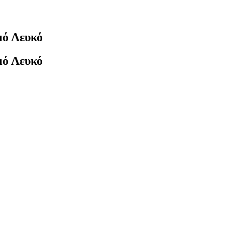
μό Λευκό
μό Λευκό