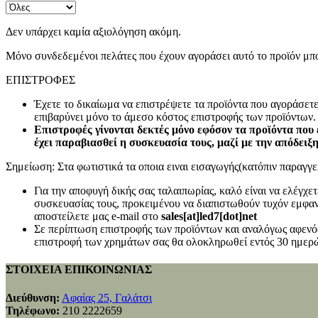
Δεν υπάρχει καμία αξιολόγηση ακόμη.
Μόνο συνδεδεμένοι πελάτες που έχουν αγοράσει αυτό το προϊόν μπ
ΕΠΙΣΤΡΟΦΕΣ
Έχετε το δικαίωμα να επιστρέψετε τα προϊόντα που αγοράσετ
επιβαρύνει μόνο το άμεσο κόστος επιστροφής των προϊόντων.
Επιστροφές γίνονται δεκτές μόνο εφόσον τα προϊόντα που 
έχει παραβιασθεί η συσκευασία τους, μαζί με την απόδειξ
Σημείωση: Στα φωτιστικά τα οποια ειναι εισαγωγής(κατόπιν παραγγελ
Για την αποφυγή δικής σας ταλαιπωρίας, καλό είναι να ελέγχ
συσκευασίας τους, προκειμένου να διαπιστωθούν τυχόν εμφανή
αποστείλετε μας e-mail στο
sales[at]led7[dot]net
Σε περίπτωση επιστροφής των προϊόντων και αναλόγως αφενός
επιστροφή των χρημάτων σας θα ολοκληρωθεί εντός 30 ημερώ
ΣΤΟΙΧΕΙΑ ΕΠΙΚΟΙΝΩΝΙΑΣ
Διεύθυνση:
Αφαίας 25, Γαλάτσι
Τηλέφωνο:
210 2222659