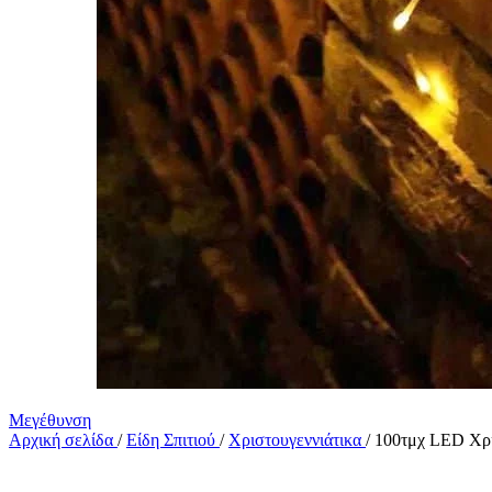
Μεγέθυνση
Αρχική σελίδα
/
Είδη Σπιτιού
/
Χριστουγεννιάτικα
/
100τμχ LED Χρι