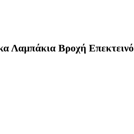
α Λαμπάκια Βροχή Επεκτεινόμ