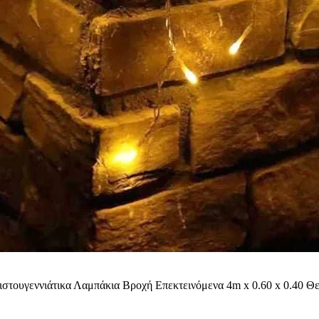
στουγεννιάτικα Λαμπάκια Βροχή Επεκτεινόμενα 4m x 0.60 x 0.40 Θ