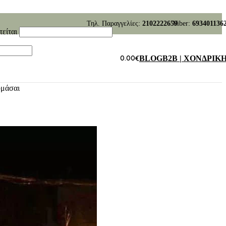
Τηλ. Παραγγελίες:
2102222659
Viber:
693401136
τείται
0.00
€
BLOG
B2B | ΧΟΝΔΡΙΚ
υμάσαι