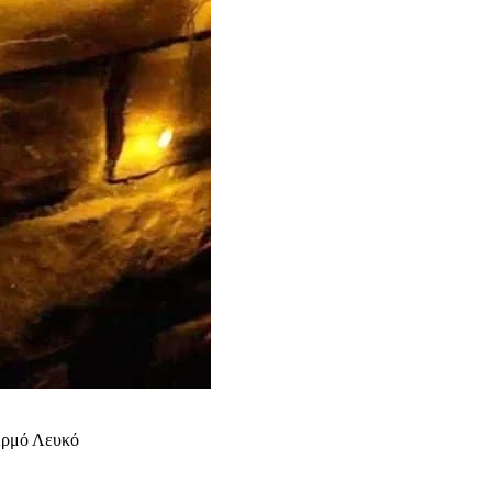
ερμό Λευκό