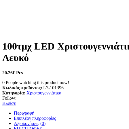
100τμχ LED Χριστουγεννιάτικ
Λευκό
20.26
€
Pcs
0
People watching this product now!
Κωδικός προϊόντος:
L7-101396
Κατηγορία:
Χριστουγεννιάτικα
Follow:
Κλείσε
Περιγραφή
Επιπλέον πληροφορίες
Αξιολογήσεις (0)
ΕΠΙΣΤΡΟΦΕΣ