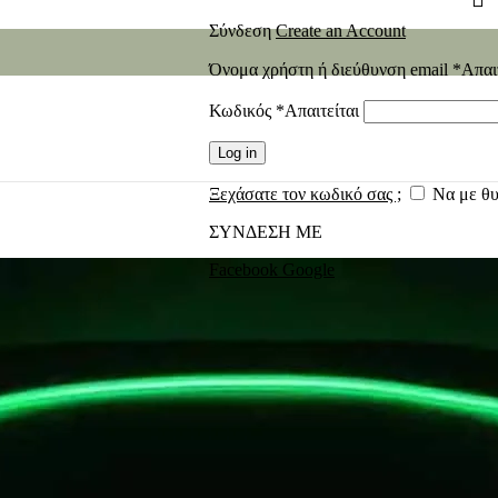
Σύνδεση
Create an Account
Όνομα χρήστη ή διεύθυνση email
*
Απαι
Κωδικός
*
Απαιτείται
Log in
Ξεχάσατε τον κωδικό σας ;
Να με θ
ΣΥΝΔΕΣΗ ΜΕ
Facebook
Google