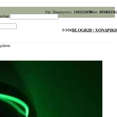
Τηλ. Παραγγελίες:
2102222659
Viber:
693401136
τείται
0.00
€
BLOG
B2B | ΧΟΝΔΡΙΚ
υμάσαι