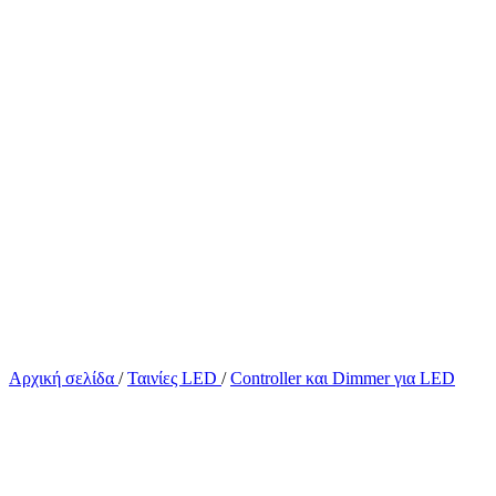
Αρχική σελίδα
/
Ταινίες LED
/
Controller και Dimmer για LED