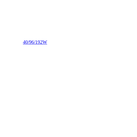
40/96/192W