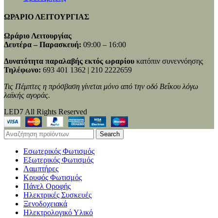
ΩΡΑΡΙΟ ΛΕΙΤΟΥΡΓΙΑΣ
Ωράριο Λειτουργίας
Δευτέρα – Παρασκευή:
09:00 – 16:00
Δυνατότητα παραλαβής εκτός ωραρίου
κατόπιν συνεννόησης
Τηλέφωνο:
693 401 1362 | 210 2222659
Τις Πέμπτες η πρόσβαση γίνεται μόνο από την οδό Βεΐκου λόγω
λαϊκής αγοράς.
LED7 All Rights Reserved
Search
Εσωτερικός Φωτισμός
Εξωτερικός Φωτισμός
Λαμπτήρες
Κρυφός Φωτισμός
Πάνελ Οροφής
Ηλεκτρικές Συσκευές
Ξενοδοχειακά
Ηλεκτρολογικό Υλικό