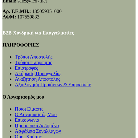
Email:
sales@led7.net
Αρ. Γ.Ε.ΜΗ.:
135059351000
ΑΦΜ:
107550833
B2B Χονδρική για Επαγγελματίες
ΠΛΗΡΟΦΟΡΙΕΣ
Τρόποι Αποστολής
Τρόποι Πληρωμής
Επιστροφές
Ακύρωση Παραγγελίας
Αναζήτηση Αποστολής
Αξιολόγηση Προϊόντων & Υπηρεσιών
Ο Λογαριασμός μου
Ποιοι Είμαστε
Ο Λογαριασμός Μου
Επικοινωνία
Προσωπικά Δεδομένα
Ασφάλεια Συναλλαγών
Όροι Χρήσης