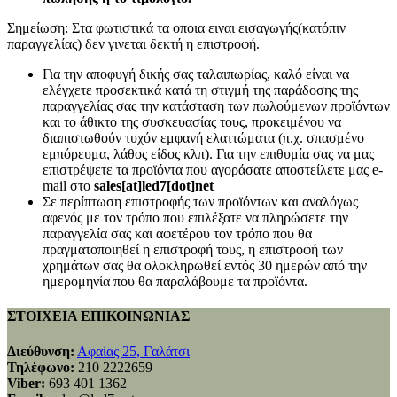
Σημείωση: Στα φωτιστικά τα οποια ειναι εισαγωγής(κατόπιν
παραγγελίας) δεν γινεται δεκτή η επιστροφή.
Για την αποφυγή δικής σας ταλαιπωρίας, καλό είναι να
ελέγχετε προσεκτικά κατά τη στιγμή της παράδοσης της
παραγγελίας σας την κατάσταση των πωλούμενων προϊόντων
και το άθικτο της συσκευασίας τους, προκειμένου να
διαπιστωθούν τυχόν εμφανή ελαττώματα (π.χ. σπασμένο
εμπόρευμα, λάθος είδος κλπ). Για την επιθυμία σας να μας
επιστρέψετε τα προϊόντα που αγοράσατε αποστείλετε μας e-
mail στο
sales[at]led7[dot]net
Σε περίπτωση επιστροφής των προϊόντων και αναλόγως
αφενός με τον τρόπο που επιλέξατε να πληρώσετε την
παραγγελία σας και αφετέρου τον τρόπο που θα
πραγματοποιηθεί η επιστροφή τους, η επιστροφή των
χρημάτων σας θα ολοκληρωθεί εντός 30 ημερών από την
ημερομηνία που θα παραλάβουμε τα προϊόντα.
ΣΤΟΙΧΕΙΑ ΕΠΙΚΟΙΝΩΝΙΑΣ
Διεύθυνση:
Αφαίας 25, Γαλάτσι
Τηλέφωνο:
210 2222659
Viber:
693 401 1362