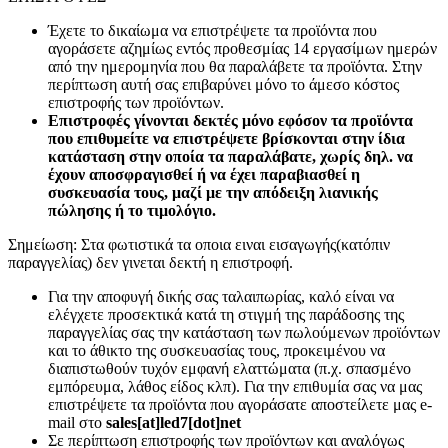
Έχετε το δικαίωμα να επιστρέψετε τα προϊόντα που
αγοράσετε αζημίως εντός προθεσμίας 14 εργασίμων ημερών
από την ημερομηνία που θα παραλάβετε τα προϊόντα. Στην
περίπτωση αυτή σας επιβαρύνει μόνο το άμεσο κόστος
επιστροφής των προϊόντων.
Επιστροφές γίνονται δεκτές μόνο εφόσον τα προϊόντα
που επιθυμείτε να επιστρέψετε βρίσκονται στην ίδια
κατάσταση στην οποία τα παραλάβατε, χωρίς δηλ. να
έχουν αποσφραγισθεί ή να έχει παραβιασθεί η
συσκευασία τους, μαζί με την απόδειξη λιανικής
πώλησης ή το τιμολόγιο.
Σημείωση: Στα φωτιστικά τα οποια ειναι εισαγωγής(κατόπιν
παραγγελίας) δεν γινεται δεκτή η επιστροφή.
Για την αποφυγή δικής σας ταλαιπωρίας, καλό είναι να
ελέγχετε προσεκτικά κατά τη στιγμή της παράδοσης της
παραγγελίας σας την κατάσταση των πωλούμενων προϊόντων
και το άθικτο της συσκευασίας τους, προκειμένου να
διαπιστωθούν τυχόν εμφανή ελαττώματα (π.χ. σπασμένο
εμπόρευμα, λάθος είδος κλπ). Για την επιθυμία σας να μας
επιστρέψετε τα προϊόντα που αγοράσατε αποστείλετε μας e-
mail στο
sales[at]led7[dot]net
Σε περίπτωση επιστροφής των προϊόντων και αναλόγως