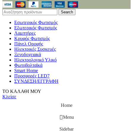
Search
Εσωτερικός Φωτισμός
Εξωτερικός Φωτισμός
Λαμπτήρες
Κρυφός Φωτισμός
Πάνελ Οροφής
Ηλεκτρικές Συσκευές
Ξενοδοχειακά
Ηλεκτρολογικό Υλικό
Φωτοβολταϊκά
Smart Home
Προσφορές LED7
ΣΥΝΔΕΣΗ/ΕΓΓΡΑΦΗ
ΤΟ ΚΑΛΑΘΙ ΜΟΥ
Κλείσε
Home
Menu
Sidebar