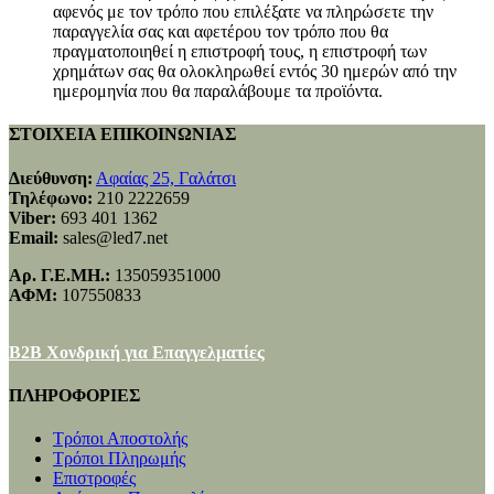
αφενός με τον τρόπο που επιλέξατε να πληρώσετε την
παραγγελία σας και αφετέρου τον τρόπο που θα
πραγματοποιηθεί η επιστροφή τους, η επιστροφή των
χρημάτων σας θα ολοκληρωθεί εντός 30 ημερών από την
ημερομηνία που θα παραλάβουμε τα προϊόντα.
ΣΤΟΙΧΕΙΑ ΕΠΙΚΟΙΝΩΝΙΑΣ
Διεύθυνση:
Αφαίας 25, Γαλάτσι
Τηλέφωνο:
210 2222659
Viber:
693 401 1362
Email:
sales@led7.net
Αρ. Γ.Ε.ΜΗ.:
135059351000
ΑΦΜ:
107550833
B2B Χονδρική για Επαγγελματίες
ΠΛΗΡΟΦΟΡΙΕΣ
Τρόποι Αποστολής
Τρόποι Πληρωμής
Επιστροφές