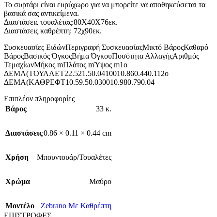
Το συρτάρι είναι ευρύχωρο για να μπορείτε να αποθηκεύσεται τα
βασικά σας αντικείμενα.
Διαστάσεις τουαλέτας:80X40X76εκ.
Διαστάσεις καθρέπτη: 72χ90εκ.
Συσκευασίες ΕιδώνΠεριγραφή ΣυσκευασίαςΜικτό ΒάροςΚαθαρό
ΒάροςΒασικός ΌγκοςΒήμα ΌγκουΠοσότητα ΑλλαγήςΑριθμός
ΤεμαχίωνΜήκος mΠλάτος mΎψος m1o
ΔΕΜΑ(ΤΟΥΑΛΕΤ22.521.50.0410010.860.440.112ο
ΔΕΜΑ(ΚΑΘΡΕΦΤ10.59.50.030010.980.790.04
Επιπλέον πληροφορίες
Βάρος
33 κ.
Διαστάσεις
0.86 × 0.11 × 0.44 cm
Χρήση
Μπουντουάρ/Τουαλέτες
Χρώμα
Μαύρο
Mοντέλο
Zebrano Με Καθρέπτη
ΕΠΙΣΤΡΟΦΕΣ