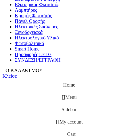
Εξωτερικός Φωτισμός
Λαμπτήρες
Κρυφός Φωτισμός
Πάνελ Οροφής
Ηλεκτρικές Συσκευές
Ξενοδοχειακά
Ηλεκτρολογικό Υλικό
Φωτοβολταϊκά
Smart Home
Προσφορές LED7
ΣΥΝΔΕΣΗ/ΕΓΓΡΑΦΗ
ΤΟ ΚΑΛΑΘΙ ΜΟΥ
Κλείσε
Home
Menu
Sidebar
My account
Cart