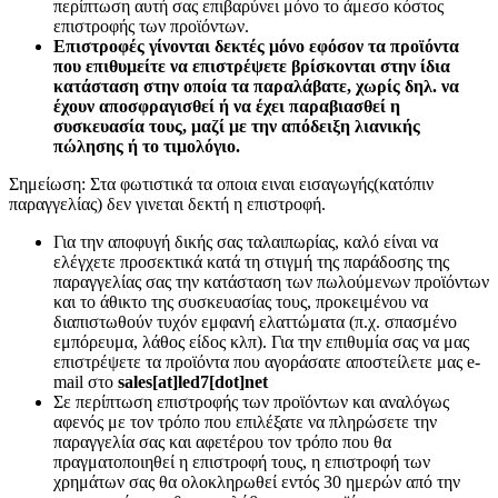
περίπτωση αυτή σας επιβαρύνει μόνο το άμεσο κόστος
επιστροφής των προϊόντων.
Επιστροφές γίνονται δεκτές μόνο εφόσον τα προϊόντα
που επιθυμείτε να επιστρέψετε βρίσκονται στην ίδια
κατάσταση στην οποία τα παραλάβατε, χωρίς δηλ. να
έχουν αποσφραγισθεί ή να έχει παραβιασθεί η
συσκευασία τους, μαζί με την απόδειξη λιανικής
πώλησης ή το τιμολόγιο.
Σημείωση: Στα φωτιστικά τα οποια ειναι εισαγωγής(κατόπιν
παραγγελίας) δεν γινεται δεκτή η επιστροφή.
Για την αποφυγή δικής σας ταλαιπωρίας, καλό είναι να
ελέγχετε προσεκτικά κατά τη στιγμή της παράδοσης της
παραγγελίας σας την κατάσταση των πωλούμενων προϊόντων
και το άθικτο της συσκευασίας τους, προκειμένου να
διαπιστωθούν τυχόν εμφανή ελαττώματα (π.χ. σπασμένο
εμπόρευμα, λάθος είδος κλπ). Για την επιθυμία σας να μας
επιστρέψετε τα προϊόντα που αγοράσατε αποστείλετε μας e-
mail στο
sales[at]led7[dot]net
Σε περίπτωση επιστροφής των προϊόντων και αναλόγως
αφενός με τον τρόπο που επιλέξατε να πληρώσετε την
παραγγελία σας και αφετέρου τον τρόπο που θα
πραγματοποιηθεί η επιστροφή τους, η επιστροφή των
χρημάτων σας θα ολοκληρωθεί εντός 30 ημερών από την