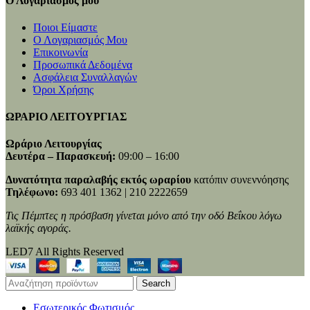
Ο Λογαριασμός μου
Ποιοι Είμαστε
Ο Λογαριασμός Μου
Επικοινωνία
Προσωπικά Δεδομένα
Ασφάλεια Συναλλαγών
Όροι Χρήσης
ΩΡΑΡΙΟ ΛΕΙΤΟΥΡΓΙΑΣ
Ωράριο Λειτουργίας
Δευτέρα – Παρασκευή:
09:00 – 16:00
Δυνατότητα παραλαβής εκτός ωραρίου
κατόπιν συνεννόησης
Τηλέφωνο:
693 401 1362 | 210 2222659
Τις Πέμπτες η πρόσβαση γίνεται μόνο από την οδό Βεΐκου λόγω
λαϊκής αγοράς.
LED7 All Rights Reserved
Search
Εσωτερικός Φωτισμός