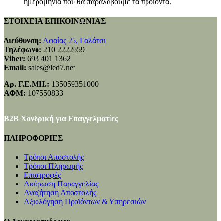
ημερομηνία που θα παραλάβουμε τα προϊόντα.
ΣΤΟΙΧΕΙΑ ΕΠΙΚΟΙΝΩΝΙΑΣ
Διεύθυνση:
Αφαίας 25, Γαλάτσι
Τηλέφωνο:
210 2222659
Viber:
693 401 1362
Email:
sales@led7.net
Αρ. Γ.Ε.ΜΗ.:
135059351000
ΑΦΜ:
107550833
B2B Χονδρική για Επαγγελματίες
ΠΛΗΡΟΦΟΡΙΕΣ
Τρόποι Αποστολής
Τρόποι Πληρωμής
Επιστροφές
Ακύρωση Παραγγελίας
Αναζήτηση Αποστολής
Αξιολόγηση Προϊόντων & Υπηρεσιών