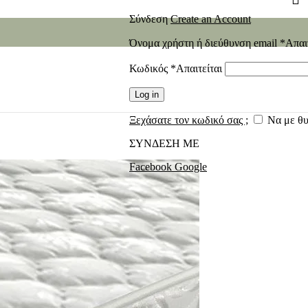
Σύνδεση
Create an Account
Όνομα χρήστη ή διεύθυνση email
*
Απαι
Κωδικός
*
Απαιτείται
Log in
Ξεχάσατε τον κωδικό σας ;
Να με θ
ΣΥΝΔΕΣΗ ΜΕ
Facebook
Google