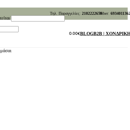
Τηλ. Παραγγελίες:
2102222659
Viber:
693401136
τείται
0.00
€
BLOG
B2B | ΧΟΝΔΡΙΚ
υμάσαι