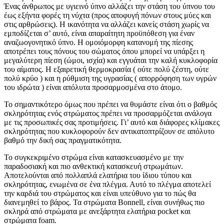
Ένας άνθρωπος με υγιεινό ύπνο αλλάζει την στάση του ύπνου του
έως εξήντα φορές τη νύχτα (προς αποφυγή πόνων στους μύες και
στις αρθρώσεις). Η ικανότητα να αλλάζει κανείς στάση χωρίς να
εμποδίζεται σ’ αυτό, είναι απαραίτητη προϋπόθεση για έναν
αναζωογονητικό ύπνο. Η ομοιόμορφη κατανομή της πίεσης
αποτρέπει τους πόνους του σώματος όπου μπορεί να υπάρξει η
μεγαλύτερη πίεση (ώμοι, ισχία) και εγγυάται την καλή κυκλοφορία
του αίματος. Η εξαιρετική θερμοκρασία ( ούτε πολύ ζέστη, ούτε
πολύ κρύο ) και η ρύθμιση της υγρασίας ( απορρόφηση των υγρών
του ιδρώτα ) είναι απόλυτα προσαρμοσμένα στο άτομο.
Το σημαντικότερο όμως που πρέπει να θυμάστε είναι ότι ο βαθμός
σκληρότητας ενός στρώματος πρέπει να προσαρμόζεται ανάλογα
με τις προσωπικές σας προτιμήσεις. Γι’ αυτό και διάφορες κλίμακες
σκληρότητας που κυκλοφορούν δεν αντικατοπτρίζουν σε απόλυτο
βαθμό την δική σας πραγματικότητα.
Το συγκεκριμένο στρώμα είναι κατασκευασμένο με την
παραδοσιακή και πιο ανθεκτική κατασκευή στρωμάτων.
Αποτελούνται από πολλαπλά ελατήρια του ίδιου τύπου και
σκληρότητας, ενωμένα σε ένα πλέγμα. Αυτό το πλέγμα αποτελεί
την καρδιά του στρώματος και είναι υπεύθυνο για το πώς θα
διανεμηθεί το βάρος. Τα στρώματα Bonnell, είναι συνήθως πιο
σκληρά από στρώματα με ανεξάρτητα ελατήρια pocket και
στρώματα foam.