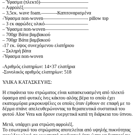
– Ύφασμα (πλεκτό)——————————
– Αφρολέξ—————————————-
– 3,5εκ. wave foam.———-Καπιτοναρισμένα
-Ύφασμα non-woven—————————- pillow top
– 3 εκ αφρώδες υλικό—————————
– Ύφασμα non-woven—————————
– 700gr Βάτα βαμβακιού
– 700gr Βάτα βαμβακιού
-17 εκ. ύψος συνεχόμενου ελατήριου
– Σκληρή βάτα
-Ύφασμα non-woven
-Αριθμός ελατηρίων: 14×37 ελατήρια
-Συνολικός αριθμός ελατηρίων: 518
ΥΛΙΚΑ ΚΑΤΑΣΚΕΥΗΣ:
Η επιφάνεια του στρώματος είναι κατασκευασμένη από πλεκτό
ύφασμα από φυτικές ίνες κάκτου αλόης βέρα το οποίο έχει
εκατομμύρια μικροκυψέλες οι οποίες όταν έρθουν σε επαφή με το
δέρμα σπάνε απελευθερώνοντας τα θεραπευτικά συστατικά του
φυτού Aloe Vera και δρουν ευεργετικά κατά τη διάρκεια του ύπνου.
Μετά, υπάρχει μια στρώση αφρολέξ.
Το εσωτερικό του στρώματος αποτελείται από υψηλής πυκνότητας