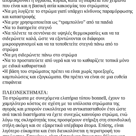
απομακρυνθεί η υγρασία, κυρίως κατά τη διάρκεια του χειμώνα
που είναι και η βασική αιτία κακοσμίας του στρώματος
•Να μη λυγίζετε το στρώμα γιατί υπάρχει κίνδυνος παραμόρφωσης
και καταστροφής
•Να μην χρησιμοποιείται ως “τραμπολίνο” από τα παιδιά
•Να το διατηρείτε στεγνό
•Να πλένετε τα σεντόνια σε υψηλές θερμοκρασίες και να τα
σιδερώνετε καλά, ώστε να εξοντώνονται οι διάφοροι
μικροοργανισμοί και να τα τοποθετείτε στεγνά πάνω από το
στρώμα
•Να μη σιδερώνετε πάνω στο στρώμα
•Να το προστατεύετε από υγρά και να το καθαρίζετε τοπικά μόνο
με ειδικά καθαριστικά
•Η βάση του στρώματος πρέπει να είναι χωρίς προεξοχές,
καμπυλώσεις και εξογκώματα. Θα πρέπει να είναι σε μια ευθεία
επιφάνεια
ΠΛΕΟΝΕΚΤΗΜΑΤΑ:
Τα στρώματα με συνεχόμενα ελατήρια τύπου bonnell, έχουν το
χαμηλότερο κόστος σε σχέση με τα υπόλοιπα στρώματα της
αγοράς και μπορούν ευκολότερα να αντικατασταθούν έτσι ώστε
ανά τακτά διαστήματα να έχετε συνεχώς καινούριο στρώμα, ενώ
λόγω της σκληρότητάς τους προσφέρουν στήριξη στη σπονδυλική
στήλη ακόμη και σε εξαιρετικά υπέρβαρα άτομα. Επίσης, είναι
λιγότερο εύκαμπτα και έτσι διευκολύνεται η περιστροφή του