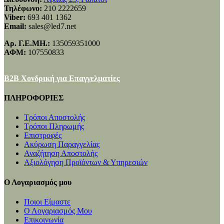
Τηλέφωνο:
210 2222659
Viber:
693 401 1362
Email:
sales@led7.net
Αρ. Γ.Ε.ΜΗ.:
135059351000
ΑΦΜ:
107550833
B2B Χονδρική για Επαγγελματίες
ΠΛΗΡΟΦΟΡΙΕΣ
Τρόποι Αποστολής
Τρόποι Πληρωμής
Επιστροφές
Ακύρωση Παραγγελίας
Αναζήτηση Αποστολής
Αξιολόγηση Προϊόντων & Υπηρεσιών
Ο Λογαριασμός μου
Ποιοι Είμαστε
Ο Λογαριασμός Μου
Επικοινωνία