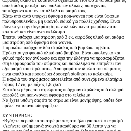
αφρώδες υλικό σε κυματιστό σχεδιασμό έτσι ώστε να διατηρεί τις
αποστάσεις μεταξύ των υπολοίπων υλικών, παρέχοντας
ταυτόχρονα και τον κατάλληλο αερισμό τους.
Κάτω από αυτό υπάρχει ύφασμα non-woven που είναι ύφασμα
πολυπροπυλενίου, μη υφαντό, ειδικό για πολλές χρήσεις. Είναι
ιδανικό για την συγκράτηση των υλικών των στρωμάτων στο
καπιτονέ και είναι ανακυκλώσιμο.
Έπειτα, υπάρχει μια στρώση από 3 εκ. αφρώδες υλικό και ακόμα
μια στρώση από ύφασμα non-woven.
Παρακάτω υπάρχουν δύο στρώσεις από βαμβακερή βάτα.
Πρόκειται για φυσικό υλικό από βαμβάκι. Είναι οικολογικό και
φιλικό πρός τον άνθρωπο και έχει την ιδιότητα να προσαρμόζεται
στη θερμοκρασία του σώματος και παράλληλα να επιτρέπει τον
εξαερισμό του στρώματος. Απορροφά τον ιδρώτα του σώματος,
είναι απαλό και προσφέρει δροσερή αίσθηση το καλοκαίρι.
Η καρδιά του στρώματος αποτελείται από συνεχόμενα ελατήρια
ύψους 17 εκ, με πάχος 1,8 χλστ.
Στο κάτω μέρος του στρώματος υπάρχουν στρώσεις από σκληρό
αφρολέξ και non-woven ύφασμα στο τελείωμα.
Να έχετε υπόψη σας ότι το στρώμα είναι μονής όψης, οπότε δεν
πρέπει να το αναποδογυρίζετε.
ΣΥΝΤΗΡΗΣΗ:
•Βγάζετε περιοδικά το στρώμα σας στο ήλιο για σωστό αερισμό
•Αφήνετε καθημερινά ανοιχτά παράθυρα για 30 λεπτά για να