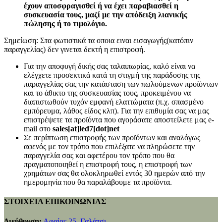
έχουν αποσφραγισθεί ή να έχει παραβιασθεί η
συσκευασία τους, μαζί με την απόδειξη λιανικής
πώλησης ή το τιμολόγιο.
Σημείωση: Στα φωτιστικά τα οποια ειναι εισαγωγής(κατόπιν
παραγγελίας) δεν γινεται δεκτή η επιστροφή.
Για την αποφυγή δικής σας ταλαιπωρίας, καλό είναι να
ελέγχετε προσεκτικά κατά τη στιγμή της παράδοσης της
παραγγελίας σας την κατάσταση των πωλούμενων προϊόντων
και το άθικτο της συσκευασίας τους, προκειμένου να
διαπιστωθούν τυχόν εμφανή ελαττώματα (π.χ. σπασμένο
εμπόρευμα, λάθος είδος κλπ). Για την επιθυμία σας να μας
επιστρέψετε τα προϊόντα που αγοράσατε αποστείλετε μας e-
mail στο
sales[at]led7[dot]net
Σε περίπτωση επιστροφής των προϊόντων και αναλόγως
αφενός με τον τρόπο που επιλέξατε να πληρώσετε την
παραγγελία σας και αφετέρου τον τρόπο που θα
πραγματοποιηθεί η επιστροφή τους, η επιστροφή των
χρημάτων σας θα ολοκληρωθεί εντός 30 ημερών από την
ημερομηνία που θα παραλάβουμε τα προϊόντα.
ΣΤΟΙΧΕΙΑ ΕΠΙΚΟΙΝΩΝΙΑΣ
Διεύθυνση:
Αφαίας 25, Γαλάτσι