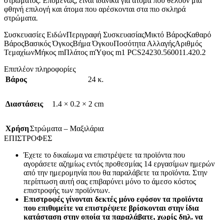
στρώματος. Επομένως, είναι ιδανικά για άτομα που θέλουν μια
φθηνή επιλογή και άτομα που αρέσκονται στα πιο σκληρά
στρώματα.
Συσκευασίες ΕιδώνΠεριγραφή ΣυσκευασίαςΜικτό ΒάροςΚαθαρό
ΒάροςΒασικός ΌγκοςΒήμα ΌγκουΠοσότητα ΑλλαγήςΑριθμός
ΤεμαχίωνΜήκος mΠλάτος mΎψος m1 PCS24230.560011.420.2
Επιπλέον πληροφορίες
Βάρος
24 κ.
Διαστάσεις
1.4 × 0.2 × 2 cm
Χρήση
Στρώματα – Μαξιλάρια
ΕΠΙΣΤΡΟΦΕΣ
Έχετε το δικαίωμα να επιστρέψετε τα προϊόντα που
αγοράσετε αζημίως εντός προθεσμίας 14 εργασίμων ημερών
από την ημερομηνία που θα παραλάβετε τα προϊόντα. Στην
περίπτωση αυτή σας επιβαρύνει μόνο το άμεσο κόστος
επιστροφής των προϊόντων.
Επιστροφές γίνονται δεκτές μόνο εφόσον τα προϊόντα
που επιθυμείτε να επιστρέψετε βρίσκονται στην ίδια
κατάσταση στην οποία τα παραλάβατε, χωρίς δηλ. να