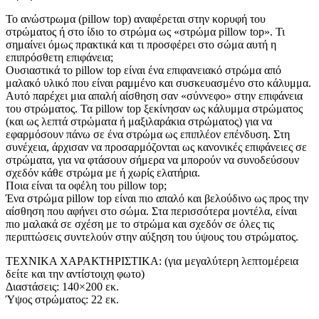
Το ανώστρωμα (pillow top) αναφέρεται στην κορυφή του
στρώματος ή στο ίδιο το στρώμα ως «στρώμα pillow top». Τι
σημαίνει όμως πρακτικά και τι προσφέρει στο σώμα αυτή η
επιπρόσθετη επιφάνεια;
Ουσιαστικά το pillow top είναι ένα επιφανειακό στρώμα από
μαλακό υλικό που είναι ραμμένο και συσκευασμένο στο κάλυμμα.
Αυτό παρέχει μια απαλή αίσθηση σαν «σύννεφο» στην επιφάνεια
του στρώματος. Τα pillow top ξεκίνησαν ως κάλυμμα στρώματος
(και ως λεπτά στρώματα ή μαξιλαράκια στρώματος) για να
εφαρμόσουν πάνω σε ένα στρώμα ως επιπλέον επένδυση. Στη
συνέχεια, άρχισαν να προσαρμόζονται ως κανονικές επιφάνειες σε
στρώματα, για να φτάσουν σήμερα να μπορούν να συνοδεύσουν
σχεδόν κάθε στρώμα με ή χωρίς ελατήρια.
Ποια είναι τα οφέλη του pillow top;
Ένα στρώμα pillow top είναι πιο απαλό και βελούδινο ως προς την
αίσθηση που αφήνει στο σώμα. Στα περισσότερα μοντέλα, είναι
πιο μαλακά σε σχέση με το στρώμα και σχεδόν σε όλες τις
περιπτώσεις συντελούν στην αύξηση του ύψους του στρώματος.
ΤΕΧΝΙΚΑ ΧΑΡΑΚΤΗΡΙΣΤΙΚΑ: (για μεγαλύτερη λεπτομέρεια
δείτε και την αντίστοιχη φωτο)
Διαστάσεις: 140×200 εκ.
Ύψος στρώματος: 22 εκ.