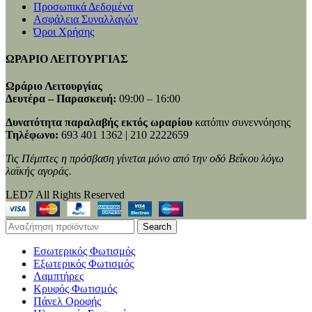
Προσωπικά Δεδομένα
Ασφάλεια Συναλλαγών
Όροι Χρήσης
ΩΡΑΡΙΟ ΛΕΙΤΟΥΡΓΙΑΣ
Ωράριο Λειτουργίας
Δευτέρα – Παρασκευή:
09:00 – 16:00
Δυνατότητα παραλαβής εκτός ωραρίου
κατόπιν συνεννόησης
Τηλέφωνο:
693 401 1362 | 210 2222659
Τις Πέμπτες η πρόσβαση γίνεται μόνο από την οδό Βεΐκου λόγω
λαϊκής αγοράς.
LED7 All Rights Reserved
Search
Εσωτερικός Φωτισμός
Εξωτερικός Φωτισμός
Λαμπτήρες
Κρυφός Φωτισμός
Πάνελ Οροφής