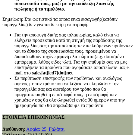
συσκευασία τους, μαζί με την απόδειξη λιανικής
πώλησης ή το τιμολόγιο.
Σημείωση: Στα φωτιστικά τα οποια ειναι εισαγωγής(κατόπιν
παραγγελίας) δεν γινεται δεκτή η επιστροφή.
Για την αποφυγή δικής σας ταλαιπωρίας, καλό είναι να
ελέγχετε προσεκτικά κατά τη στιγμή της παράδοσης της
παραγγελίας σας την κατάσταση των πωλούμενων προϊόντων
και το άθικτο της συσκευασίας τους, προκειμένου να
διαπιστωθούν τυχόν εμφανή ελαττώματα (π.χ. σπασμένο
εμπόρευμα, λάθος είδος κλπ). Για την επιθυμία σας να μας
επιστρέψετε τα προϊόντα που αγοράσατε αποστείλετε μας e-
mail στο
sales[at]led7[dot]net
Σε περίπτωση επιστροφής των προϊόντων και αναλόγως
αφενός με τον τρόπο που επιλέξατε να πληρώσετε την
παραγγελία σας και αφετέρου τον τρόπο που θα
πραγματοποιηθεί η επιστροφή τους, η επιστροφή των
χρημάτων σας θα ολοκληρωθεί εντός 30 ημερών από την
ημερομηνία που θα παραλάβουμε τα προϊόντα.
ΣΤΟΙΧΕΙΑ ΕΠΙΚΟΙΝΩΝΙΑΣ
Διεύθυνση:
Αφαίας 25, Γαλάτσι
Τηλέφωνο:
210 2222659