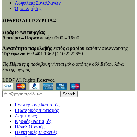
Ασφάλεια Συναλλαγών
Όροι Χρήσης
ΩΡΑΡΙΟ ΛΕΙΤΟΥΡΓΙΑΣ
Ωράριο Λειτουργίας
Δευτέρα – Παρασκευή:
09:00 – 16:00
Δυνατότητα παραλαβής εκτός ωραρίου
κατόπιν συνεννόησης
Τηλέφωνο:
693 401 1362 | 210 2222659
Τις Πέμπτες η πρόσβαση γίνεται μόνο από την οδό Βεΐκου λόγω
λαϊκής αγοράς.
LED7 All Rights Reserved
Search
Εσωτερικός Φωτισμός
Εξωτερικός Φωτισμός
Λαμπτήρες
Κρυφός Φωτισμός
Πάνελ Οροφής
Ηλεκτρικές Συσκευές