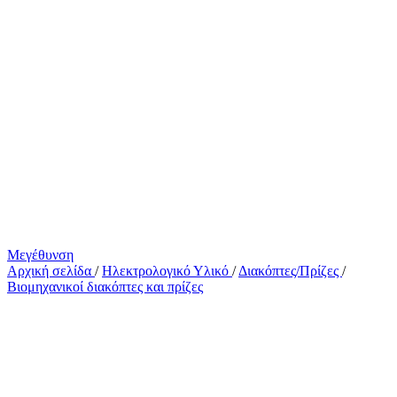
Μεγέθυνση
Αρχική σελίδα
/
Ηλεκτρολογικό Υλικό
/
Διακόπτες/Πρίζες
/
Βιομηχανικοί διακόπτες και πρίζες