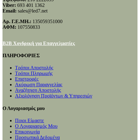
Viber:
693 401 1362
Email:
sales@led7.net
Αρ. Γ.Ε.ΜΗ.:
135059351000
ΑΦΜ:
107550833
B2B Χονδρική για Επαγγελματίες
ΠΛΗΡΟΦΟΡΙΕΣ
Τρόποι Αποστολής
Τρόποι Πληρωμής
Επιστροφές
Ακύρωση Παραγγελίας
Αναζήτηση Αποστολής
Αξιολόγηση Προϊόντων & Υπηρεσιών
Ο Λογαριασμός μου
Ποιοι Είμαστε
Ο Λογαριασμός Μου
Επικοινωνία
Προσωπικά Δεδομένα