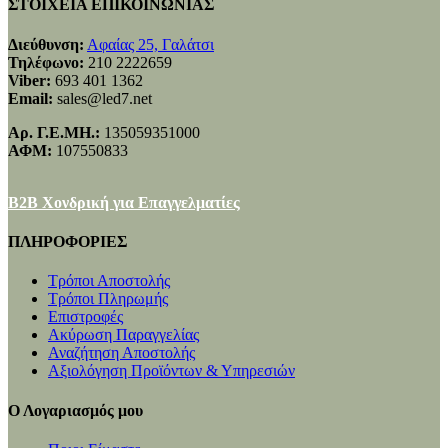
ΣΤΟΙΧΕΙΑ ΕΠΙΚΟΙΝΩΝΙΑΣ
Διεύθυνση:
Αφαίας 25, Γαλάτσι
Τηλέφωνο:
210 2222659
Viber:
693 401 1362
Email:
sales@led7.net
Αρ. Γ.Ε.ΜΗ.:
135059351000
ΑΦΜ:
107550833
B2B Χονδρική για Επαγγελματίες
ΠΛΗΡΟΦΟΡΙΕΣ
Τρόποι Αποστολής
Τρόποι Πληρωμής
Επιστροφές
Ακύρωση Παραγγελίας
Αναζήτηση Αποστολής
Αξιολόγηση Προϊόντων & Υπηρεσιών
Ο Λογαριασμός μου