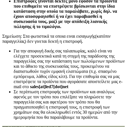
Επιστροφές γίνονται δεκτές μόνο εφόσον τα προϊόντα
που επιθυμείτε να επιστρέψετε βρίσκονται στην ίδια
κατάσταση στην οποία τα παραλάβατε, χωρίς δηλ. να
έχουν αποσφραγισθεί ή να έχει παραβιασθεί η
συσκευασία τους, μαζί με την απόδειξη λιανικής
πώλησης ή το τιμολόγιο.
Σημείωση: Στα φωτιστικά τα οποια ειναι εισαγωγής(κατόπιν
παραγγελίας) δεν γινεται δεκτή η επιστροφή.
Για την αποφυγή δικής σας ταλαιπωρίας, καλό είναι να
ελέγχετε προσεκτικά κατά τη στιγμή της παράδοσης της
παραγγελίας σας την κατάσταση των πωλούμενων προϊόντων
και το άθικτο της συσκευασίας τους, προκειμένου να
διαπιστωθούν τυχόν εμφανή ελαττώματα (π.χ. σπασμένο
εμπόρευμα, λάθος είδος κλπ). Για την επιθυμία σας να μας
επιστρέψετε τα προϊόντα που αγοράσατε αποστείλετε μας e-
mail στο
sales[at]led7[dot]net
Σε περίπτωση επιστροφής των προϊόντων και αναλόγως
αφενός με τον τρόπο που επιλέξατε να πληρώσετε την
παραγγελία σας και αφετέρου τον τρόπο που θα
πραγματοποιηθεί η επιστροφή τους, η επιστροφή των
χρημάτων σας θα ολοκληρωθεί εντός 30 ημερών από την
ημερομηνία που θα παραλάβουμε τα προϊόντα.