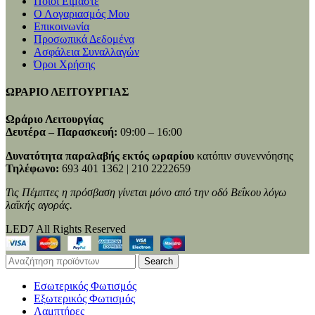
Ποιοι Είμαστε
Ο Λογαριασμός Μου
Επικοινωνία
Προσωπικά Δεδομένα
Ασφάλεια Συναλλαγών
Όροι Χρήσης
ΩΡΑΡΙΟ ΛΕΙΤΟΥΡΓΙΑΣ
Ωράριο Λειτουργίας
Δευτέρα – Παρασκευή:
09:00 – 16:00
Δυνατότητα παραλαβής εκτός ωραρίου
κατόπιν συνεννόησης
Τηλέφωνο:
693 401 1362 | 210 2222659
Τις Πέμπτες η πρόσβαση γίνεται μόνο από την οδό Βεΐκου λόγω
λαϊκής αγοράς.
LED7 All Rights Reserved
Search
Εσωτερικός Φωτισμός
Εξωτερικός Φωτισμός
Λαμπτήρες