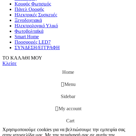
Κρυφός Φωτισμός
Πάνελ Οροφής
Ηλεκτρικές Συσκευές
Ξενοδοχειακά
Ηλεκτρολογικό Υλικό
Φωτοβολταϊκά
Smart Home
Προσφορές LED7
ΣΥΝΔΕΣΗ/ΕΓΓΡΑΦΗ
ΤΟ ΚΑΛΑΘΙ ΜΟΥ
Κλείσε
Home
Menu
Sidebar
My account
Cart
Χρησιμοποιούμε cookies για να βελτιώσουμε την εμπειρία σας
στην ιστοσελίδα μας. Με την περιήγησή σας σε αυτήν την