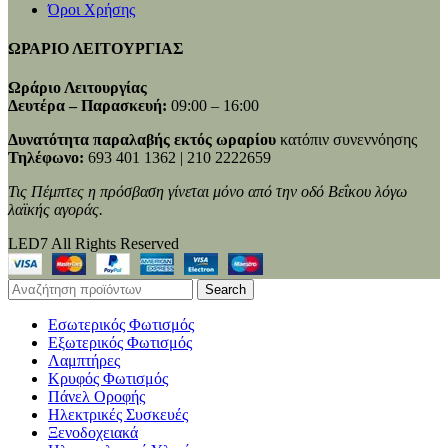
Όροι Χρήσης
ΩΡΑΡΙΟ ΛΕΙΤΟΥΡΓΙΑΣ
Ωράριο Λειτουργίας
Δευτέρα – Παρασκευή:
09:00 – 16:00
Δυνατότητα παραλαβής εκτός ωραρίου
κατόπιν συνεννόησης
Τηλέφωνο:
693 401 1362 | 210 2222659
Τις Πέμπτες η πρόσβαση γίνεται μόνο από την οδό Βεΐκου λόγω
λαϊκής αγοράς.
LED7 All Rights Reserved
Search
Εσωτερικός Φωτισμός
Εξωτερικός Φωτισμός
Λαμπτήρες
Κρυφός Φωτισμός
Πάνελ Οροφής
Ηλεκτρικές Συσκευές
Ξενοδοχειακά