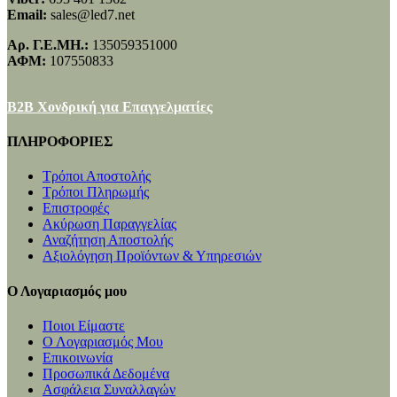
Email:
sales@led7.net
Αρ. Γ.Ε.ΜΗ.:
135059351000
ΑΦΜ:
107550833
B2B Χονδρική για Επαγγελματίες
ΠΛΗΡΟΦΟΡΙΕΣ
Τρόποι Αποστολής
Τρόποι Πληρωμής
Επιστροφές
Ακύρωση Παραγγελίας
Αναζήτηση Αποστολής
Αξιολόγηση Προϊόντων & Υπηρεσιών
Ο Λογαριασμός μου
Ποιοι Είμαστε
Ο Λογαριασμός Μου
Επικοινωνία
Προσωπικά Δεδομένα
Ασφάλεια Συναλλαγών