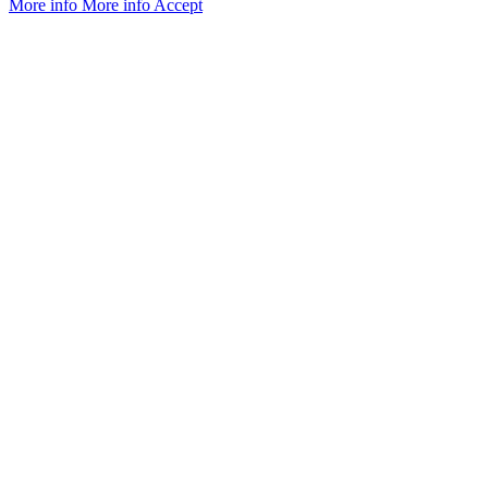
More info
More info
Accept