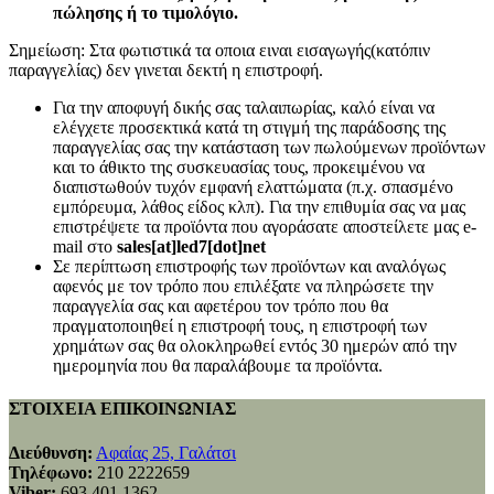
πώλησης ή το τιμολόγιο.
Σημείωση: Στα φωτιστικά τα οποια ειναι εισαγωγής(κατόπιν
παραγγελίας) δεν γινεται δεκτή η επιστροφή.
Για την αποφυγή δικής σας ταλαιπωρίας, καλό είναι να
ελέγχετε προσεκτικά κατά τη στιγμή της παράδοσης της
παραγγελίας σας την κατάσταση των πωλούμενων προϊόντων
και το άθικτο της συσκευασίας τους, προκειμένου να
διαπιστωθούν τυχόν εμφανή ελαττώματα (π.χ. σπασμένο
εμπόρευμα, λάθος είδος κλπ). Για την επιθυμία σας να μας
επιστρέψετε τα προϊόντα που αγοράσατε αποστείλετε μας e-
mail στο
sales[at]led7[dot]net
Σε περίπτωση επιστροφής των προϊόντων και αναλόγως
αφενός με τον τρόπο που επιλέξατε να πληρώσετε την
παραγγελία σας και αφετέρου τον τρόπο που θα
πραγματοποιηθεί η επιστροφή τους, η επιστροφή των
χρημάτων σας θα ολοκληρωθεί εντός 30 ημερών από την
ημερομηνία που θα παραλάβουμε τα προϊόντα.
ΣΤΟΙΧΕΙΑ ΕΠΙΚΟΙΝΩΝΙΑΣ
Διεύθυνση:
Αφαίας 25, Γαλάτσι
Τηλέφωνο:
210 2222659
Viber:
693 401 1362