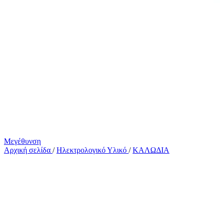
Μεγέθυνση
Αρχική σελίδα
/
Ηλεκτρολογικό Υλικό
/
ΚΑΛΩΔΙΑ