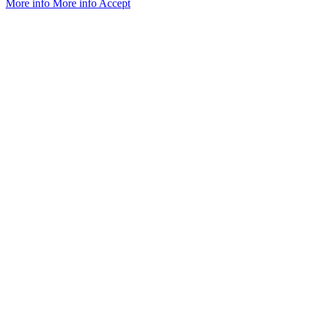
More info
More info
Accept