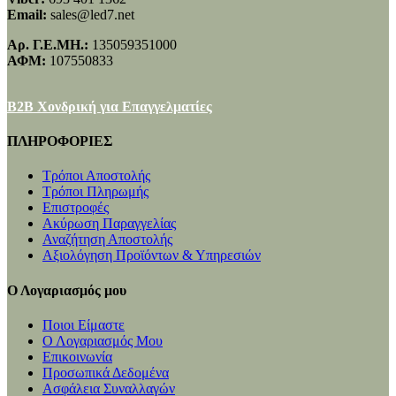
Email:
sales@led7.net
Αρ. Γ.Ε.ΜΗ.:
135059351000
ΑΦΜ:
107550833
B2B Χονδρική για Επαγγελματίες
ΠΛΗΡΟΦΟΡΙΕΣ
Τρόποι Αποστολής
Τρόποι Πληρωμής
Επιστροφές
Ακύρωση Παραγγελίας
Αναζήτηση Αποστολής
Αξιολόγηση Προϊόντων & Υπηρεσιών
Ο Λογαριασμός μου
Ποιοι Είμαστε
Ο Λογαριασμός Μου
Επικοινωνία
Προσωπικά Δεδομένα
Ασφάλεια Συναλλαγών