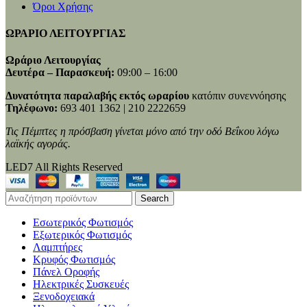
Όροι Χρήσης
ΩΡΑΡΙΟ ΛΕΙΤΟΥΡΓΙΑΣ
Ωράριο Λειτουργίας
Δευτέρα – Παρασκευή:
09:00 – 16:00
Δυνατότητα παραλαβής εκτός ωραρίου
κατόπιν συνεννόησης
Τηλέφωνο:
693 401 1362 | 210 2222659
Τις Πέμπτες η πρόσβαση γίνεται μόνο από την οδό Βεΐκου λόγω
λαϊκής αγοράς.
LED7 All Rights Reserved
Search
Εσωτερικός Φωτισμός
Εξωτερικός Φωτισμός
Λαμπτήρες
Κρυφός Φωτισμός
Πάνελ Οροφής
Ηλεκτρικές Συσκευές
Ξενοδοχειακά