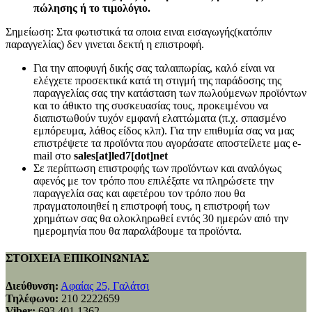
πώλησης ή το τιμολόγιο.
Σημείωση: Στα φωτιστικά τα οποια ειναι εισαγωγής(κατόπιν
παραγγελίας) δεν γινεται δεκτή η επιστροφή.
Για την αποφυγή δικής σας ταλαιπωρίας, καλό είναι να
ελέγχετε προσεκτικά κατά τη στιγμή της παράδοσης της
παραγγελίας σας την κατάσταση των πωλούμενων προϊόντων
και το άθικτο της συσκευασίας τους, προκειμένου να
διαπιστωθούν τυχόν εμφανή ελαττώματα (π.χ. σπασμένο
εμπόρευμα, λάθος είδος κλπ). Για την επιθυμία σας να μας
επιστρέψετε τα προϊόντα που αγοράσατε αποστείλετε μας e-
mail στο
sales[at]led7[dot]net
Σε περίπτωση επιστροφής των προϊόντων και αναλόγως
αφενός με τον τρόπο που επιλέξατε να πληρώσετε την
παραγγελία σας και αφετέρου τον τρόπο που θα
πραγματοποιηθεί η επιστροφή τους, η επιστροφή των
χρημάτων σας θα ολοκληρωθεί εντός 30 ημερών από την
ημερομηνία που θα παραλάβουμε τα προϊόντα.
ΣΤΟΙΧΕΙΑ ΕΠΙΚΟΙΝΩΝΙΑΣ
Διεύθυνση:
Αφαίας 25, Γαλάτσι
Τηλέφωνο:
210 2222659
Viber:
693 401 1362