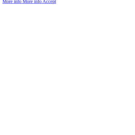
More info
More info
Accept