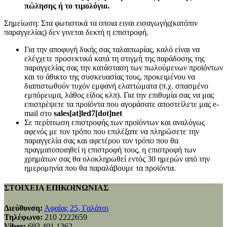
πώλησης ή το τιμολόγιο.
Σημείωση: Στα φωτιστικά τα οποια ειναι εισαγωγής(κατόπιν
παραγγελίας) δεν γινεται δεκτή η επιστροφή.
Για την αποφυγή δικής σας ταλαιπωρίας, καλό είναι να
ελέγχετε προσεκτικά κατά τη στιγμή της παράδοσης της
παραγγελίας σας την κατάσταση των πωλούμενων προϊόντων
και το άθικτο της συσκευασίας τους, προκειμένου να
διαπιστωθούν τυχόν εμφανή ελαττώματα (π.χ. σπασμένο
εμπόρευμα, λάθος είδος κλπ). Για την επιθυμία σας να μας
επιστρέψετε τα προϊόντα που αγοράσατε αποστείλετε μας e-
mail στο
sales[at]led7[dot]net
Σε περίπτωση επιστροφής των προϊόντων και αναλόγως
αφενός με τον τρόπο που επιλέξατε να πληρώσετε την
παραγγελία σας και αφετέρου τον τρόπο που θα
πραγματοποιηθεί η επιστροφή τους, η επιστροφή των
χρημάτων σας θα ολοκληρωθεί εντός 30 ημερών από την
ημερομηνία που θα παραλάβουμε τα προϊόντα.
ΣΤΟΙΧΕΙΑ ΕΠΙΚΟΙΝΩΝΙΑΣ
Διεύθυνση:
Αφαίας 25, Γαλάτσι
Τηλέφωνο:
210 2222659
Viber:
693 401 1362