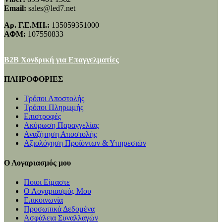
Email:
sales@led7.net
Αρ. Γ.Ε.ΜΗ.:
135059351000
ΑΦΜ:
107550833
B2B Χονδρική για Επαγγελματίες
ΠΛΗΡΟΦΟΡΙΕΣ
Τρόποι Αποστολής
Τρόποι Πληρωμής
Επιστροφές
Ακύρωση Παραγγελίας
Αναζήτηση Αποστολής
Αξιολόγηση Προϊόντων & Υπηρεσιών
Ο Λογαριασμός μου
Ποιοι Είμαστε
Ο Λογαριασμός Μου
Επικοινωνία
Προσωπικά Δεδομένα
Ασφάλεια Συναλλαγών