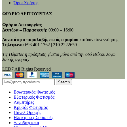
Όροι Χρήσης
ΩΡΑΡΙΟ ΛΕΙΤΟΥΡΓΙΑΣ
Ωράριο Λειτουργίας
Δευτέρα – Παρασκευή:
09:00 – 16:00
Δυνατότητα παραλαβής εκτός ωραρίου
κατόπιν συνεννόησης
Τηλέφωνο:
693 401 1362 | 210 2222659
Τις Πέμπτες η πρόσβαση γίνεται μόνο από την οδό Βεΐκου λόγω
λαϊκής αγοράς.
LED7 All Rights Reserved
Search
Εσωτερικός Φωτισμός
Εξωτερικός Φωτισμός
Λαμπτήρες
Κρυφός Φωτισμός
Πάνελ Οροφής
Ηλεκτρικές Συσκευές
Ξενοδοχειακά