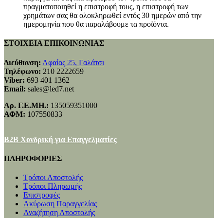
πραγματοποιηθεί η επιστροφή τους, η επιστροφή των
χρημάτων σας θα ολοκληρωθεί εντός 30 ημερών από την
ημερομηνία που θα παραλάβουμε τα προϊόντα.
ΣΤΟΙΧΕΙΑ ΕΠΙΚΟΙΝΩΝΙΑΣ
Διεύθυνση:
Αφαίας 25, Γαλάτσι
Τηλέφωνο:
210 2222659
Viber:
693 401 1362
Email:
sales@led7.net
Αρ. Γ.Ε.ΜΗ.:
135059351000
ΑΦΜ:
107550833
B2B Χονδρική για Επαγγελματίες
ΠΛΗΡΟΦΟΡΙΕΣ
Τρόποι Αποστολής
Τρόποι Πληρωμής
Επιστροφές
Ακύρωση Παραγγελίας
Αναζήτηση Αποστολής