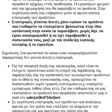
αγοράσετε αζημίως εντός προθεσμίας 14 εργασίμων ημερών
από την ημερομηνία που θα παραλάβετε τα προϊόντα. Στην
περίπτωση αυτή σας επιβαρύνει μόνο το άμεσο κόστος
επιστροφής των προϊόντων.
Επιστροφές γίνονται δεκτές μόνο εφόσον τα προϊόντα
που επιθυμείτε να επιστρέψετε βρίσκονται στην ίδια
κατάσταση στην οποία τα παραλάβατε, χωρίς δηλ. να
έχουν αποσφραγισθεί ή να έχει παραβιασθεί η
συσκευασία τους, μαζί με την απόδειξη λιανικής
πώλησης ή το τιμολόγιο.
Σημείωση: Στα φωτιστικά τα οποια ειναι εισαγωγής(κατόπιν
παραγγελίας) δεν γινεται δεκτή η επιστροφή.
Για την αποφυγή δικής σας ταλαιπωρίας, καλό είναι να
ελέγχετε προσεκτικά κατά τη στιγμή της παράδοσης της
παραγγελίας σας την κατάσταση των πωλούμενων προϊόντων
και το άθικτο της συσκευασίας τους, προκειμένου να
διαπιστωθούν τυχόν εμφανή ελαττώματα (π.χ. σπασμένο
εμπόρευμα, λάθος είδος κλπ). Για την επιθυμία σας να μας
επιστρέψετε τα προϊόντα που αγοράσατε αποστείλετε μας e-
mail στο
sales[at]led7[dot]net
Σε περίπτωση επιστροφής των προϊόντων και αναλόγως
αφενός με τον τρόπο που επιλέξατε να πληρώσετε την
παραγγελία σας και αφετέρου τον τρόπο που θα