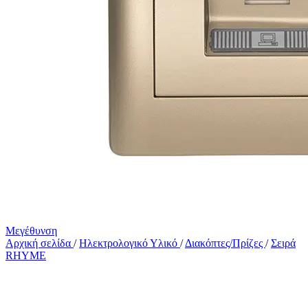
Μεγέθυνση
Αρχική σελίδα
/
Ηλεκτρολογικό Υλικό
/
Διακόπτες/Πρίζες
/
Σειρά
RHYME