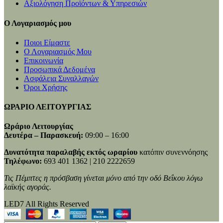
Αξιολόγηση Προϊόντων & Υπηρεσιών
Ο Λογαριασμός μου
Ποιοι Είμαστε
Ο Λογαριασμός Μου
Επικοινωνία
Προσωπικά Δεδομένα
Ασφάλεια Συναλλαγών
Όροι Χρήσης
ΩΡΑΡΙΟ ΛΕΙΤΟΥΡΓΙΑΣ
Ωράριο Λειτουργίας
Δευτέρα – Παρασκευή:
09:00 – 16:00
Δυνατότητα παραλαβής εκτός ωραρίου
κατόπιν συνεννόησης
Τηλέφωνο:
693 401 1362 | 210 2222659
Τις Πέμπτες η πρόσβαση γίνεται μόνο από την οδό Βεΐκου λόγω
λαϊκής αγοράς.
LED7 All Rights Reserved