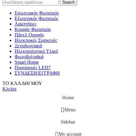
Search
Εσωτερικός Φωτισμός
Εξωτερικός Φωτισμός
Λαμπτήρες
Κρυφός Φωτισμός
Πάνελ Οροφής
Ηλεκτρικές Συσκευές
Ξενοδοχειακά
Ηλεκτρολογικό Υλικό
Φωτοβολταϊκά
Smart Home
Προσφορές LED7
ΣΥΝΔΕΣΗ/ΕΓΓΡΑΦΗ
ΤΟ ΚΑΛΑΘΙ ΜΟΥ
Κλείσε
Home
Menu
Sidebar
My account