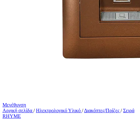
Μεγέθυνση
Αρχική σελίδα
/
Ηλεκτρολογικό Υλικό
/
Διακόπτες/Πρίζες
/
Σειρά
RHYME