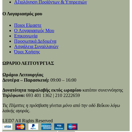
Αξιολόγηση Προϊόντων & Υπηρεσιών
Ο Λογαριασμός μου
Ποιοι Είμαστε
Ο Λογαριασμός Μου
Επικοινωνία
Προσωπικά Δεδομένα
Ασφάλεια Συναλλαγών
Όροι Χρήσης
ΩΡΑΡΙΟ ΛΕΙΤΟΥΡΓΙΑΣ
Ωράριο Λειτουργίας
Δευτέρα – Παρασκευή:
09:00 – 16:00
Δυνατότητα παραλαβής εκτός ωραρίου
κατόπιν συνεννόησης
Τηλέφωνο:
693 401 1362 | 210 2222659
Τις Πέμπτες η πρόσβαση γίνεται μόνο από την οδό Βεΐκου λόγω
λαϊκής αγοράς.
LED7 All Rights Reserved