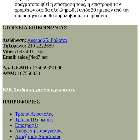
πραγματοποιηθεί η επιστροφή τους, η επιστροφή των
χρημάτων σας θα ολοκληρωθεί εντός 30 ημερών από την
ημερομηνία που θα παραλάβουμε τα προϊόντα.
ΣΤΟΙΧΕΙΑ ΕΠΙΚΟΙΝΩΝΙΑΣ
Διεύθυνση:
Αφαίας 25, Γαλάτσι
Τηλέφωνο:
210 2222659
Viber:
693 401 1362
Email:
sales@led7.net
Αρ. Γ.Ε.ΜΗ.:
135059351000
ΑΦΜ:
107550833
B2B Χονδρική για Επαγγελματίες
ΠΛΗΡΟΦΟΡΙΕΣ
Τρόποι Αποστολής
Τρόποι Πληρωμής
Επιστροφές
Ακύρωση Παραγγελίας
Αναζήτηση Αποστολής