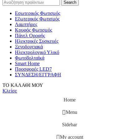
Search
Εσωτερικός Φωτισμός
Εξωτερικός Φωτισμός
Λαμπτήρες
Κρυφός Φωτισμός
Πάνελ Οροφής
Ηλεκτρικές Συσκευές
Ξενοδοχειακά
Ηλεκτρολογικό Υλικό
Φωτοβολταϊκά
Smart Home
Προσφορές LED7
ΣΥΝΔΕΣΗ/ΕΓΓΡΑΦΗ
ΤΟ ΚΑΛΑΘΙ ΜΟΥ
Κλείσε
Home
Menu
Sidebar
My account