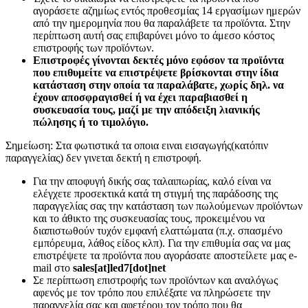
αγοράσετε αζημίως εντός προθεσμίας 14 εργασίμων ημερών
από την ημερομηνία που θα παραλάβετε τα προϊόντα. Στην
περίπτωση αυτή σας επιβαρύνει μόνο το άμεσο κόστος
επιστροφής των προϊόντων.
Επιστροφές γίνονται δεκτές μόνο εφόσον τα προϊόντα
που επιθυμείτε να επιστρέψετε βρίσκονται στην ίδια
κατάσταση στην οποία τα παραλάβατε, χωρίς δηλ. να
έχουν αποσφραγισθεί ή να έχει παραβιασθεί η
συσκευασία τους, μαζί με την απόδειξη λιανικής
πώλησης ή το τιμολόγιο.
Σημείωση: Στα φωτιστικά τα οποια ειναι εισαγωγής(κατόπιν
παραγγελίας) δεν γινεται δεκτή η επιστροφή.
Για την αποφυγή δικής σας ταλαιπωρίας, καλό είναι να
ελέγχετε προσεκτικά κατά τη στιγμή της παράδοσης της
παραγγελίας σας την κατάσταση των πωλούμενων προϊόντων
και το άθικτο της συσκευασίας τους, προκειμένου να
διαπιστωθούν τυχόν εμφανή ελαττώματα (π.χ. σπασμένο
εμπόρευμα, λάθος είδος κλπ). Για την επιθυμία σας να μας
επιστρέψετε τα προϊόντα που αγοράσατε αποστείλετε μας e-
mail στο
sales[at]led7[dot]net
Σε περίπτωση επιστροφής των προϊόντων και αναλόγως
αφενός με τον τρόπο που επιλέξατε να πληρώσετε την
παραγγελία σας και αφετέρου τον τρόπο που θα