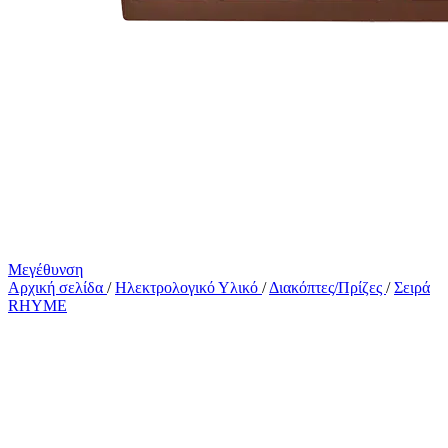
Μεγέθυνση
Αρχική σελίδα
/
Ηλεκτρολογικό Υλικό
/
Διακόπτες/Πρίζες
/
Σειρά
RHYME