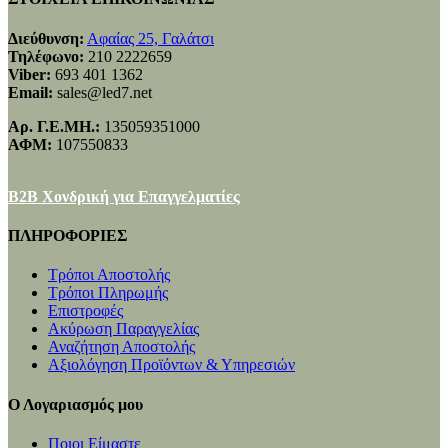
Διεύθυνση:
Αφαίας 25, Γαλάτσι
Τηλέφωνο:
210 2222659
Viber:
693 401 1362
Email:
sales@led7.net
Αρ. Γ.Ε.ΜΗ.:
135059351000
ΑΦΜ:
107550833
B2B Χονδρική για Επαγγελματίες
ΠΛΗΡΟΦΟΡΙΕΣ
Τρόποι Αποστολής
Τρόποι Πληρωμής
Επιστροφές
Ακύρωση Παραγγελίας
Αναζήτηση Αποστολής
Αξιολόγηση Προϊόντων & Υπηρεσιών
Ο Λογαριασμός μου
Ποιοι Είμαστε