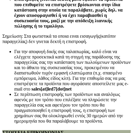
που επιθυμείτε να επιστρέψετε βρίσκονται στην ίδια
κατάσταση στην οποία τα παραλάβατε, χωρίς δηλ. να
έχουν αποσφραγισθεί ή να έχει παραβιασθεί η
συσκευασία τους, μαζί με την απόδειξη λιανικής
πώλησης ή το τιμολόγιο.
Σημείωση: Στα φωτιστικά τα οποια ειναι εισαγωγής(κατόπιν
παραγγελίας) δεν γινεται δεκτή η επιστροφή.
Για την αποφυγή δικής σας ταλαιπωρίας, καλό είναι να
ελέγχετε προσεκτικά κατά τη στιγμή της παράδοσης της
παραγγελίας σας την κατάσταση των πωλούμενων προϊόντων
και το άθικτο της συσκευασίας τους, προκειμένου να
διαπιστωθούν τυχόν εμφανή ελαττώματα (π.χ. σπασμένο
εμπόρευμα, λάθος είδος κλπ). Για την επιθυμία σας να μας
επιστρέψετε τα προϊόντα που αγοράσατε αποστείλετε μας e-
mail στο
sales[at]led7[dot]net
Σε περίπτωση επιστροφής των προϊόντων και αναλόγως
αφενός με τον τρόπο που επιλέξατε να πληρώσετε την
παραγγελία σας και αφετέρου τον τρόπο που θα
πραγματοποιηθεί η επιστροφή τους, η επιστροφή των
χρημάτων σας θα ολοκληρωθεί εντός 30 ημερών από την
ημερομηνία που θα παραλάβουμε τα προϊόντα.
ΣΤΟΙΧΕΙΑ ΕΠΙΚΟΙΝΩΝΙΑΣ