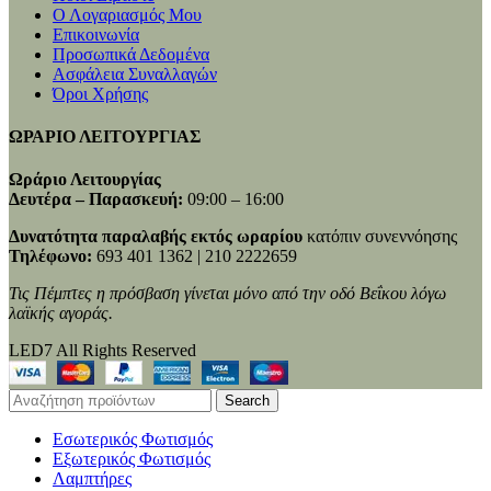
Ο Λογαριασμός Μου
Επικοινωνία
Προσωπικά Δεδομένα
Ασφάλεια Συναλλαγών
Όροι Χρήσης
ΩΡΑΡΙΟ ΛΕΙΤΟΥΡΓΙΑΣ
Ωράριο Λειτουργίας
Δευτέρα – Παρασκευή:
09:00 – 16:00
Δυνατότητα παραλαβής εκτός ωραρίου
κατόπιν συνεννόησης
Τηλέφωνο:
693 401 1362 | 210 2222659
Τις Πέμπτες η πρόσβαση γίνεται μόνο από την οδό Βεΐκου λόγω
λαϊκής αγοράς.
LED7 All Rights Reserved
Search
Εσωτερικός Φωτισμός
Εξωτερικός Φωτισμός
Λαμπτήρες