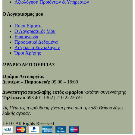
Αξιολόγηση Προϊόντων & Υπηρεσιών
Ο Λογαριασμός μου
Ποιοι Είμαστε
Ο Λογαριασμός Μου
Επικοινωνία
Προσωπικά Δεδομένα
Ασφάλεια Συναλλαγών
Όροι Χρήσης
ΩΡΑΡΙΟ ΛΕΙΤΟΥΡΓΙΑΣ
Ωράριο Λειτουργίας
Δευτέρα – Παρασκευή:
09:00 – 16:00
Δυνατότητα παραλαβής εκτός ωραρίου
κατόπιν συνεννόησης
Τηλέφωνο:
693 401 1362 | 210 2222659
Τις Πέμπτες η πρόσβαση γίνεται μόνο από την οδό Βεΐκου λόγω
λαϊκής αγοράς.
LED7 All Rights Reserved