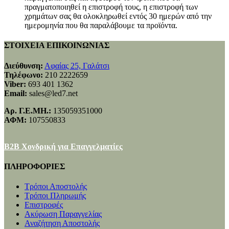
πραγματοποιηθεί η επιστροφή τους, η επιστροφή των
χρημάτων σας θα ολοκληρωθεί εντός 30 ημερών από την
ημερομηνία που θα παραλάβουμε τα προϊόντα.
ΣΤΟΙΧΕΙΑ ΕΠΙΚΟΙΝΩΝΙΑΣ
Διεύθυνση:
Αφαίας 25, Γαλάτσι
Τηλέφωνο:
210 2222659
Viber:
693 401 1362
Email:
sales@led7.net
Αρ. Γ.Ε.ΜΗ.:
135059351000
ΑΦΜ:
107550833
B2B Χονδρική για Επαγγελματίες
ΠΛΗΡΟΦΟΡΙΕΣ
Τρόποι Αποστολής
Τρόποι Πληρωμής
Επιστροφές
Ακύρωση Παραγγελίας
Αναζήτηση Αποστολής