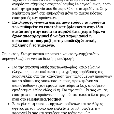
αγοράσετε αζημίως εντός προθεσμίας 14 εργασίμων ημερών
από την ημερομηνία που θα παραλάβετε τα προϊόντα. Στην
περίπτωση αυτή σας επιβαρύνει μόνο το άμεσο κόστος
επιστροφής των προϊόντων.
Επιστροφές γίνονται δεκτές μόνο εφόσον τα προϊόντα
που επιθυμείτε να επιστρέψετε βρίσκονται στην ίδια
κατάσταση στην οποία τα παραλάβατε, χωρίς δηλ. να
έχουν αποσφραγισθεί ή να έχει παραβιασθεί η
συσκευασία τους, μαζί με την απόδειξη λιανικής
πώλησης ή το τιμολόγιο.
Σημείωση: Στα φωτιστικά τα οποια ειναι εισαγωγής(κατόπιν
παραγγελίας) δεν γινεται δεκτή η επιστροφή.
Για την αποφυγή δικής σας ταλαιπωρίας, καλό είναι να
ελέγχετε προσεκτικά κατά τη στιγμή της παράδοσης της
παραγγελίας σας την κατάσταση των πωλούμενων προϊόντων
και το άθικτο της συσκευασίας τους, προκειμένου να
διαπιστωθούν τυχόν εμφανή ελαττώματα (π.χ. σπασμένο
εμπόρευμα, λάθος είδος κλπ). Για την επιθυμία σας να μας
επιστρέψετε τα προϊόντα που αγοράσατε αποστείλετε μας e-
mail στο
sales[at]led7[dot]net
Σε περίπτωση επιστροφής των προϊόντων και αναλόγως
αφενός με τον τρόπο που επιλέξατε να πληρώσετε την
παραγγελία σας και αφετέρου τον τρόπο που θα