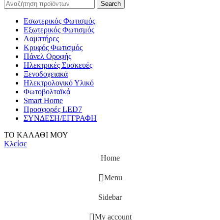
Search
Εσωτερικός Φωτισμός
Εξωτερικός Φωτισμός
Λαμπτήρες
Κρυφός Φωτισμός
Πάνελ Οροφής
Ηλεκτρικές Συσκευές
Ξενοδοχειακά
Ηλεκτρολογικό Υλικό
Φωτοβολταϊκά
Smart Home
Προσφορές LED7
ΣΥΝΔΕΣΗ/ΕΓΓΡΑΦΗ
ΤΟ ΚΑΛΑΘΙ ΜΟΥ
Κλείσε
Home
Menu
Sidebar
My account