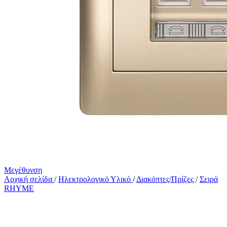
Μεγέθυνση
Αρχική σελίδα
/
Ηλεκτρολογικό Υλικό
/
Διακόπτες/Πρίζες
/
Σειρά
RHYME