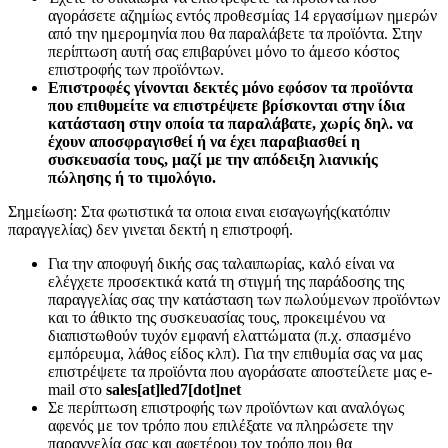
αγοράσετε αζημίως εντός προθεσμίας 14 εργασίμων ημερών
από την ημερομηνία που θα παραλάβετε τα προϊόντα. Στην
περίπτωση αυτή σας επιβαρύνει μόνο το άμεσο κόστος
επιστροφής των προϊόντων.
Επιστροφές γίνονται δεκτές μόνο εφόσον τα προϊόντα
που επιθυμείτε να επιστρέψετε βρίσκονται στην ίδια
κατάσταση στην οποία τα παραλάβατε, χωρίς δηλ. να
έχουν αποσφραγισθεί ή να έχει παραβιασθεί η
συσκευασία τους, μαζί με την απόδειξη λιανικής
πώλησης ή το τιμολόγιο.
Σημείωση: Στα φωτιστικά τα οποια ειναι εισαγωγής(κατόπιν
παραγγελίας) δεν γινεται δεκτή η επιστροφή.
Για την αποφυγή δικής σας ταλαιπωρίας, καλό είναι να
ελέγχετε προσεκτικά κατά τη στιγμή της παράδοσης της
παραγγελίας σας την κατάσταση των πωλούμενων προϊόντων
και το άθικτο της συσκευασίας τους, προκειμένου να
διαπιστωθούν τυχόν εμφανή ελαττώματα (π.χ. σπασμένο
εμπόρευμα, λάθος είδος κλπ). Για την επιθυμία σας να μας
επιστρέψετε τα προϊόντα που αγοράσατε αποστείλετε μας e-
mail στο
sales[at]led7[dot]net
Σε περίπτωση επιστροφής των προϊόντων και αναλόγως
αφενός με τον τρόπο που επιλέξατε να πληρώσετε την
παραγγελία σας και αφετέρου τον τρόπο που θα