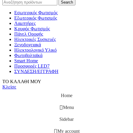
Search
Εσωτερικός Φωτισμός
Εξωτερικός Φωτισμός
Λαμπτήρες
Κρυφός Φωτισμός
Πάνελ Οροφής
Ηλεκτρικές Συσκευές
Ξενοδοχειακά
Ηλεκτρολογικό Υλικό
Φωτοβολταϊκά
Smart Home
Προσφορές LED7
ΣΥΝΔΕΣΗ/ΕΓΓΡΑΦΗ
ΤΟ ΚΑΛΑΘΙ ΜΟΥ
Κλείσε
Home
Menu
Sidebar
My account