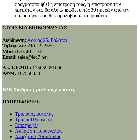
πραγματοποιηθεί η επιστροφή τους, η επιστροφή των
χρημάτων σας θα ολοκληρωθεί εντός 30 ημερών από την
ημερομηνία που θα παραλάβουμε τα προϊόντα.
ΣΤΟΙΧΕΙΑ ΕΠΙΚΟΙΝΩΝΙΑΣ
Διεύθυνση:
Αφαίας 25, Γαλάτσι
Τηλέφωνο:
210 2222659
Viber:
693 401 1362
Email:
sales@led7.net
Αρ. Γ.Ε.ΜΗ.:
135059351000
ΑΦΜ:
107550833
B2B Χονδρική για Επαγγελματίες
ΠΛΗΡΟΦΟΡΙΕΣ
Τρόποι Αποστολής
Τρόποι Πληρωμής
Επιστροφές
Ακύρωση Παραγγελίας
Αναζήτηση Αποστολής