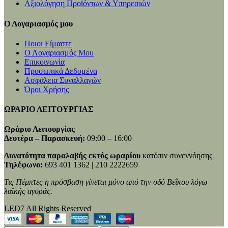
Αξιολόγηση Προϊόντων & Υπηρεσιών
Ο Λογαριασμός μου
Ποιοι Είμαστε
Ο Λογαριασμός Μου
Επικοινωνία
Προσωπικά Δεδομένα
Ασφάλεια Συναλλαγών
Όροι Χρήσης
ΩΡΑΡΙΟ ΛΕΙΤΟΥΡΓΙΑΣ
Ωράριο Λειτουργίας
Δευτέρα – Παρασκευή:
09:00 – 16:00
Δυνατότητα παραλαβής εκτός ωραρίου
κατόπιν συνεννόησης
Τηλέφωνο:
693 401 1362 | 210 2222659
Τις Πέμπτες η πρόσβαση γίνεται μόνο από την οδό Βεΐκου λόγω
λαϊκής αγοράς.
LED7 All Rights Reserved