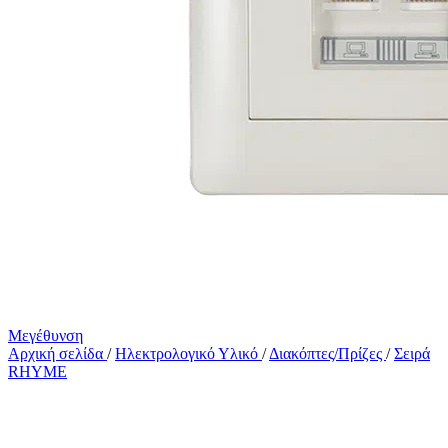
Μεγέθυνση
Αρχική σελίδα
/
Ηλεκτρολογικό Υλικό
/
Διακόπτες/Πρίζες
/
Σειρά
RHYME