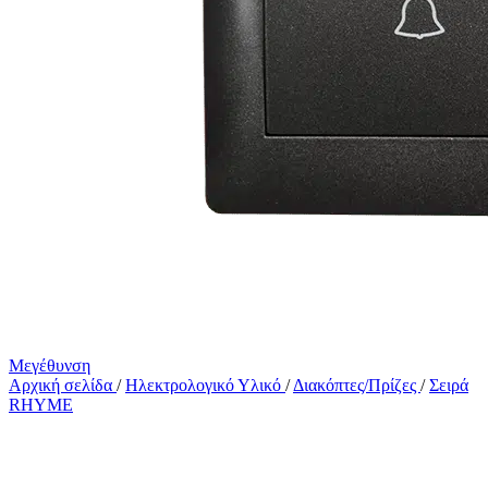
Μεγέθυνση
Αρχική σελίδα
/
Ηλεκτρολογικό Υλικό
/
Διακόπτες/Πρίζες
/
Σειρά
RHYME