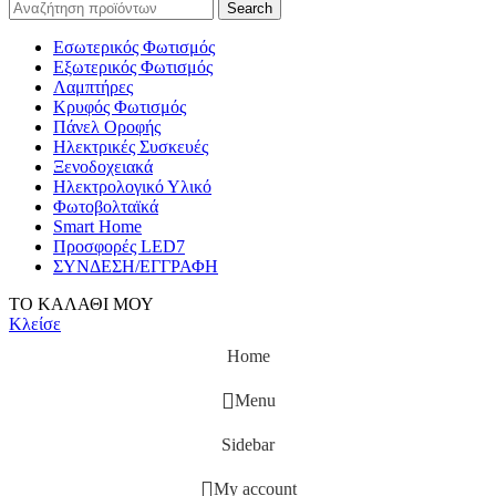
Search
Εσωτερικός Φωτισμός
Εξωτερικός Φωτισμός
Λαμπτήρες
Κρυφός Φωτισμός
Πάνελ Οροφής
Ηλεκτρικές Συσκευές
Ξενοδοχειακά
Ηλεκτρολογικό Υλικό
Φωτοβολταϊκά
Smart Home
Προσφορές LED7
ΣΥΝΔΕΣΗ/ΕΓΓΡΑΦΗ
ΤΟ ΚΑΛΑΘΙ ΜΟΥ
Κλείσε
Home
Menu
Sidebar
My account