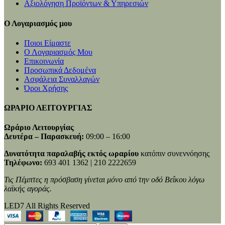
Αξιολόγηση Προϊόντων & Υπηρεσιών
Ο Λογαριασμός μου
Ποιοι Είμαστε
Ο Λογαριασμός Μου
Επικοινωνία
Προσωπικά Δεδομένα
Ασφάλεια Συναλλαγών
Όροι Χρήσης
ΩΡΑΡΙΟ ΛΕΙΤΟΥΡΓΙΑΣ
Ωράριο Λειτουργίας
Δευτέρα – Παρασκευή:
09:00 – 16:00
Δυνατότητα παραλαβής εκτός ωραρίου
κατόπιν συνεννόησης
Τηλέφωνο:
693 401 1362 | 210 2222659
Τις Πέμπτες η πρόσβαση γίνεται μόνο από την οδό Βεΐκου λόγω
λαϊκής αγοράς.
LED7 All Rights Reserved