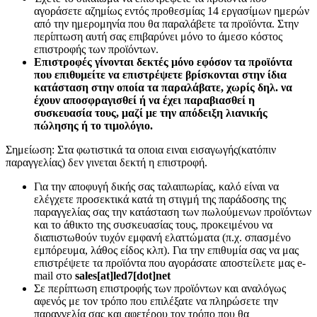
αγοράσετε αζημίως εντός προθεσμίας 14 εργασίμων ημερών
από την ημερομηνία που θα παραλάβετε τα προϊόντα. Στην
περίπτωση αυτή σας επιβαρύνει μόνο το άμεσο κόστος
επιστροφής των προϊόντων.
Επιστροφές γίνονται δεκτές μόνο εφόσον τα προϊόντα
που επιθυμείτε να επιστρέψετε βρίσκονται στην ίδια
κατάσταση στην οποία τα παραλάβατε, χωρίς δηλ. να
έχουν αποσφραγισθεί ή να έχει παραβιασθεί η
συσκευασία τους, μαζί με την απόδειξη λιανικής
πώλησης ή το τιμολόγιο.
Σημείωση: Στα φωτιστικά τα οποια ειναι εισαγωγής(κατόπιν
παραγγελίας) δεν γινεται δεκτή η επιστροφή.
Για την αποφυγή δικής σας ταλαιπωρίας, καλό είναι να
ελέγχετε προσεκτικά κατά τη στιγμή της παράδοσης της
παραγγελίας σας την κατάσταση των πωλούμενων προϊόντων
και το άθικτο της συσκευασίας τους, προκειμένου να
διαπιστωθούν τυχόν εμφανή ελαττώματα (π.χ. σπασμένο
εμπόρευμα, λάθος είδος κλπ). Για την επιθυμία σας να μας
επιστρέψετε τα προϊόντα που αγοράσατε αποστείλετε μας e-
mail στο
sales[at]led7[dot]net
Σε περίπτωση επιστροφής των προϊόντων και αναλόγως
αφενός με τον τρόπο που επιλέξατε να πληρώσετε την
παραγγελία σας και αφετέρου τον τρόπο που θα