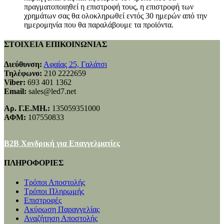
πραγματοποιηθεί η επιστροφή τους, η επιστροφή των
χρημάτων σας θα ολοκληρωθεί εντός 30 ημερών από την
ημερομηνία που θα παραλάβουμε τα προϊόντα.
ΣΤΟΙΧΕΙΑ ΕΠΙΚΟΙΝΩΝΙΑΣ
Διεύθυνση:
Αφαίας 25, Γαλάτσι
Τηλέφωνο:
210 2222659
Viber:
693 401 1362
Email:
sales@led7.net
Αρ. Γ.Ε.ΜΗ.:
135059351000
ΑΦΜ:
107550833
B2B Χονδρική για Επαγγελματίες
ΠΛΗΡΟΦΟΡΙΕΣ
Τρόποι Αποστολής
Τρόποι Πληρωμής
Επιστροφές
Ακύρωση Παραγγελίας
Αναζήτηση Αποστολής