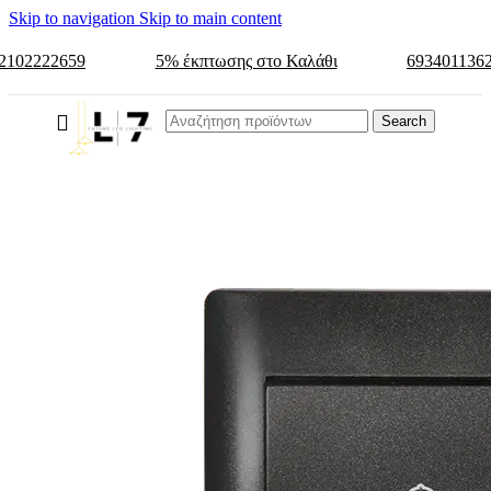
Skip to navigation
Skip to main content
2102222659
5% έκπτωσης στο Καλάθι
693401136
Search