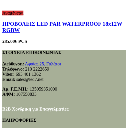
Αναμένεται
ΠΡΟΒΟΛΕΙΣ LED PAR WATERPROOF 18x12W
RGBW
285.00
€
PCS
ΣΤΟΙΧΕΙΑ ΕΠΙΚΟΙΝΩΝΙΑΣ
Διεύθυνση:
Αφαίας 25, Γαλάτσι
Τηλέφωνο:
210 2222659
Viber:
693 401 1362
Email:
sales@led7.net
Αρ. Γ.Ε.ΜΗ.:
135059351000
ΑΦΜ:
107550833
B2B Χονδρική για Επαγγελματίες
ΠΛΗΡΟΦΟΡΙΕΣ