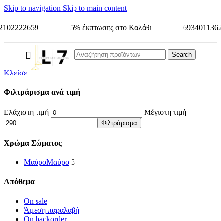
Skip to navigation
Skip to main content
2102222659
5% έκπτωσης στο Καλάθι
693401136
Search
Κλείσε
Φιλτράρισμα ανά τιμή
Ελάχιστη τιμή
Μέγιστη τιμή
Φιλτράρισμα
Χρώμα Σώματος
Μαύρο
Μαύρο
3
Απόθεμα
On sale
Άμεση παραλαβή
On backorder