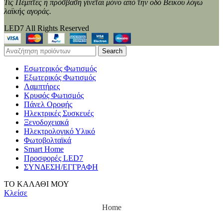
Τις Πέμπτες η πρόσβαση γίνεται μόνο από την οδό Βεΐκου λόγω
λαϊκής αγοράς.
LED7 All Rights Reserved
Search
Εσωτερικός Φωτισμός
Εξωτερικός Φωτισμός
Λαμπτήρες
Κρυφός Φωτισμός
Πάνελ Οροφής
Ηλεκτρικές Συσκευές
Ξενοδοχειακά
Ηλεκτρολογικό Υλικό
Φωτοβολταϊκά
Smart Home
Προσφορές LED7
ΣΥΝΔΕΣΗ/ΕΓΓΡΑΦΗ
ΤΟ ΚΑΛΑΘΙ ΜΟΥ
Κλείσε
Home