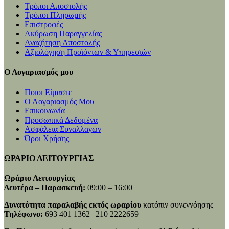
Τρόποι Αποστολής
Τρόποι Πληρωμής
Επιστροφές
Ακύρωση Παραγγελίας
Αναζήτηση Αποστολής
Αξιολόγηση Προϊόντων & Υπηρεσιών
Ο Λογαριασμός μου
Ποιοι Είμαστε
Ο Λογαριασμός Μου
Επικοινωνία
Προσωπικά Δεδομένα
Ασφάλεια Συναλλαγών
Όροι Χρήσης
ΩΡΑΡΙΟ ΛΕΙΤΟΥΡΓΙΑΣ
Ωράριο Λειτουργίας
Δευτέρα – Παρασκευή:
09:00 – 16:00
Δυνατότητα παραλαβής εκτός ωραρίου
κατόπιν συνεννόησης
Τηλέφωνο:
693 401 1362 | 210 2222659