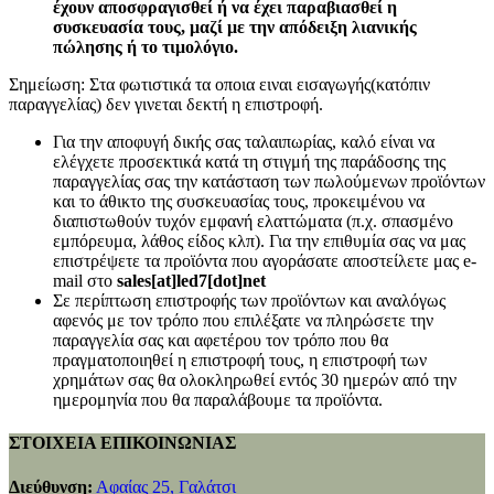
έχουν αποσφραγισθεί ή να έχει παραβιασθεί η
συσκευασία τους, μαζί με την απόδειξη λιανικής
πώλησης ή το τιμολόγιο.
Σημείωση: Στα φωτιστικά τα οποια ειναι εισαγωγής(κατόπιν
παραγγελίας) δεν γινεται δεκτή η επιστροφή.
Για την αποφυγή δικής σας ταλαιπωρίας, καλό είναι να
ελέγχετε προσεκτικά κατά τη στιγμή της παράδοσης της
παραγγελίας σας την κατάσταση των πωλούμενων προϊόντων
και το άθικτο της συσκευασίας τους, προκειμένου να
διαπιστωθούν τυχόν εμφανή ελαττώματα (π.χ. σπασμένο
εμπόρευμα, λάθος είδος κλπ). Για την επιθυμία σας να μας
επιστρέψετε τα προϊόντα που αγοράσατε αποστείλετε μας e-
mail στο
sales[at]led7[dot]net
Σε περίπτωση επιστροφής των προϊόντων και αναλόγως
αφενός με τον τρόπο που επιλέξατε να πληρώσετε την
παραγγελία σας και αφετέρου τον τρόπο που θα
πραγματοποιηθεί η επιστροφή τους, η επιστροφή των
χρημάτων σας θα ολοκληρωθεί εντός 30 ημερών από την
ημερομηνία που θα παραλάβουμε τα προϊόντα.
ΣΤΟΙΧΕΙΑ ΕΠΙΚΟΙΝΩΝΙΑΣ
Διεύθυνση:
Αφαίας 25, Γαλάτσι