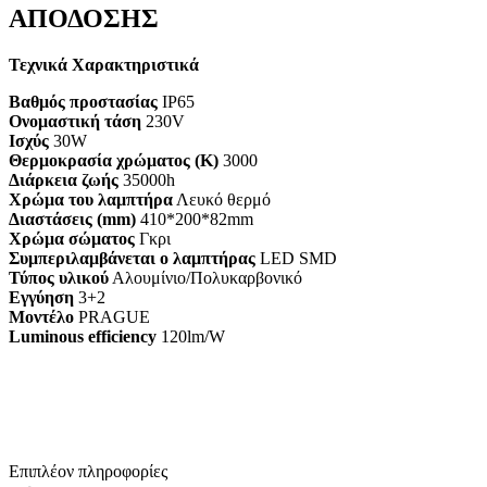
ΑΠΟΔΟΣΗΣ
Τεχνικά Χαρακτηριστικά
Βαθμός προστασίας
IP65
Ονομαστική τάση
230V
Ισχύς
30W
Θερμοκρασία χρώματος (K)
3000
Διάρκεια ζωής
35000h
Χρώμα του λαμπτήρα
Λευκό θερμό
Διαστάσεις (mm)
410*200*82mm
Χρώμα σώματος
Γκρι
Συμπεριλαμβάνεται ο λαμπτήρας
LED SMD
Τύπος υλικού
Αλουμίνιο/Πολυκαρβονικό
Εγγύηση
3+2
Mοντέλο
PRAGUE
Luminous efficiency
120lm/W
Επιπλέον πληροφορίες