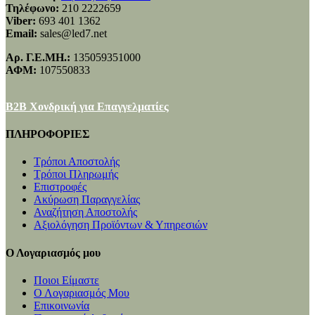
Τηλέφωνο:
210 2222659
Viber:
693 401 1362
Email:
sales@led7.net
Αρ. Γ.Ε.ΜΗ.:
135059351000
ΑΦΜ:
107550833
B2B Χονδρική για Επαγγελματίες
ΠΛΗΡΟΦΟΡΙΕΣ
Τρόποι Αποστολής
Τρόποι Πληρωμής
Επιστροφές
Ακύρωση Παραγγελίας
Αναζήτηση Αποστολής
Αξιολόγηση Προϊόντων & Υπηρεσιών
Ο Λογαριασμός μου
Ποιοι Είμαστε
Ο Λογαριασμός Μου
Επικοινωνία