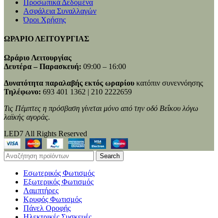
Προσωπικά Δεδομένα
Ασφάλεια Συναλλαγών
Όροι Χρήσης
ΩΡΑΡΙΟ ΛΕΙΤΟΥΡΓΙΑΣ
Ωράριο Λειτουργίας
Δευτέρα – Παρασκευή:
09:00 – 16:00
Δυνατότητα παραλαβής εκτός ωραρίου
κατόπιν συνεννόησης
Τηλέφωνο:
693 401 1362 | 210 2222659
Τις Πέμπτες η πρόσβαση γίνεται μόνο από την οδό Βεΐκου λόγω
λαϊκής αγοράς.
LED7 All Rights Reserved
Search
Εσωτερικός Φωτισμός
Εξωτερικός Φωτισμός
Λαμπτήρες
Κρυφός Φωτισμός
Πάνελ Οροφής
Ηλεκτρικές Συσκευές