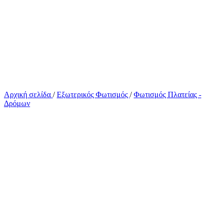
Αρχική σελίδα
/
Εξωτερικός Φωτισμός
/
Φωτισμός Πλατείας -
Δρόμων