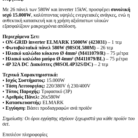
Με 26 πάνελ των 580W και inverter 15kW, προσφέρει
συνολική
ισχύ 15.000W
, καλύπτοντας υψηλές ενεργειακές ανάγκες, ενώ η
ανθεκτική κατασκευή και η χρήση αξιόπιστων υλικών
εξασφαλίζουν μακροχρόνια απόδοση.
Περιεχόμενα Σετ:
•
ON-GRID inverter ELMARK 15000W (423031)
– 1 τεμ
•
Φωτοβολταϊκά πάνελ 580W (98SOL580M)
– 26 τεμ
•
Ηλιακό καλώδιο κόκκινο Ø 4mm² (M411079/R)
– 75 μέτρα
•
Ηλιακό καλώδιο μαύρο Ø 4mm² (M411079/BL)
– 75 μέτρα
•
4P 32A DC Διακόπτες (98SOL4P32S/DC)
– 2 τεμ
Τεχνικά Χαρακτηριστικά:
•
Ισχύς Συστήματος:
15.000W
•
Τάση Λειτουργίας:
220/380V ή 230/400V
•
Τύπος Παροχής:
Τριφασικό (3P)
•
Αριθμός Πάνελ:
26x580W
•
Κατασκευαστής:
ELMARK
•
Εγγύηση:
Βάσει προδιαγραφών ανά προϊόν
Σημείωση: Οι όροι εγγύησης ισχύουν ξεχωριστά για κάθε προϊόν του
σετ.
Επιπλέον πληροφορίες