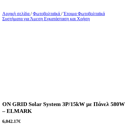
Αρχική σελίδα
/
Φωτοβολταϊκά
/
Έτοιμα Φωτοβολταϊκά
Συστήματα για Άμεση Εγκατάσταση και Χρήση
ON GRID Solar System 3P/15kW με Πάνελ 580W
– ELMARK
6,042.17
€