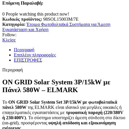
Επόμενη Παραλαβή:
0
People watching this product now!
Κωδικός προϊόντος:
98SOL15003M/7E
Κατηγορία:
Έτοιμα Φωτοβολταϊκά Συστήματα για Άμεση
Εγκατάσταση και Χρήση
Follow:
Κλείσε
Περιγραφή
Επιπλέον πληροφορίες
ΕΠΙΣΤΡΟΦΕΣ
Περιγραφή
ON GRID Solar System 3P/15kW με
Πάνελ 580W – ELMARK
Το
ON GRID Solar System Set 3P/15kW με φωτοβολταϊκά
πάνελ 580W
της ELMARK είναι ιδανικό για μεγάλες οικιακές ή
επαγγελματικές εγκαταστάσεις με
τριφασική παροχή (220/380V
ή 230/400V)
. Το σύστημα υποστηρίζει άμεση σύνδεση στο δίκτυο
(on-grid), προσφέροντας
υψηλή απόδοση και εξοικονόμηση
ενέργειας
.