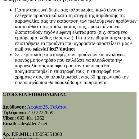
Για την αποφυγή δικής σας ταλαιπωρίας, καλό είναι να
ελέγχετε προσεκτικά κατά τη στιγμή της παράδοσης της
παραγγελίας σας την κατάσταση των πωλούμενων προϊόντων
και το άθικτο της συσκευασίας τους, προκειμένου να
διαπιστωθούν τυχόν εμφανή ελαττώματα (π.χ. σπασμένο
εμπόρευμα, λάθος είδος κλπ). Για την επιθυμία σας να μας
επιστρέψετε τα προϊόντα που αγοράσατε αποστείλετε μας e-
mail στο
sales[at]led7[dot]net
Σε περίπτωση επιστροφής των προϊόντων και αναλόγως
αφενός με τον τρόπο που επιλέξατε να πληρώσετε την
παραγγελία σας και αφετέρου τον τρόπο που θα
πραγματοποιηθεί η επιστροφή τους, η επιστροφή των
χρημάτων σας θα ολοκληρωθεί εντός 30 ημερών από την
ημερομηνία που θα παραλάβουμε τα προϊόντα.
ΣΤΟΙΧΕΙΑ ΕΠΙΚΟΙΝΩΝΙΑΣ
Διεύθυνση:
Αφαίας 25, Γαλάτσι
Τηλέφωνο:
210 2222659
Viber:
693 401 1362
Email:
sales@led7.net
Αρ. Γ.Ε.ΜΗ.:
135059351000