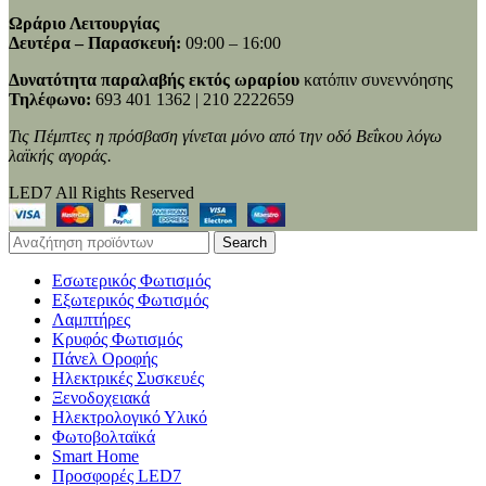
Ωράριο Λειτουργίας
Δευτέρα – Παρασκευή:
09:00 – 16:00
Δυνατότητα παραλαβής εκτός ωραρίου
κατόπιν συνεννόησης
Τηλέφωνο:
693 401 1362 | 210 2222659
Τις Πέμπτες η πρόσβαση γίνεται μόνο από την οδό Βεΐκου λόγω
λαϊκής αγοράς.
LED7 All Rights Reserved
Search
Εσωτερικός Φωτισμός
Εξωτερικός Φωτισμός
Λαμπτήρες
Κρυφός Φωτισμός
Πάνελ Οροφής
Ηλεκτρικές Συσκευές
Ξενοδοχειακά
Ηλεκτρολογικό Υλικό
Φωτοβολταϊκά
Smart Home
Προσφορές LED7