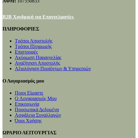
ΑΦΜ:
107550833
B2B Χονδρική για Επαγγελματίες
ΠΛΗΡΟΦΟΡΙΕΣ
Τρόποι Αποστολής
Τρόποι Πληρωμής
Επιστροφές
Ακύρωση Παραγγελίας
Αναζήτηση Αποστολής
Αξιολόγηση Προϊόντων & Υπηρεσιών
Ο Λογαριασμός μου
Ποιοι Είμαστε
Ο Λογαριασμός Μου
Επικοινωνία
Προσωπικά Δεδομένα
Ασφάλεια Συναλλαγών
Όροι Χρήσης
ΩΡΑΡΙΟ ΛΕΙΤΟΥΡΓΙΑΣ