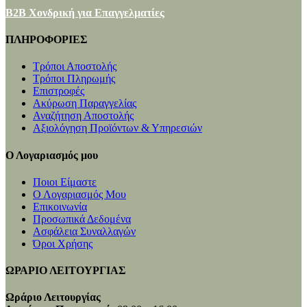
B2B Χονδρική για Επαγγελματίες
ΠΛΗΡΟΦΟΡΙΕΣ
Τρόποι Αποστολής
Τρόποι Πληρωμής
Επιστροφές
Ακύρωση Παραγγελίας
Αναζήτηση Αποστολής
Αξιολόγηση Προϊόντων & Υπηρεσιών
Ο Λογαριασμός μου
Ποιοι Είμαστε
Ο Λογαριασμός Μου
Επικοινωνία
Προσωπικά Δεδομένα
Ασφάλεια Συναλλαγών
Όροι Χρήσης
ΩΡΑΡΙΟ ΛΕΙΤΟΥΡΓΙΑΣ
Ωράριο Λειτουργίας