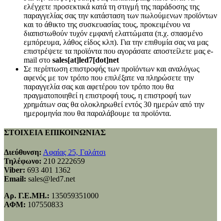
ελέγχετε προσεκτικά κατά τη στιγμή της παράδοσης της
παραγγελίας σας την κατάσταση των πωλούμενων προϊόντων
και το άθικτο της συσκευασίας τους, προκειμένου να
διαπιστωθούν τυχόν εμφανή ελαττώματα (π.χ. σπασμένο
εμπόρευμα, λάθος είδος κλπ). Για την επιθυμία σας να μας
επιστρέψετε τα προϊόντα που αγοράσατε αποστείλετε μας e-
mail στο
sales[at]led7[dot]net
Σε περίπτωση επιστροφής των προϊόντων και αναλόγως
αφενός με τον τρόπο που επιλέξατε να πληρώσετε την
παραγγελία σας και αφετέρου τον τρόπο που θα
πραγματοποιηθεί η επιστροφή τους, η επιστροφή των
χρημάτων σας θα ολοκληρωθεί εντός 30 ημερών από την
ημερομηνία που θα παραλάβουμε τα προϊόντα.
ΣΤΟΙΧΕΙΑ ΕΠΙΚΟΙΝΩΝΙΑΣ
Διεύθυνση:
Αφαίας 25, Γαλάτσι
Τηλέφωνο:
210 2222659
Viber:
693 401 1362
Email:
sales@led7.net
Αρ. Γ.Ε.ΜΗ.:
135059351000
ΑΦΜ:
107550833