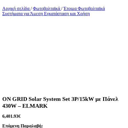
Αρχική σελίδα
/
Φωτοβολταϊκά
/
Έτοιμα Φωτοβολταϊκά
Συστήματα για Άμεση Εγκατάσταση και Χρήση
ON GRID Solar System Set 3P/15kW με Πάνελ
430W – ELMARK
6,401.93
€
Επόμενη Παραλαβή: