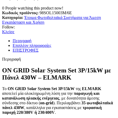
0
People watching this product now!
Κωδικός προϊόντος:
98SOL15003M/6E
Κατηγορία:
Έτοιμα Φωτοβολταϊκά Συστήματα για Άμεση
Εγκατάσταση και Χρήση
Follow:
Κλείσε
Περιγραφή
Επιπλέον πληροφορίες
ΕΠΙΣΤΡΟΦΕΣ
Περιγραφή
ON GRID Solar System Set 3P/15kW με
Πάνελ 430W – ELMARK
Το
ON GRID Solar System Set 3P/15kW
της
ELMARK
αποτελεί μία ολοκληρωμένη λύση για την
παραγωγή και
κατανάλωση ηλιακής ενέργειας
, με δυνατότητα άμεσης
σύνδεσης στο δίκτυο (
on-grid
). Περιλαμβάνει
35 φωτοβολταϊκά
πάνελ 430W
, κατάλληλα για εγκαταστάσεις με
τριφασική
παροχή 220/380V ή 230/400V
.