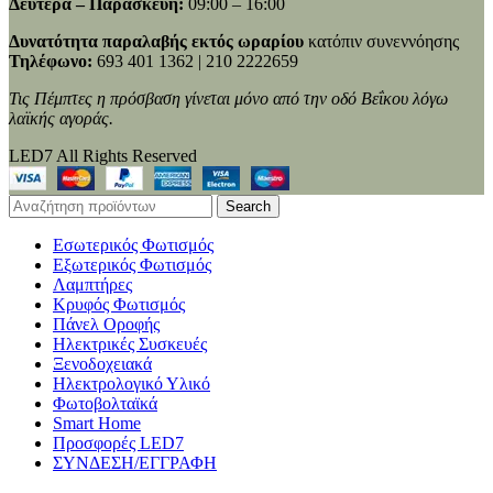
Δευτέρα – Παρασκευή:
09:00 – 16:00
Δυνατότητα παραλαβής εκτός ωραρίου
κατόπιν συνεννόησης
Τηλέφωνο:
693 401 1362 | 210 2222659
Τις Πέμπτες η πρόσβαση γίνεται μόνο από την οδό Βεΐκου λόγω
λαϊκής αγοράς.
LED7 All Rights Reserved
Search
Εσωτερικός Φωτισμός
Εξωτερικός Φωτισμός
Λαμπτήρες
Κρυφός Φωτισμός
Πάνελ Οροφής
Ηλεκτρικές Συσκευές
Ξενοδοχειακά
Ηλεκτρολογικό Υλικό
Φωτοβολταϊκά
Smart Home
Προσφορές LED7
ΣΥΝΔΕΣΗ/ΕΓΓΡΑΦΗ