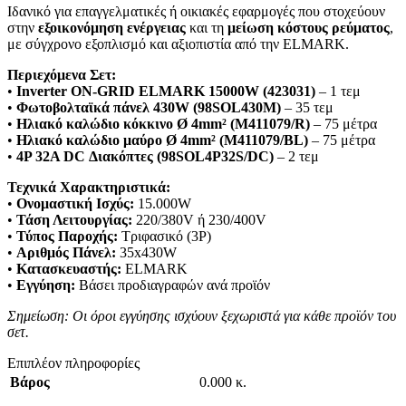
Ιδανικό για επαγγελματικές ή οικιακές εφαρμογές που στοχεύουν
στην
εξοικονόμηση ενέργειας
και τη
μείωση κόστους ρεύματος
,
με σύγχρονο εξοπλισμό και αξιοπιστία από την ELMARK.
Περιεχόμενα Σετ:
•
Inverter ON-GRID ELMARK 15000W (423031)
– 1 τεμ
•
Φωτοβολταϊκά πάνελ 430W (98SOL430M)
– 35 τεμ
•
Ηλιακό καλώδιο κόκκινο Ø 4mm² (M411079/R)
– 75 μέτρα
•
Ηλιακό καλώδιο μαύρο Ø 4mm² (M411079/BL)
– 75 μέτρα
•
4P 32A DC Διακόπτες (98SOL4P32S/DC)
– 2 τεμ
Τεχνικά Χαρακτηριστικά:
•
Ονομαστική Ισχύς:
15.000W
•
Τάση Λειτουργίας:
220/380V ή 230/400V
•
Τύπος Παροχής:
Τριφασικό (3P)
•
Αριθμός Πάνελ:
35x430W
•
Κατασκευαστής:
ELMARK
•
Εγγύηση:
Βάσει προδιαγραφών ανά προϊόν
Σημείωση: Οι όροι εγγύησης ισχύουν ξεχωριστά για κάθε προϊόν του
σετ.
Επιπλέον πληροφορίες
Βάρος
0.000 κ.