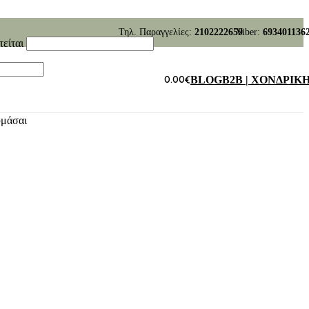
Τηλ. Παραγγελίες:
2102222659
Viber:
693401136
τείται
0.00
€
BLOG
B2B | ΧΟΝΔΡΙΚ
υμάσαι