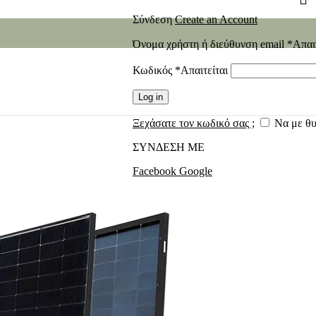
Σύνδεση
Create an Account
Όνομα χρήστη ή διεύθυνση email
*
Απαι
Κωδικός
*
Απαιτείται
Log in
Ξεχάσατε τον κωδικό σας ;
Να με θ
ΣΥΝΔΕΣΗ ΜΕ
Facebook
Google