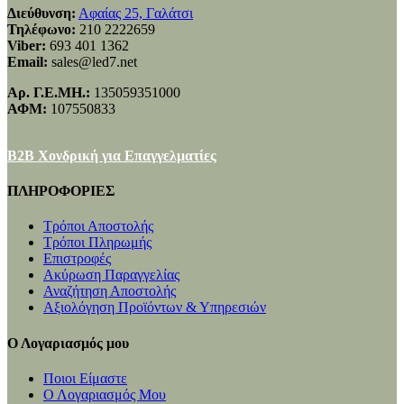
Διεύθυνση:
Αφαίας 25, Γαλάτσι
Τηλέφωνο:
210 2222659
Viber:
693 401 1362
Email:
sales@led7.net
Αρ. Γ.Ε.ΜΗ.:
135059351000
ΑΦΜ:
107550833
B2B Χονδρική για Επαγγελματίες
ΠΛΗΡΟΦΟΡΙΕΣ
Τρόποι Αποστολής
Τρόποι Πληρωμής
Επιστροφές
Ακύρωση Παραγγελίας
Αναζήτηση Αποστολής
Αξιολόγηση Προϊόντων & Υπηρεσιών
Ο Λογαριασμός μου
Ποιοι Είμαστε
Ο Λογαριασμός Μου