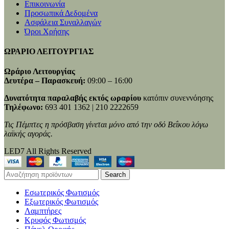
Επικοινωνία
Προσωπικά Δεδομένα
Ασφάλεια Συναλλαγών
Όροι Χρήσης
ΩΡΑΡΙΟ ΛΕΙΤΟΥΡΓΙΑΣ
Ωράριο Λειτουργίας
Δευτέρα – Παρασκευή:
09:00 – 16:00
Δυνατότητα παραλαβής εκτός ωραρίου
κατόπιν συνεννόησης
Τηλέφωνο:
693 401 1362 | 210 2222659
Τις Πέμπτες η πρόσβαση γίνεται μόνο από την οδό Βεΐκου λόγω
λαϊκής αγοράς.
LED7 All Rights Reserved
Search
Εσωτερικός Φωτισμός
Εξωτερικός Φωτισμός
Λαμπτήρες
Κρυφός Φωτισμός