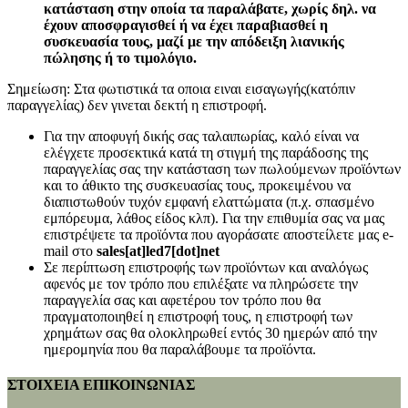
κατάσταση στην οποία τα παραλάβατε, χωρίς δηλ. να
έχουν αποσφραγισθεί ή να έχει παραβιασθεί η
συσκευασία τους, μαζί με την απόδειξη λιανικής
πώλησης ή το τιμολόγιο.
Σημείωση: Στα φωτιστικά τα οποια ειναι εισαγωγής(κατόπιν
παραγγελίας) δεν γινεται δεκτή η επιστροφή.
Για την αποφυγή δικής σας ταλαιπωρίας, καλό είναι να
ελέγχετε προσεκτικά κατά τη στιγμή της παράδοσης της
παραγγελίας σας την κατάσταση των πωλούμενων προϊόντων
και το άθικτο της συσκευασίας τους, προκειμένου να
διαπιστωθούν τυχόν εμφανή ελαττώματα (π.χ. σπασμένο
εμπόρευμα, λάθος είδος κλπ). Για την επιθυμία σας να μας
επιστρέψετε τα προϊόντα που αγοράσατε αποστείλετε μας e-
mail στο
sales[at]led7[dot]net
Σε περίπτωση επιστροφής των προϊόντων και αναλόγως
αφενός με τον τρόπο που επιλέξατε να πληρώσετε την
παραγγελία σας και αφετέρου τον τρόπο που θα
πραγματοποιηθεί η επιστροφή τους, η επιστροφή των
χρημάτων σας θα ολοκληρωθεί εντός 30 ημερών από την
ημερομηνία που θα παραλάβουμε τα προϊόντα.
ΣΤΟΙΧΕΙΑ ΕΠΙΚΟΙΝΩΝΙΑΣ