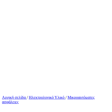
Αρχική σελίδα
/
Ηλεκτρολογικό Υλικό
/
Μικροαυτόματες
ασφάλειες