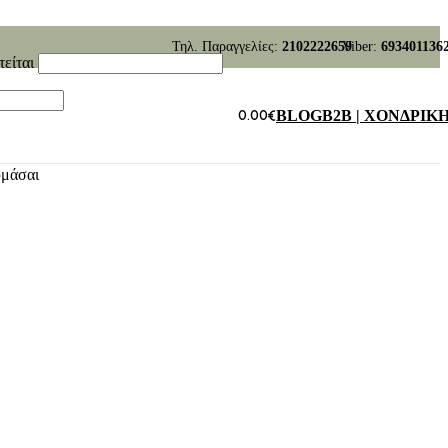
Τηλ. Παραγγελίες:
2102222659
Viber:
693401136
τείται
0.00
€
BLOG
B2B | ΧΟΝΔΡΙΚ
υμάσαι