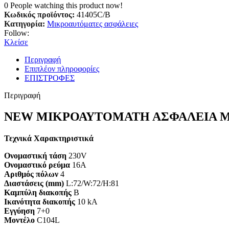
0
People watching this product now!
Κωδικός προϊόντος:
41405C/B
Κατηγορία:
Μικροαυτόματες ασφάλειες
Follow:
Κλείσε
Περιγραφή
Επιπλέον πληροφορίες
ΕΠΙΣΤΡΟΦΕΣ
Περιγραφή
NEW ΜΙΚΡΟΑΥΤΟΜΑΤΗ ΑΣΦΑΛΕΙΑ MCB
Τεχνικά Χαρακτηριστικά
Ονομαστική τάση
230V
Ονομαστικό ρεύμα
16A
Αριθμός πόλων
4
Διαστάσεις (mm)
L:72/W:72/H:81
Καμπύλη διακοπής
B
Ικανότητα διακοπής
10 kA
Εγγύηση
7+0
Mοντέλο
C104L