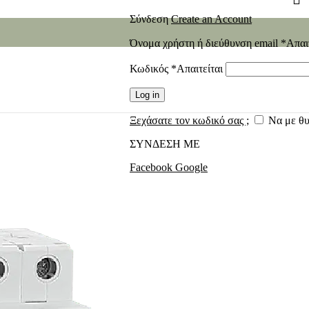
Σύνδεση
Create an Account
Όνομα χρήστη ή διεύθυνση email
*
Απαι
Κωδικός
*
Απαιτείται
Log in
Ξεχάσατε τον κωδικό σας ;
Να με θ
ΣΥΝΔΕΣΗ ΜΕ
Facebook
Google