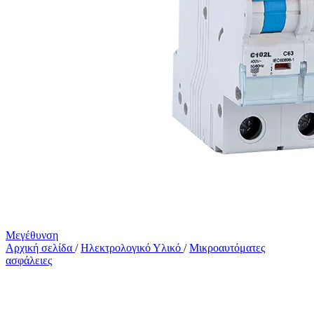
Μεγέθυνση
Αρχική σελίδα
/
Ηλεκτρολογικό Υλικό
/
Μικροαυτόματες
ασφάλειες