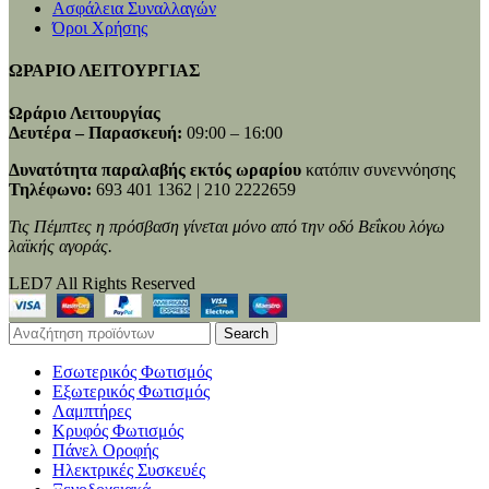
Ασφάλεια Συναλλαγών
Όροι Χρήσης
ΩΡΑΡΙΟ ΛΕΙΤΟΥΡΓΙΑΣ
Ωράριο Λειτουργίας
Δευτέρα – Παρασκευή:
09:00 – 16:00
Δυνατότητα παραλαβής εκτός ωραρίου
κατόπιν συνεννόησης
Τηλέφωνο:
693 401 1362 | 210 2222659
Τις Πέμπτες η πρόσβαση γίνεται μόνο από την οδό Βεΐκου λόγω
λαϊκής αγοράς.
LED7 All Rights Reserved
Search
Εσωτερικός Φωτισμός
Εξωτερικός Φωτισμός
Λαμπτήρες
Κρυφός Φωτισμός
Πάνελ Οροφής
Ηλεκτρικές Συσκευές