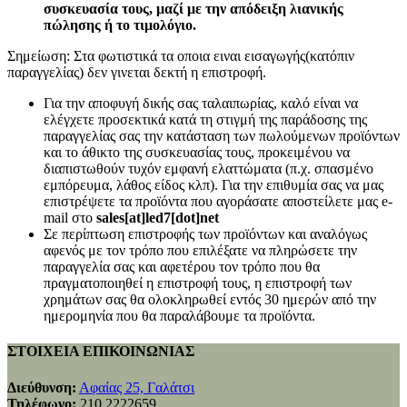
συσκευασία τους, μαζί με την απόδειξη λιανικής
πώλησης ή το τιμολόγιο.
Σημείωση: Στα φωτιστικά τα οποια ειναι εισαγωγής(κατόπιν
παραγγελίας) δεν γινεται δεκτή η επιστροφή.
Για την αποφυγή δικής σας ταλαιπωρίας, καλό είναι να
ελέγχετε προσεκτικά κατά τη στιγμή της παράδοσης της
παραγγελίας σας την κατάσταση των πωλούμενων προϊόντων
και το άθικτο της συσκευασίας τους, προκειμένου να
διαπιστωθούν τυχόν εμφανή ελαττώματα (π.χ. σπασμένο
εμπόρευμα, λάθος είδος κλπ). Για την επιθυμία σας να μας
επιστρέψετε τα προϊόντα που αγοράσατε αποστείλετε μας e-
mail στο
sales[at]led7[dot]net
Σε περίπτωση επιστροφής των προϊόντων και αναλόγως
αφενός με τον τρόπο που επιλέξατε να πληρώσετε την
παραγγελία σας και αφετέρου τον τρόπο που θα
πραγματοποιηθεί η επιστροφή τους, η επιστροφή των
χρημάτων σας θα ολοκληρωθεί εντός 30 ημερών από την
ημερομηνία που θα παραλάβουμε τα προϊόντα.
ΣΤΟΙΧΕΙΑ ΕΠΙΚΟΙΝΩΝΙΑΣ
Διεύθυνση:
Αφαίας 25, Γαλάτσι
Τηλέφωνο:
210 2222659