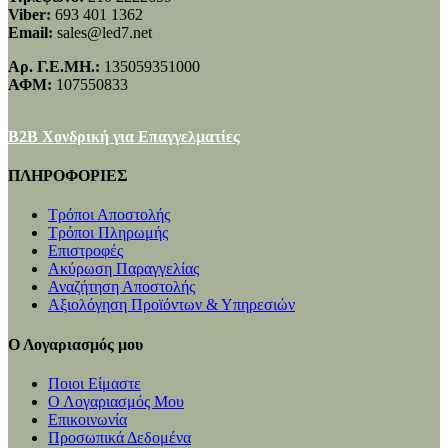
Viber:
693 401 1362
Email:
sales@led7.net
Αρ. Γ.Ε.ΜΗ.:
135059351000
ΑΦΜ:
107550833
B2B Χονδρική για Επαγγελματίες
ΠΛΗΡΟΦΟΡΙΕΣ
Τρόποι Αποστολής
Τρόποι Πληρωμής
Επιστροφές
Ακύρωση Παραγγελίας
Αναζήτηση Αποστολής
Αξιολόγηση Προϊόντων & Υπηρεσιών
Ο Λογαριασμός μου
Ποιοι Είμαστε
Ο Λογαριασμός Μου
Επικοινωνία
Προσωπικά Δεδομένα