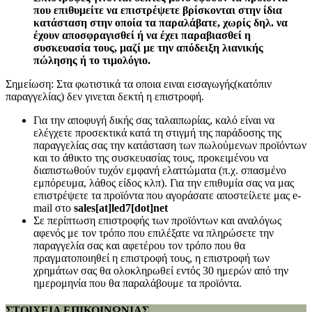
που επιθυμείτε να επιστρέψετε βρίσκονται στην ίδια
κατάσταση στην οποία τα παραλάβατε, χωρίς δηλ. να
έχουν αποσφραγισθεί ή να έχει παραβιασθεί η
συσκευασία τους, μαζί με την απόδειξη λιανικής
πώλησης ή το τιμολόγιο.
Σημείωση: Στα φωτιστικά τα οποια ειναι εισαγωγής(κατόπιν
παραγγελίας) δεν γινεται δεκτή η επιστροφή.
Για την αποφυγή δικής σας ταλαιπωρίας, καλό είναι να
ελέγχετε προσεκτικά κατά τη στιγμή της παράδοσης της
παραγγελίας σας την κατάσταση των πωλούμενων προϊόντων
και το άθικτο της συσκευασίας τους, προκειμένου να
διαπιστωθούν τυχόν εμφανή ελαττώματα (π.χ. σπασμένο
εμπόρευμα, λάθος είδος κλπ). Για την επιθυμία σας να μας
επιστρέψετε τα προϊόντα που αγοράσατε αποστείλετε μας e-
mail στο
sales[at]led7[dot]net
Σε περίπτωση επιστροφής των προϊόντων και αναλόγως
αφενός με τον τρόπο που επιλέξατε να πληρώσετε την
παραγγελία σας και αφετέρου τον τρόπο που θα
πραγματοποιηθεί η επιστροφή τους, η επιστροφή των
χρημάτων σας θα ολοκληρωθεί εντός 30 ημερών από την
ημερομηνία που θα παραλάβουμε τα προϊόντα.
ΣΤΟΙΧΕΙΑ ΕΠΙΚΟΙΝΩΝΙΑΣ