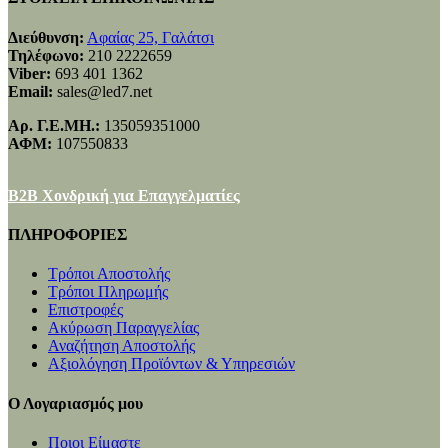
Διεύθυνση:
Αφαίας 25, Γαλάτσι
Τηλέφωνο:
210 2222659
Viber:
693 401 1362
Email:
sales@led7.net
Αρ. Γ.Ε.ΜΗ.:
135059351000
ΑΦΜ:
107550833
B2B Χονδρική για Επαγγελματίες
ΠΛΗΡΟΦΟΡΙΕΣ
Τρόποι Αποστολής
Τρόποι Πληρωμής
Επιστροφές
Ακύρωση Παραγγελίας
Αναζήτηση Αποστολής
Αξιολόγηση Προϊόντων & Υπηρεσιών
Ο Λογαριασμός μου
Ποιοι Είμαστε