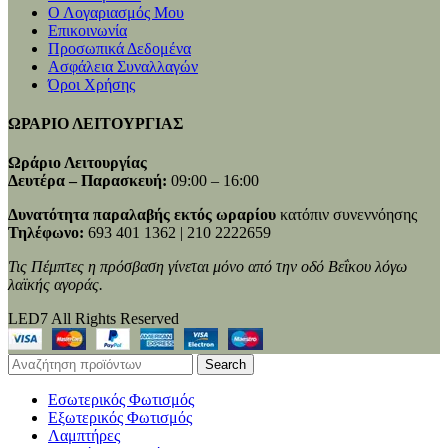
Ο Λογαριασμός Μου
Επικοινωνία
Προσωπικά Δεδομένα
Ασφάλεια Συναλλαγών
Όροι Χρήσης
ΩΡΑΡΙΟ ΛΕΙΤΟΥΡΓΙΑΣ
Ωράριο Λειτουργίας
Δευτέρα – Παρασκευή:
09:00 – 16:00
Δυνατότητα παραλαβής εκτός ωραρίου
κατόπιν συνεννόησης
Τηλέφωνο:
693 401 1362 | 210 2222659
Τις Πέμπτες η πρόσβαση γίνεται μόνο από την οδό Βεΐκου λόγω
λαϊκής αγοράς.
LED7 All Rights Reserved
Search
Εσωτερικός Φωτισμός
Εξωτερικός Φωτισμός
Λαμπτήρες