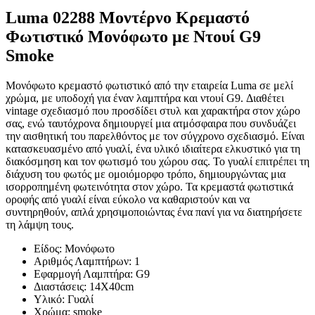
Luma 02288 Μοντέρνο Κρεμαστό
Φωτιστικό Μονόφωτο με Ντουί G9
Smoke
Μονόφωτο κρεμαστό φωτιστικό από την εταιρεία Luma σε μελί
χρώμα, με υποδοχή για έναν λαμπτήρα και ντουί G9. Διαθέτει
vintage σχεδιασμό που προσδίδει στυλ και χαρακτήρα στον χώρο
σας, ενώ ταυτόχρονα δημιουργεί μια ατμόσφαιρα που συνδυάζει
την αισθητική του παρελθόντος με τον σύγχρονο σχεδιασμό. Είναι
κατασκευασμένο από γυαλί, ένα υλικό ιδιαίτερα ελκυστικό για τη
διακόσμηση και τον φωτισμό του χώρου σας. Το γυαλί επιτρέπει τη
διάχυση του φωτός με ομοιόμορφο τρόπο, δημιουργώντας μια
ισορροπημένη φωτεινότητα στον χώρο. Τα κρεμαστά φωτιστικά
οροφής από γυαλί είναι εύκολο να καθαριστούν και να
συντηρηθούν, απλά χρησιμοποιώντας ένα πανί για να διατηρήσετε
τη λάμψη τους.
Είδος: Μονόφωτο
Αριθμός Λαμπτήρων: 1
Εφαρμογή Λαμπτήρα: G9
Διαστάσεις: 14Χ40cm
Υλικό: Γυαλί
Χρώμα: smoke