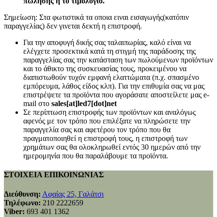
πώλησης ή το τιμολόγιο.
Σημείωση: Στα φωτιστικά τα οποια ειναι εισαγωγής(κατόπιν
παραγγελίας) δεν γινεται δεκτή η επιστροφή.
Για την αποφυγή δικής σας ταλαιπωρίας, καλό είναι να
ελέγχετε προσεκτικά κατά τη στιγμή της παράδοσης της
παραγγελίας σας την κατάσταση των πωλούμενων προϊόντων
και το άθικτο της συσκευασίας τους, προκειμένου να
διαπιστωθούν τυχόν εμφανή ελαττώματα (π.χ. σπασμένο
εμπόρευμα, λάθος είδος κλπ). Για την επιθυμία σας να μας
επιστρέψετε τα προϊόντα που αγοράσατε αποστείλετε μας e-
mail στο
sales[at]led7[dot]net
Σε περίπτωση επιστροφής των προϊόντων και αναλόγως
αφενός με τον τρόπο που επιλέξατε να πληρώσετε την
παραγγελία σας και αφετέρου τον τρόπο που θα
πραγματοποιηθεί η επιστροφή τους, η επιστροφή των
χρημάτων σας θα ολοκληρωθεί εντός 30 ημερών από την
ημερομηνία που θα παραλάβουμε τα προϊόντα.
ΣΤΟΙΧΕΙΑ ΕΠΙΚΟΙΝΩΝΙΑΣ
Διεύθυνση:
Αφαίας 25, Γαλάτσι
Τηλέφωνο:
210 2222659
Viber:
693 401 1362