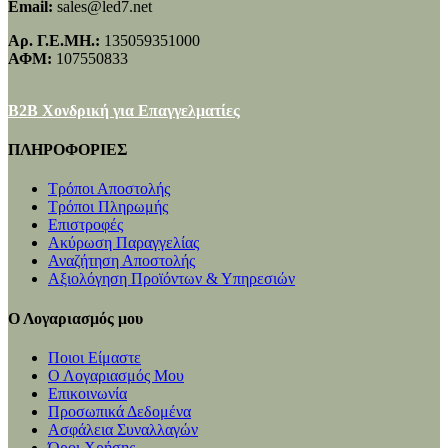
Email:
sales@led7.net
Αρ. Γ.Ε.ΜΗ.:
135059351000
ΑΦΜ:
107550833
B2B Χονδρική για Επαγγελματίες
ΠΛΗΡΟΦΟΡΙΕΣ
Τρόποι Αποστολής
Τρόποι Πληρωμής
Επιστροφές
Ακύρωση Παραγγελίας
Αναζήτηση Αποστολής
Αξιολόγηση Προϊόντων & Υπηρεσιών
Ο Λογαριασμός μου
Ποιοι Είμαστε
Ο Λογαριασμός Μου
Επικοινωνία
Προσωπικά Δεδομένα
Ασφάλεια Συναλλαγών
Όροι Χρήσης