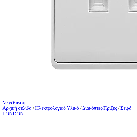
Μεγέθυνση
Αρχική σελίδα
/
Ηλεκτρολογικό Υλικό
/
Διακόπτες/Πρίζες
/
Σειρά
LONDON