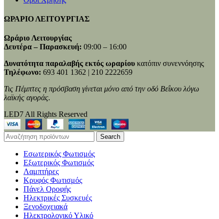
ΩΡΑΡΙΟ ΛΕΙΤΟΥΡΓΙΑΣ
Ωράριο Λειτουργίας
Δευτέρα – Παρασκευή:
09:00 – 16:00
Δυνατότητα παραλαβής εκτός ωραρίου
κατόπιν συνεννόησης
Τηλέφωνο:
693 401 1362 | 210 2222659
Τις Πέμπτες η πρόσβαση γίνεται μόνο από την οδό Βεΐκου λόγω
λαϊκής αγοράς.
LED7 All Rights Reserved
Search
Εσωτερικός Φωτισμός
Εξωτερικός Φωτισμός
Λαμπτήρες
Κρυφός Φωτισμός
Πάνελ Οροφής
Ηλεκτρικές Συσκευές
Ξενοδοχειακά
Ηλεκτρολογικό Υλικό