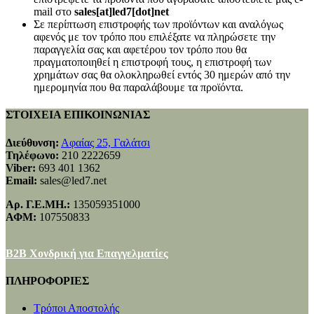
mail στο
sales[at]led7[dot]net
Σε περίπτωση επιστροφής των προϊόντων και αναλόγως
αφενός με τον τρόπο που επιλέξατε να πληρώσετε την
παραγγελία σας και αφετέρου τον τρόπο που θα
πραγματοποιηθεί η επιστροφή τους, η επιστροφή των
χρημάτων σας θα ολοκληρωθεί εντός 30 ημερών από την
ημερομηνία που θα παραλάβουμε τα προϊόντα.
ΣΤΟΙΧΕΙΑ ΕΠΙΚΟΙΝΩΝΙΑΣ
Διεύθυνση:
Αφαίας 25, Γαλάτσι
Τηλέφωνο:
210 2222659
Viber:
693 401 1362
Email:
sales@led7.net
Αρ. Γ.Ε.ΜΗ.:
135059351000
ΑΦΜ:
107550833
B2B Χονδρική για Επαγγελματίες
ΠΛΗΡΟΦΟΡΙΕΣ
Τρόποι Αποστολής