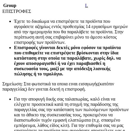
Group
L
ΕΠΙΣΤΡΟΦΕΣ
Έχετε το δικαίωμα να επιστρέψετε τα προϊόντα που
αγοράσετε αζημίως εντός προθεσμίας 14 εργασίμων ημερών
από την ημερομηνία που θα παραλάβετε τα προϊόντα. Στην
περίπτωση αυτή σας επιβαρύνει μόνο το άμεσο κόστος
επιστροφής των προϊόντων.
Επιστροφές γίνονται δεκτές μόνο εφόσον τα προϊόντα
που επιθυμείτε να επιστρέψετε βρίσκονται στην ίδια
κατάσταση στην οποία τα παραλάβατε, χωρίς δηλ. να
έχουν αποσφραγισθεί ή να έχει παραβιασθεί η
συσκευασία τους, μαζί με την απόδειξη λιανικής
πώλησης ή το τιμολόγιο.
Σημείωση: Στα φωτιστικά τα οποια ειναι εισαγωγής(κατόπιν
παραγγελίας) δεν γινεται δεκτή η επιστροφή.
Για την αποφυγή δικής σας ταλαιπωρίας, καλό είναι να
ελέγχετε προσεκτικά κατά τη στιγμή της παράδοσης της
παραγγελίας σας την κατάσταση των πωλούμενων προϊόντων
και το άθικτο της συσκευασίας τους, προκειμένου να
διαπιστωθούν τυχόν εμφανή ελαττώματα (π.χ. σπασμένο
εμπόρευμα, λάθος είδος κλπ). Για την επιθυμία σας να μας
επιστρέψετε τα προϊόντα που αγοράσατε αποστείλετε μας e-