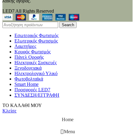
λαϊκής αγοράς.
LED7 All Rights Reserved
Search
Εσωτερικός Φωτισμός
Εξωτερικός Φωτισμός
Λαμπτήρες
Κρυφός Φωτισμός
Πάνελ Οροφής
Ηλεκτρικές Συσκευές
Ξενοδοχειακά
Ηλεκτρολογικό Υλικό
Φωτοβολταϊκά
Smart Home
Προσφορές LED7
ΣΥΝΔΕΣΗ/ΕΓΓΡΑΦΗ
ΤΟ ΚΑΛΑΘΙ ΜΟΥ
Κλείσε
Home
Menu