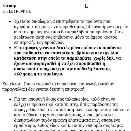
Group
L
ΕΠΙΣΤΡΟΦΕΣ
Έχετε το δικαίωμα να επιστρέψετε τα προϊόντα που
αγοράσετε αζημίως εντός προθεσμίας 14 εργασίμων ημερών
από την ημερομηνία που θα παραλάβετε τα προϊόντα. Στην
περίπτωση αυτή σας επιβαρύνει μόνο το άμεσο κόστος
επιστροφής των προϊόντων.
Επιστροφές γίνονται δεκτές μόνο εφόσον τα προϊόντα
που επιθυμείτε να επιστρέψετε βρίσκονται στην ίδια
κατάσταση στην οποία τα παραλάβατε, χωρίς δηλ. να
έχουν αποσφραγισθεί ή να έχει παραβιασθεί η
συσκευασία τους, μαζί με την απόδειξη λιανικής
πώλησης ή το τιμολόγιο.
Σημείωση: Στα φωτιστικά τα οποια ειναι εισαγωγής(κατόπιν
παραγγελίας) δεν γινεται δεκτή η επιστροφή.
Για την αποφυγή δικής σας ταλαιπωρίας, καλό είναι να
ελέγχετε προσεκτικά κατά τη στιγμή της παράδοσης της
παραγγελίας σας την κατάσταση των πωλούμενων προϊόντων
και το άθικτο της συσκευασίας τους, προκειμένου να
διαπιστωθούν τυχόν εμφανή ελαττώματα (π.χ. σπασμένο
εμπόρευμα, λάθος είδος κλπ). Για την επιθυμία σας να μας
επιστρέψετε τα προϊόντα που αγοράσατε αποστείλετε μας e-