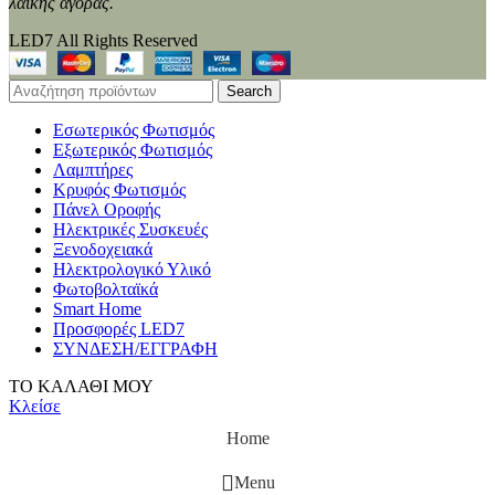
λαϊκής αγοράς.
LED7 All Rights Reserved
Search
Εσωτερικός Φωτισμός
Εξωτερικός Φωτισμός
Λαμπτήρες
Κρυφός Φωτισμός
Πάνελ Οροφής
Ηλεκτρικές Συσκευές
Ξενοδοχειακά
Ηλεκτρολογικό Υλικό
Φωτοβολταϊκά
Smart Home
Προσφορές LED7
ΣΥΝΔΕΣΗ/ΕΓΓΡΑΦΗ
ΤΟ ΚΑΛΑΘΙ ΜΟΥ
Κλείσε
Home
Menu