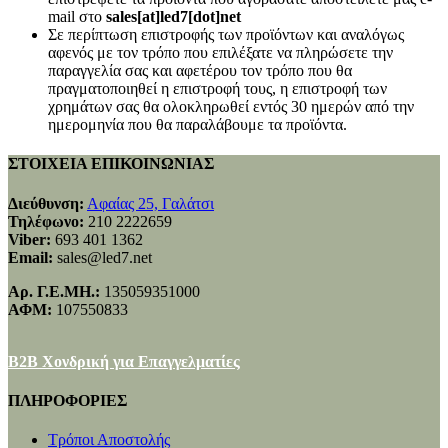
mail στο
sales[at]led7[dot]net
Σε περίπτωση επιστροφής των προϊόντων και αναλόγως
αφενός με τον τρόπο που επιλέξατε να πληρώσετε την
παραγγελία σας και αφετέρου τον τρόπο που θα
πραγματοποιηθεί η επιστροφή τους, η επιστροφή των
χρημάτων σας θα ολοκληρωθεί εντός 30 ημερών από την
ημερομηνία που θα παραλάβουμε τα προϊόντα.
ΣΤΟΙΧΕΙΑ ΕΠΙΚΟΙΝΩΝΙΑΣ
Διεύθυνση:
Αφαίας 25, Γαλάτσι
Τηλέφωνο:
210 2222659
Viber:
693 401 1362
Email:
sales@led7.net
Αρ. Γ.Ε.ΜΗ.:
135059351000
ΑΦΜ:
107550833
B2B Χονδρική για Επαγγελματίες
ΠΛΗΡΟΦΟΡΙΕΣ
Τρόποι Αποστολής