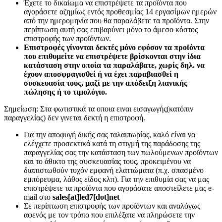
Έχετε το δικαίωμα να επιστρέψετε τα προϊόντα που
αγοράσετε αζημίως εντός προθεσμίας 14 εργασίμων ημερών
από την ημερομηνία που θα παραλάβετε τα προϊόντα. Στην
περίπτωση αυτή σας επιβαρύνει μόνο το άμεσο κόστος
επιστροφής των προϊόντων.
Επιστροφές γίνονται δεκτές μόνο εφόσον τα προϊόντα
που επιθυμείτε να επιστρέψετε βρίσκονται στην ίδια
κατάσταση στην οποία τα παραλάβατε, χωρίς δηλ. να
έχουν αποσφραγισθεί ή να έχει παραβιασθεί η
συσκευασία τους, μαζί με την απόδειξη λιανικής
πώλησης ή το τιμολόγιο.
Σημείωση: Στα φωτιστικά τα οποια ειναι εισαγωγής(κατόπιν
παραγγελίας) δεν γινεται δεκτή η επιστροφή.
Για την αποφυγή δικής σας ταλαιπωρίας, καλό είναι να
ελέγχετε προσεκτικά κατά τη στιγμή της παράδοσης της
παραγγελίας σας την κατάσταση των πωλούμενων προϊόντων
και το άθικτο της συσκευασίας τους, προκειμένου να
διαπιστωθούν τυχόν εμφανή ελαττώματα (π.χ. σπασμένο
εμπόρευμα, λάθος είδος κλπ). Για την επιθυμία σας να μας
επιστρέψετε τα προϊόντα που αγοράσατε αποστείλετε μας e-
mail στο
sales[at]led7[dot]net
Σε περίπτωση επιστροφής των προϊόντων και αναλόγως
αφενός με τον τρόπο που επιλέξατε να πληρώσετε την