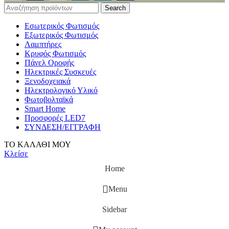
Search
Εσωτερικός Φωτισμός
Εξωτερικός Φωτισμός
Λαμπτήρες
Κρυφός Φωτισμός
Πάνελ Οροφής
Ηλεκτρικές Συσκευές
Ξενοδοχειακά
Ηλεκτρολογικό Υλικό
Φωτοβολταϊκά
Smart Home
Προσφορές LED7
ΣΥΝΔΕΣΗ/ΕΓΓΡΑΦΗ
ΤΟ ΚΑΛΑΘΙ ΜΟΥ
Κλείσε
Home
Menu
Sidebar