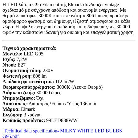
Η LED λάμπα G95 Filament της Elmark συνδυάζει vintage
σχεδιασμό με σύγχρονη απόδοση και οικονομία ενέργειας. Με
θερμό λευκό φως 3000K και φωτεινότητα 806 lumen, προσφέρει
ομοιόμορφο φωτισμό και δημιουργεί ζεστή ατμόσφαιρα σε κάθε
χώρο. Η υψηλή ενεργειακή απόδοση και η διάρκεια ζωής 30.000
ωρών την καθιστούν ιδανική για οικιακή και επαγγελματική χρήση.
Τεχνικά χαρακτηριστικά:
Μοντέλο:
LED G95
Ισχύς:
7,2W
Ντουί:
E27
Ονομαστική τάση:
230V
Φωτεινή ροή:
806 lm
Απόδοση φωτεινότητας:
112 lm/W
Θερμοκρασία χρώματος:
3000K (Λευκό Θερμό)
Διάρκεια ζωής:
30.000 ώρες
Ντιμαριζόμενο:
Όχι
Διαστάσεις:
Διάμετρος 95 mm / Ύψος 136 mm
Μάρκα:
Elmark
Εγγύηση:
3 χρόνια
Κωδικός προϊόντος:
99LED838WW
Technical data specification- MILKY WHITE LED BULBS
G95.pdf