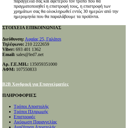
παραγγελία σας και αφετέρου τον τρόπο που θα
πραγματοποιηθεί η επιστροφή τους, η επιστροφή των
χρημάτων σας θα ολοκληρωθεί εντός 30 ημερών από την
ημερομηνία που θα παραλάβουμε τα προϊόντα.
ΣΤΟΙΧΕΙΑ ΕΠΙΚΟΙΝΩΝΙΑΣ
Διεύθυνση:
Αφαίας 25, Γαλάτσι
Τηλέφωνο:
210 2222659
Viber:
693 401 1362
Email:
sales@led7.net
Αρ. Γ.Ε.ΜΗ.:
135059351000
ΑΦΜ:
107550833
B2B Χονδρική για Επαγγελματίες
ΠΛΗΡΟΦΟΡΙΕΣ
Τρόποι Αποστολής
Τρόποι Πληρωμής
Επιστροφές
Ακύρωση Παραγγελίας
Αναζήτηση Αποστολής