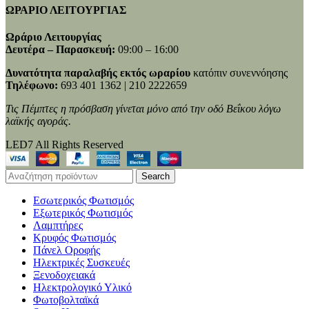
ΩΡΑΡΙΟ ΛΕΙΤΟΥΡΓΙΑΣ
Ωράριο Λειτουργίας
Δευτέρα – Παρασκευή:
09:00 – 16:00
Δυνατότητα παραλαβής εκτός ωραρίου
κατόπιν συνεννόησης
Τηλέφωνο:
693 401 1362 | 210 2222659
Τις Πέμπτες η πρόσβαση γίνεται μόνο από την οδό Βεΐκου λόγω
λαϊκής αγοράς.
LED7 All Rights Reserved
Search
Εσωτερικός Φωτισμός
Εξωτερικός Φωτισμός
Λαμπτήρες
Κρυφός Φωτισμός
Πάνελ Οροφής
Ηλεκτρικές Συσκευές
Ξενοδοχειακά
Ηλεκτρολογικό Υλικό
Φωτοβολταϊκά