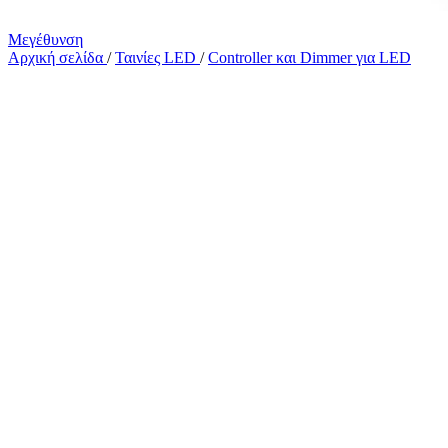
Μεγέθυνση
Αρχική σελίδα
/
Ταινίες LED
/
Controller και Dimmer για LED