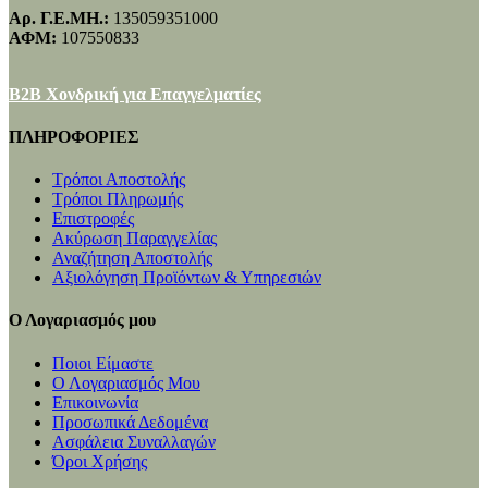
Αρ. Γ.Ε.ΜΗ.:
135059351000
ΑΦΜ:
107550833
B2B Χονδρική για Επαγγελματίες
ΠΛΗΡΟΦΟΡΙΕΣ
Τρόποι Αποστολής
Τρόποι Πληρωμής
Επιστροφές
Ακύρωση Παραγγελίας
Αναζήτηση Αποστολής
Αξιολόγηση Προϊόντων & Υπηρεσιών
Ο Λογαριασμός μου
Ποιοι Είμαστε
Ο Λογαριασμός Μου
Επικοινωνία
Προσωπικά Δεδομένα
Ασφάλεια Συναλλαγών
Όροι Χρήσης