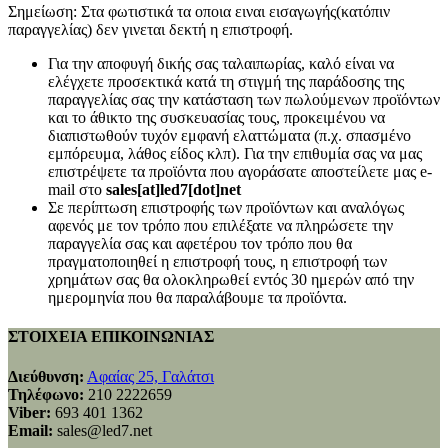
Σημείωση: Στα φωτιστικά τα οποια ειναι εισαγωγής(κατόπιν
παραγγελίας) δεν γινεται δεκτή η επιστροφή.
Για την αποφυγή δικής σας ταλαιπωρίας, καλό είναι να
ελέγχετε προσεκτικά κατά τη στιγμή της παράδοσης της
παραγγελίας σας την κατάσταση των πωλούμενων προϊόντων
και το άθικτο της συσκευασίας τους, προκειμένου να
διαπιστωθούν τυχόν εμφανή ελαττώματα (π.χ. σπασμένο
εμπόρευμα, λάθος είδος κλπ). Για την επιθυμία σας να μας
επιστρέψετε τα προϊόντα που αγοράσατε αποστείλετε μας e-
mail στο
sales[at]led7[dot]net
Σε περίπτωση επιστροφής των προϊόντων και αναλόγως
αφενός με τον τρόπο που επιλέξατε να πληρώσετε την
παραγγελία σας και αφετέρου τον τρόπο που θα
πραγματοποιηθεί η επιστροφή τους, η επιστροφή των
χρημάτων σας θα ολοκληρωθεί εντός 30 ημερών από την
ημερομηνία που θα παραλάβουμε τα προϊόντα.
ΣΤΟΙΧΕΙΑ ΕΠΙΚΟΙΝΩΝΙΑΣ
Διεύθυνση:
Αφαίας 25, Γαλάτσι
Τηλέφωνο:
210 2222659
Viber:
693 401 1362
Email:
sales@led7.net