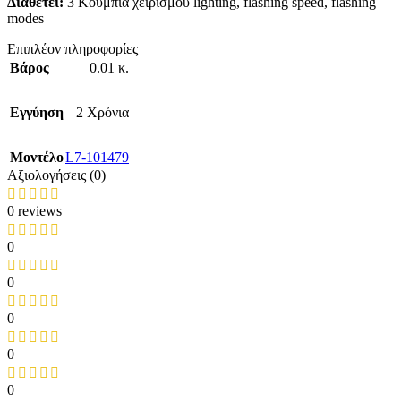
Διαθέτει:
3 Κουμπιά χειρισμού lighting, flashing speed, flashing
modes
Επιπλέον πληροφορίες
Βάρος
0.01 κ.
Εγγύηση
2 Χρόνια
Mοντέλο
L7-101479
Αξιολογήσεις (0)
0 reviews
0
0
0
0
0