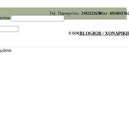
Τηλ. Παραγγελίες:
2102222659
Viber:
693401136
τείται
0.00
€
BLOG
B2B | ΧΟΝΔΡΙΚ
υμάσαι