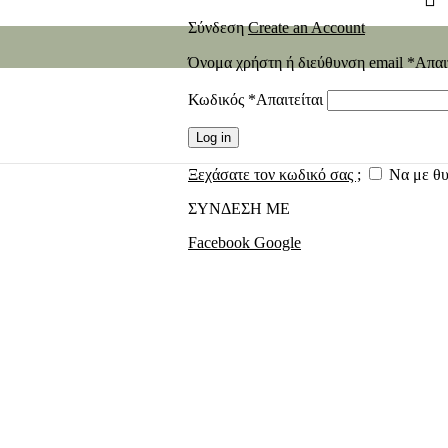
Σύνδεση
Create an Account
Όνομα χρήστη ή διεύθυνση email
*
Απαι
Κωδικός
*
Απαιτείται
Log in
Ξεχάσατε τον κωδικό σας ;
Να με θ
ΣΥΝΔΕΣΗ ΜΕ
Facebook
Google