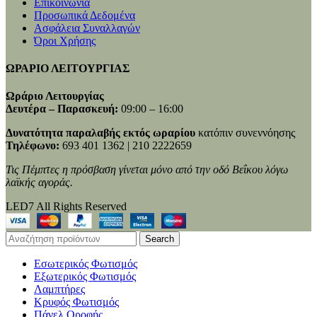
Επικοινωνία
Προσωπικά Δεδομένα
Ασφάλεια Συναλλαγών
Όροι Χρήσης
ΩΡΑΡΙΟ ΛΕΙΤΟΥΡΓΙΑΣ
Ωράριο Λειτουργίας
Δευτέρα – Παρασκευή:
09:00 – 16:00
Δυνατότητα παραλαβής εκτός ωραρίου
κατόπιν συνεννόησης
Τηλέφωνο:
693 401 1362 | 210 2222659
Τις Πέμπτες η πρόσβαση γίνεται μόνο από την οδό Βεΐκου λόγω
λαϊκής αγοράς.
LED7 All Rights Reserved
Search
Εσωτερικός Φωτισμός
Εξωτερικός Φωτισμός
Λαμπτήρες
Κρυφός Φωτισμός
Πάνελ Οροφής