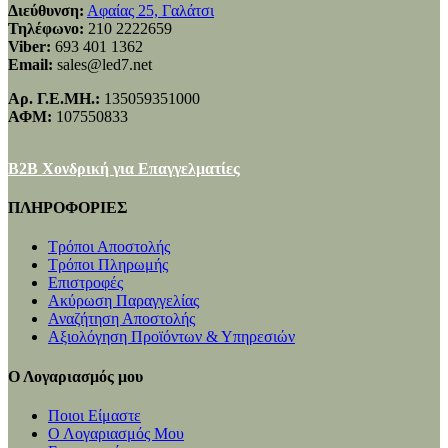
Διεύθυνση:
Αφαίας 25, Γαλάτσι
Τηλέφωνο:
210 2222659
Viber:
693 401 1362
Email:
sales@led7.net
Αρ. Γ.Ε.ΜΗ.:
135059351000
ΑΦΜ:
107550833
B2B Χονδρική για Επαγγελματίες
ΠΛΗΡΟΦΟΡΙΕΣ
Τρόποι Αποστολής
Τρόποι Πληρωμής
Επιστροφές
Ακύρωση Παραγγελίας
Αναζήτηση Αποστολής
Αξιολόγηση Προϊόντων & Υπηρεσιών
Ο Λογαριασμός μου
Ποιοι Είμαστε
Ο Λογαριασμός Μου