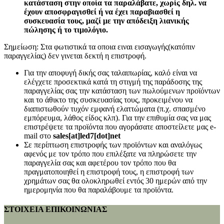
κατάσταση στην οποία τα παραλάβατε, χωρίς δηλ. να
έχουν αποσφραγισθεί ή να έχει παραβιασθεί η
συσκευασία τους, μαζί με την απόδειξη λιανικής
πώλησης ή το τιμολόγιο.
Σημείωση: Στα φωτιστικά τα οποια ειναι εισαγωγής(κατόπιν
παραγγελίας) δεν γινεται δεκτή η επιστροφή.
Για την αποφυγή δικής σας ταλαιπωρίας, καλό είναι να
ελέγχετε προσεκτικά κατά τη στιγμή της παράδοσης της
παραγγελίας σας την κατάσταση των πωλούμενων προϊόντων
και το άθικτο της συσκευασίας τους, προκειμένου να
διαπιστωθούν τυχόν εμφανή ελαττώματα (π.χ. σπασμένο
εμπόρευμα, λάθος είδος κλπ). Για την επιθυμία σας να μας
επιστρέψετε τα προϊόντα που αγοράσατε αποστείλετε μας e-
mail στο
sales[at]led7[dot]net
Σε περίπτωση επιστροφής των προϊόντων και αναλόγως
αφενός με τον τρόπο που επιλέξατε να πληρώσετε την
παραγγελία σας και αφετέρου τον τρόπο που θα
πραγματοποιηθεί η επιστροφή τους, η επιστροφή των
χρημάτων σας θα ολοκληρωθεί εντός 30 ημερών από την
ημερομηνία που θα παραλάβουμε τα προϊόντα.
ΣΤΟΙΧΕΙΑ ΕΠΙΚΟΙΝΩΝΙΑΣ