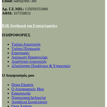
Email:
sales@led7.net
Αρ. Γ.Ε.ΜΗ.:
135059351000
ΑΦΜ:
107550833
B2B Χονδρική για Επαγγελματίες
ΠΛΗΡΟΦΟΡΙΕΣ
Τρόποι Αποστολής
Τρόποι Πληρωμής
Επιστροφές
Ακύρωση Παραγγελίας
Αναζήτηση Αποστολής
Αξιολόγηση Προϊόντων & Υπηρεσιών
Ο Λογαριασμός μου
Ποιοι Είμαστε
Ο Λογαριασμός Μου
Επικοινωνία
Προσωπικά Δεδομένα
Ασφάλεια Συναλλαγών
Όροι Χρήσης