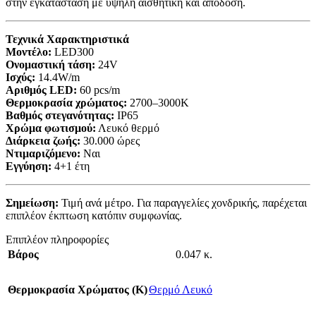
στην εγκατάσταση με υψηλή αισθητική και απόδοση.
Τεχνικά Χαρακτηριστικά
Μοντέλο:
LED300
Ονομαστική τάση:
24V
Ισχύς:
14.4W/m
Αριθμός LED:
60 pcs/m
Θερμοκρασία χρώματος:
2700–3000K
Βαθμός στεγανότητας:
IP65
Χρώμα φωτισμού:
Λευκό θερμό
Διάρκεια ζωής:
30.000 ώρες
Ντιμαριζόμενο:
Ναι
Εγγύηση:
4+1 έτη
Σημείωση:
Τιμή ανά μέτρο. Για παραγγελίες χονδρικής, παρέχεται
επιπλέον έκπτωση κατόπιν συμφωνίας.
Επιπλέον πληροφορίες
Βάρος
0.047 κ.
Θερμοκρασία Χρώματος (Κ)
Θερμό Λευκό