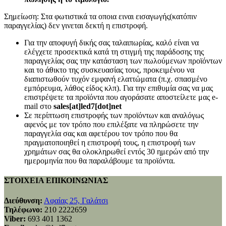
Σημείωση: Στα φωτιστικά τα οποια ειναι εισαγωγής(κατόπιν
παραγγελίας) δεν γινεται δεκτή η επιστροφή.
Για την αποφυγή δικής σας ταλαιπωρίας, καλό είναι να
ελέγχετε προσεκτικά κατά τη στιγμή της παράδοσης της
παραγγελίας σας την κατάσταση των πωλούμενων προϊόντων
και το άθικτο της συσκευασίας τους, προκειμένου να
διαπιστωθούν τυχόν εμφανή ελαττώματα (π.χ. σπασμένο
εμπόρευμα, λάθος είδος κλπ). Για την επιθυμία σας να μας
επιστρέψετε τα προϊόντα που αγοράσατε αποστείλετε μας e-
mail στο
sales[at]led7[dot]net
Σε περίπτωση επιστροφής των προϊόντων και αναλόγως
αφενός με τον τρόπο που επιλέξατε να πληρώσετε την
παραγγελία σας και αφετέρου τον τρόπο που θα
πραγματοποιηθεί η επιστροφή τους, η επιστροφή των
χρημάτων σας θα ολοκληρωθεί εντός 30 ημερών από την
ημερομηνία που θα παραλάβουμε τα προϊόντα.
ΣΤΟΙΧΕΙΑ ΕΠΙΚΟΙΝΩΝΙΑΣ
Διεύθυνση:
Αφαίας 25, Γαλάτσι
Τηλέφωνο:
210 2222659
Viber:
693 401 1362