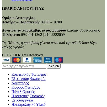
ΩΡΑΡΙΟ ΛΕΙΤΟΥΡΓΙΑΣ
Ωράριο Λειτουργίας
Δευτέρα – Παρασκευή:
09:00 – 16:00
Δυνατότητα παραλαβής εκτός ωραρίου
κατόπιν συνεννόησης
Τηλέφωνο:
693 401 1362 | 210 2222659
Τις Πέμπτες η πρόσβαση γίνεται μόνο από την οδό Βεΐκου λόγω
λαϊκής αγοράς.
LED7 All Rights Reserved
Search
Εσωτερικός Φωτισμός
Εξωτερικός Φωτισμός
Λαμπτήρες
Κρυφός Φωτισμός
Πάνελ Οροφής
Ηλεκτρικές Συσκευές
Ξενοδοχειακά
Ηλεκτρολογικό Υλικό