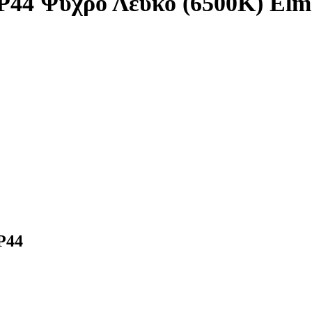
P44 Ψυχρό Λευκό (6500K) Elm
P44