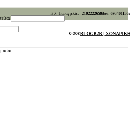
Τηλ. Παραγγελίες:
2102222659
Viber:
693401136
τείται
0.00
€
BLOG
B2B | ΧΟΝΔΡΙΚ
υμάσαι