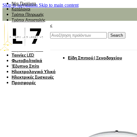
Νέα Προϊόντα
Skip to navigation
Skip to main content
Κατάλογοι
Τρόποι Πληρωμής
Τρόποι Αποστολής
Αναζήτηση Αποστολής
Αξιολόγηση
Φωτιστικά
Search
Φωτιστικά Κήπου
Πάνελ Οροφής
Λαμπτήρες LED
Ταινίες LED
Είδη Σπιτιού | Ξενοδοχείου
Φωτοβολταϊκά
Έξυπνο Σπίτι
Ηλεκτρολογικό Υλικό
Ηλεκτρικές Συσκευές
Προσφορές