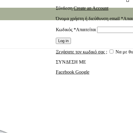
Σύνδεση
Create an Account
Όνομα χρήστη ή διεύθυνση email
*
Απαι
Κωδικός
*
Απαιτείται
Log in
Ξεχάσατε τον κωδικό σας ;
Να με θ
ΣΥΝΔΕΣΗ ΜΕ
Facebook
Google