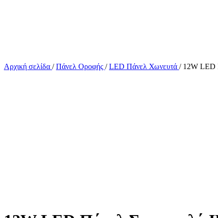
Αρχική σελίδα
/
Πάνελ Οροφής
/
LED Πάνελ Χωνευτά
/
12W LED Π