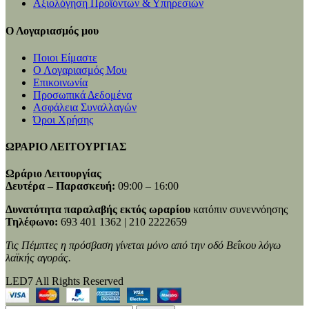
Αξιολόγηση Προϊόντων & Υπηρεσιών
Ο Λογαριασμός μου
Ποιοι Είμαστε
Ο Λογαριασμός Μου
Επικοινωνία
Προσωπικά Δεδομένα
Ασφάλεια Συναλλαγών
Όροι Χρήσης
ΩΡΑΡΙΟ ΛΕΙΤΟΥΡΓΙΑΣ
Ωράριο Λειτουργίας
Δευτέρα – Παρασκευή:
09:00 – 16:00
Δυνατότητα παραλαβής εκτός ωραρίου
κατόπιν συνεννόησης
Τηλέφωνο:
693 401 1362 | 210 2222659
Τις Πέμπτες η πρόσβαση γίνεται μόνο από την οδό Βεΐκου λόγω
λαϊκής αγοράς.
LED7 All Rights Reserved