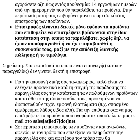
αγοράσετε αζημίως εντός προθεσμίας 14 εργασίμων ημερών
από την ημερομηνία που θα παραλάβετε τα προϊόντα. Στην
περίπτωση αυτή σας επιβαρύνει μόνο το άμεσο κόστος
επιστροφής των προϊόντων.
Επιστροφές γίνονται δεκτές μόνο εφόσον τα προϊόντα
που επιθυμείτε να επιστρέψετε βρίσκονται στην ίδια
κατάσταση στην οποία τα παραλάβατε, χωρίς δηλ. να
έχουν αποσφραγισθεί ή να έχει παραβιασθεί η
συσκευασία τους, μαζί με την απόδειξη λιανικής
πώλησης ή το τιμολόγιο.
Σημείωση: Στα φωτιστικά τα οποια ειναι εισαγωγής(κατόπιν
παραγγελίας) δεν γινεται δεκτή η επιστροφή.
Για την αποφυγή δικής σας ταλαιπωρίας, καλό είναι να
ελέγχετε προσεκτικά κατά τη στιγμή της παράδοσης της
παραγγελίας σας την κατάσταση των πωλούμενων προϊόντων
και το άθικτο της συσκευασίας τους, προκειμένου να
διαπιστωθούν τυχόν εμφανή ελαττώματα (π.χ. σπασμένο
εμπόρευμα, λάθος είδος κλπ). Για την επιθυμία σας να μας
επιστρέψετε τα προϊόντα που αγοράσατε αποστείλετε μας e-
mail στο
sales[at]led7[dot]net
Σε περίπτωση επιστροφής των προϊόντων και αναλόγως
αφενός με τον τρόπο που επιλέξατε να πληρώσετε την
παραγγελία σας και αφετέρου τον τρόπο που θα