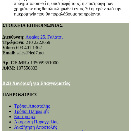
πραγματοποιηθεί η επιστροφή τους, η επιστροφή των
χρημάτων σας θα ολοκληρωθεί εντός 30 ημερών από την
ημερομηνία που θα παραλάβουμε τα προϊόντα.
ΣΤΟΙΧΕΙΑ ΕΠΙΚΟΙΝΩΝΙΑΣ
Διεύθυνση:
Αφαίας 25, Γαλάτσι
Τηλέφωνο:
210 2222659
Viber:
693 401 1362
Email:
sales@led7.net
Αρ. Γ.Ε.ΜΗ.:
135059351000
ΑΦΜ:
107550833
B2B Χονδρική για Επαγγελματίες
ΠΛΗΡΟΦΟΡΙΕΣ
Τρόποι Αποστολής
Τρόποι Πληρωμής
Επιστροφές
Ακύρωση Παραγγελίας
Αναζήτηση Αποστολής