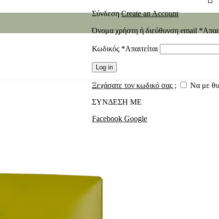
Σύνδεση
Create an Account
Όνομα χρήστη ή διεύθυνση email
*
Απαι
Κωδικός
*
Απαιτείται
Log in
Ξεχάσατε τον κωδικό σας ;
Να με θ
ΣΥΝΔΕΣΗ ΜΕ
Facebook
Google