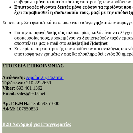
επιβαρύνει μόνο το άμεσο κόστος επιστροφής των προϊόντων.
Επιστροφές γίνονται δεκτές μόνο εφόσον τα προϊόντα που 
έχει παραβιασθεί η συσκευασία τους, μαζί με την απόδειξ
Σημείωση: Στα φωτιστικά τα οποια ειναι εισαγωγής(κατόπιν παραγγελ
Για την αποφυγή δικής σας ταλαιπωρίας, καλό είναι να ελέγχ
συσκευασίας τους, προκειμένου να διαπιστωθούν τυχόν εμφανή
αποστείλετε μας e-mail στο
sales[at]led7[dot]net
Σε περίπτωση επιστροφής των προϊόντων και αναλόγως αφενός
επιστροφή των χρημάτων σας θα ολοκληρωθεί εντός 30 ημερώ
ΣΤΟΙΧΕΙΑ ΕΠΙΚΟΙΝΩΝΙΑΣ
Διεύθυνση:
Αφαίας 25, Γαλάτσι
Τηλέφωνο:
210 2222659
Viber:
693 401 1362
Email:
sales@led7.net
Αρ. Γ.Ε.ΜΗ.:
135059351000
ΑΦΜ:
107550833
B2B Χονδρική για Επαγγελματίες