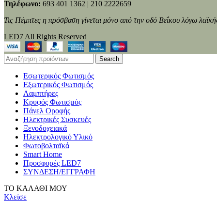
Τηλέφωνο:
693 401 1362 | 210 2222659
Τις Πέμπτες η πρόσβαση γίνεται μόνο από την οδό Βεΐκου λόγω λαϊκή
LED7 All Rights Reserved
Search
Εσωτερικός Φωτισμός
Εξωτερικός Φωτισμός
Λαμπτήρες
Κρυφός Φωτισμός
Πάνελ Οροφής
Ηλεκτρικές Συσκευές
Ξενοδοχειακά
Ηλεκτρολογικό Υλικό
Φωτοβολταϊκά
Smart Home
Προσφορές LED7
ΣΥΝΔΕΣΗ/ΕΓΓΡΑΦΗ
ΤΟ ΚΑΛΑΘΙ ΜΟΥ
Κλείσε