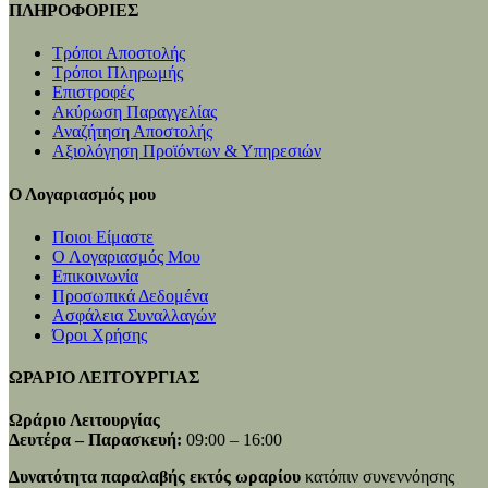
ΠΛΗΡΟΦΟΡΙΕΣ
Τρόποι Αποστολής
Τρόποι Πληρωμής
Επιστροφές
Ακύρωση Παραγγελίας
Αναζήτηση Αποστολής
Αξιολόγηση Προϊόντων & Υπηρεσιών
Ο Λογαριασμός μου
Ποιοι Είμαστε
Ο Λογαριασμός Μου
Επικοινωνία
Προσωπικά Δεδομένα
Ασφάλεια Συναλλαγών
Όροι Χρήσης
ΩΡΑΡΙΟ ΛΕΙΤΟΥΡΓΙΑΣ
Ωράριο Λειτουργίας
Δευτέρα – Παρασκευή:
09:00 – 16:00
Δυνατότητα παραλαβής εκτός ωραρίου
κατόπιν συνεννόησης