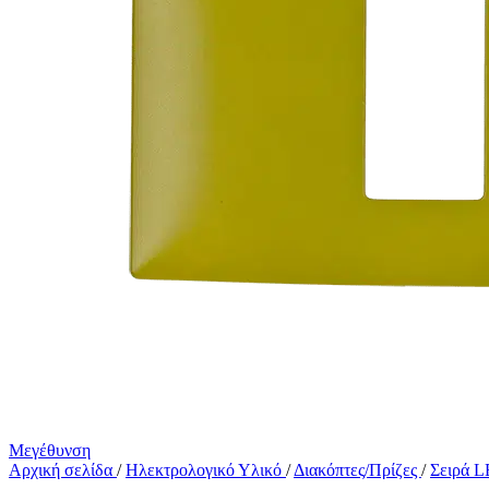
Μεγέθυνση
Αρχική σελίδα
/
Ηλεκτρολογικό Υλικό
/
Διακόπτες/Πρίζες
/
Σειρά 