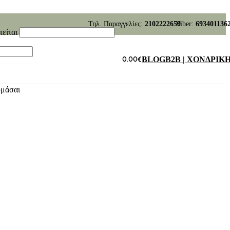
Τηλ. Παραγγελίες:
2102222659
Viber:
693401136
τείται
0.00
€
BLOG
B2B | ΧΟΝΔΡΙΚ
υμάσαι