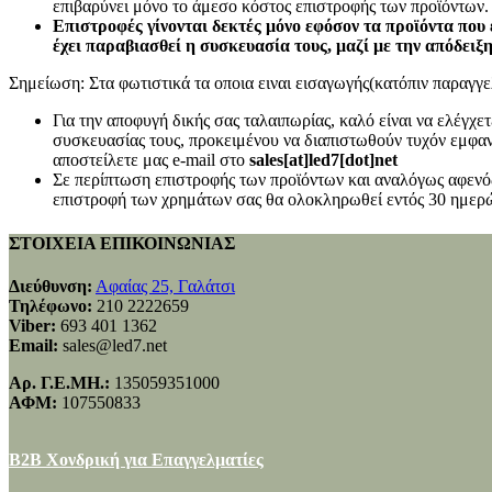
επιβαρύνει μόνο το άμεσο κόστος επιστροφής των προϊόντων.
Επιστροφές γίνονται δεκτές μόνο εφόσον τα προϊόντα που 
έχει παραβιασθεί η συσκευασία τους, μαζί με την απόδειξ
Σημείωση: Στα φωτιστικά τα οποια ειναι εισαγωγής(κατόπιν παραγγελ
Για την αποφυγή δικής σας ταλαιπωρίας, καλό είναι να ελέγχ
συσκευασίας τους, προκειμένου να διαπιστωθούν τυχόν εμφανή
αποστείλετε μας e-mail στο
sales[at]led7[dot]net
Σε περίπτωση επιστροφής των προϊόντων και αναλόγως αφενός
επιστροφή των χρημάτων σας θα ολοκληρωθεί εντός 30 ημερώ
ΣΤΟΙΧΕΙΑ ΕΠΙΚΟΙΝΩΝΙΑΣ
Διεύθυνση:
Αφαίας 25, Γαλάτσι
Τηλέφωνο:
210 2222659
Viber:
693 401 1362
Email:
sales@led7.net
Αρ. Γ.Ε.ΜΗ.:
135059351000
ΑΦΜ:
107550833
B2B Χονδρική για Επαγγελματίες