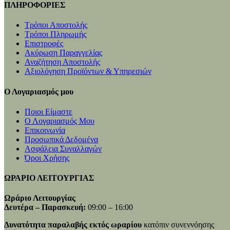
ΠΛΗΡΟΦΟΡΙΕΣ
Τρόποι Αποστολής
Τρόποι Πληρωμής
Επιστροφές
Ακύρωση Παραγγελίας
Αναζήτηση Αποστολής
Αξιολόγηση Προϊόντων & Υπηρεσιών
Ο Λογαριασμός μου
Ποιοι Είμαστε
Ο Λογαριασμός Μου
Επικοινωνία
Προσωπικά Δεδομένα
Ασφάλεια Συναλλαγών
Όροι Χρήσης
ΩΡΑΡΙΟ ΛΕΙΤΟΥΡΓΙΑΣ
Ωράριο Λειτουργίας
Δευτέρα – Παρασκευή:
09:00 – 16:00
Δυνατότητα παραλαβής εκτός ωραρίου
κατόπιν συνεννόησης