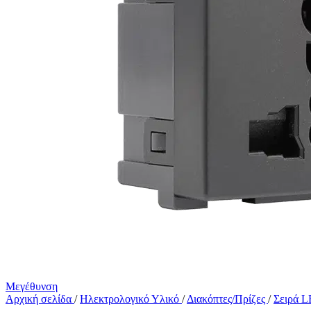
Μεγέθυνση
Αρχική σελίδα
/
Ηλεκτρολογικό Υλικό
/
Διακόπτες/Πρίζες
/
Σειρά 