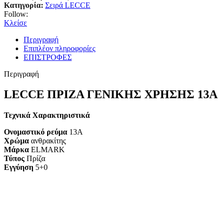
Κατηγορία:
Σειρά LECCE
Follow:
Κλείσε
Περιγραφή
Επιπλέον πληροφορίες
ΕΠΙΣΤΡΟΦΕΣ
Περιγραφή
LECCE ΠΡΙΖΑ ΓΕΝΙΚΗΣ ΧΡΗΣΗΣ 13A
Τεχνικά Χαρακτηριστικά
Ονομαστικό ρεύμα
13A
Χρώμα
ανθρακίτης
Μάρκα
ELMARK
Τύπος
Πρίζα
Εγγύηση
5+0