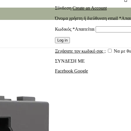
Σύνδεση
Create an Account
Όνομα χρήστη ή διεύθυνση email
*
Απαι
Κωδικός
*
Απαιτείται
Log in
Ξεχάσατε τον κωδικό σας ;
Να με θ
ΣΥΝΔΕΣΗ ΜΕ
Facebook
Google