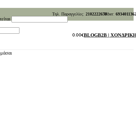
Τηλ. Παραγγελίες:
2102222659
Viber:
693401136
τείται
0.00
€
BLOG
B2B | ΧΟΝΔΡΙΚ
υμάσαι