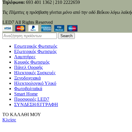
Τηλέφωνο:
693 401 1362 | 210 2222659
Τις Πέμπτες η πρόσβαση γίνεται μόνο από την οδό Βεΐκου λόγω λαϊκή
LED7 All Rights Reserved
Search
Εσωτερικός Φωτισμός
Εξωτερικός Φωτισμός
Λαμπτήρες
Κρυφός Φωτισμός
Πάνελ Οροφής
Ηλεκτρικές Συσκευές
Ξενοδοχειακά
Ηλεκτρολογικό Υλικό
Φωτοβολταϊκά
Smart Home
Προσφορές LED7
ΣΥΝΔΕΣΗ/ΕΓΓΡΑΦΗ
ΤΟ ΚΑΛΑΘΙ ΜΟΥ
Κλείσε