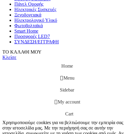
Πάνελ Οροφής
Ηλεκτρικές Συσκευές
Ξενοδοχειακά
Ηλεκτρολογικό Υλικό
Φωτοβολταϊκά
Smart Home
Προσφορές LED7
ΣΥΝΔΕΣΗ/ΕΓΓΡΑΦΗ
ΤΟ ΚΑΛΑΘΙ ΜΟΥ
Κλείσε
Home
Menu
Sidebar
My account
Cart
Χρησιμοποιούμε cookies για να βελτιώσουμε την εμπειρία σας
στην ιστοσελίδα μας. Με την περιήγησή σας σε αυτήν την
ιστοσελίδα, συμφωνείτε με τη χρήση των cookies από εμάς. Αν