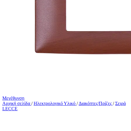
Μεγέθυνση
Αρχική σελίδα
/
Ηλεκτρολογικό Υλικό
/
Διακόπτες/Πρίζες
/
Σειρά
LECCE