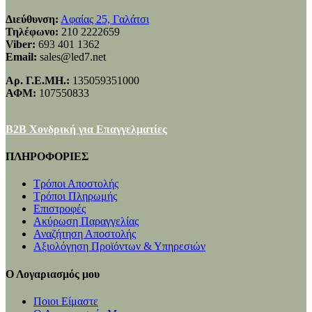
Διεύθυνση:
Αφαίας 25, Γαλάτσι
Τηλέφωνο:
210 2222659
Viber:
693 401 1362
Email:
sales@led7.net
Αρ. Γ.Ε.ΜΗ.:
135059351000
ΑΦΜ:
107550833
B2B Χονδρική για Επαγγελματίες
ΠΛΗΡΟΦΟΡΙΕΣ
Τρόποι Αποστολής
Τρόποι Πληρωμής
Επιστροφές
Ακύρωση Παραγγελίας
Αναζήτηση Αποστολής
Αξιολόγηση Προϊόντων & Υπηρεσιών
Ο Λογαριασμός μου
Ποιοι Είμαστε