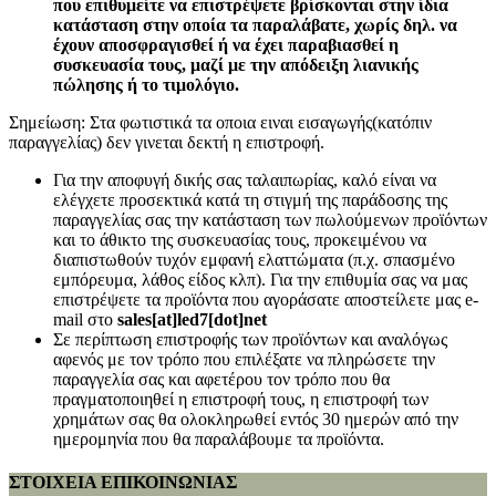
που επιθυμείτε να επιστρέψετε βρίσκονται στην ίδια
κατάσταση στην οποία τα παραλάβατε, χωρίς δηλ. να
έχουν αποσφραγισθεί ή να έχει παραβιασθεί η
συσκευασία τους, μαζί με την απόδειξη λιανικής
πώλησης ή το τιμολόγιο.
Σημείωση: Στα φωτιστικά τα οποια ειναι εισαγωγής(κατόπιν
παραγγελίας) δεν γινεται δεκτή η επιστροφή.
Για την αποφυγή δικής σας ταλαιπωρίας, καλό είναι να
ελέγχετε προσεκτικά κατά τη στιγμή της παράδοσης της
παραγγελίας σας την κατάσταση των πωλούμενων προϊόντων
και το άθικτο της συσκευασίας τους, προκειμένου να
διαπιστωθούν τυχόν εμφανή ελαττώματα (π.χ. σπασμένο
εμπόρευμα, λάθος είδος κλπ). Για την επιθυμία σας να μας
επιστρέψετε τα προϊόντα που αγοράσατε αποστείλετε μας e-
mail στο
sales[at]led7[dot]net
Σε περίπτωση επιστροφής των προϊόντων και αναλόγως
αφενός με τον τρόπο που επιλέξατε να πληρώσετε την
παραγγελία σας και αφετέρου τον τρόπο που θα
πραγματοποιηθεί η επιστροφή τους, η επιστροφή των
χρημάτων σας θα ολοκληρωθεί εντός 30 ημερών από την
ημερομηνία που θα παραλάβουμε τα προϊόντα.
ΣΤΟΙΧΕΙΑ ΕΠΙΚΟΙΝΩΝΙΑΣ