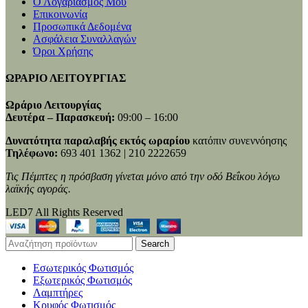
Ο Λογαριασμός Μου
Επικοινωνία
Προσωπικά Δεδομένα
Ασφάλεια Συναλλαγών
Όροι Χρήσης
ΩΡΑΡΙΟ ΛΕΙΤΟΥΡΓΙΑΣ
Ωράριο Λειτουργίας
Δευτέρα – Παρασκευή:
09:00 – 16:00
Δυνατότητα παραλαβής εκτός ωραρίου
κατόπιν συνεννόησης
Τηλέφωνο:
693 401 1362 | 210 2222659
Τις Πέμπτες η πρόσβαση γίνεται μόνο από την οδό Βεΐκου λόγω
λαϊκής αγοράς.
LED7 All Rights Reserved
Search
Εσωτερικός Φωτισμός
Εξωτερικός Φωτισμός
Λαμπτήρες
Κρυφός Φωτισμός