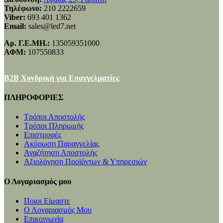
Τηλέφωνο:
210 2222659
Viber:
693 401 1362
Email:
sales@led7.net
Αρ. Γ.Ε.ΜΗ.:
135059351000
ΑΦΜ:
107550833
B2B Χονδρική για Επαγγελματίες
ΠΛΗΡΟΦΟΡΙΕΣ
Τρόποι Αποστολής
Τρόποι Πληρωμής
Επιστροφές
Ακύρωση Παραγγελίας
Αναζήτηση Αποστολής
Αξιολόγηση Προϊόντων & Υπηρεσιών
Ο Λογαριασμός μου
Ποιοι Είμαστε
Ο Λογαριασμός Μου
Επικοινωνία