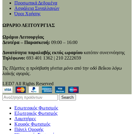
Προσωπικά Δεδομένα
Ασφάλεια Συναλλαγών
Όροι Χρήσης
ΩΡΑΡΙΟ ΛΕΙΤΟΥΡΓΙΑΣ
Ωράριο Λειτουργίας
Δευτέρα – Παρασκευή:
09:00 – 16:00
Δυνατότητα παραλαβής εκτός ωραρίου
κατόπιν συνεννόησης
Τηλέφωνο:
693 401 1362 | 210 2222659
Τις Πέμπτες η πρόσβαση γίνεται μόνο από την οδό Βεΐκου λόγω
λαϊκής αγοράς.
LED7 All Rights Reserved
Search
Εσωτερικός Φωτισμός
Εξωτερικός Φωτισμός
Λαμπτήρες
Κρυφός Φωτισμός
Πάνελ Οροφής