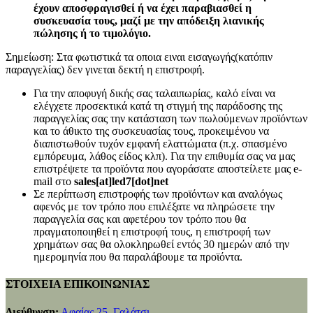
έχουν αποσφραγισθεί ή να έχει παραβιασθεί η
συσκευασία τους, μαζί με την απόδειξη λιανικής
πώλησης ή το τιμολόγιο.
Σημείωση: Στα φωτιστικά τα οποια ειναι εισαγωγής(κατόπιν
παραγγελίας) δεν γινεται δεκτή η επιστροφή.
Για την αποφυγή δικής σας ταλαιπωρίας, καλό είναι να
ελέγχετε προσεκτικά κατά τη στιγμή της παράδοσης της
παραγγελίας σας την κατάσταση των πωλούμενων προϊόντων
και το άθικτο της συσκευασίας τους, προκειμένου να
διαπιστωθούν τυχόν εμφανή ελαττώματα (π.χ. σπασμένο
εμπόρευμα, λάθος είδος κλπ). Για την επιθυμία σας να μας
επιστρέψετε τα προϊόντα που αγοράσατε αποστείλετε μας e-
mail στο
sales[at]led7[dot]net
Σε περίπτωση επιστροφής των προϊόντων και αναλόγως
αφενός με τον τρόπο που επιλέξατε να πληρώσετε την
παραγγελία σας και αφετέρου τον τρόπο που θα
πραγματοποιηθεί η επιστροφή τους, η επιστροφή των
χρημάτων σας θα ολοκληρωθεί εντός 30 ημερών από την
ημερομηνία που θα παραλάβουμε τα προϊόντα.
ΣΤΟΙΧΕΙΑ ΕΠΙΚΟΙΝΩΝΙΑΣ
Διεύθυνση:
Αφαίας 25, Γαλάτσι