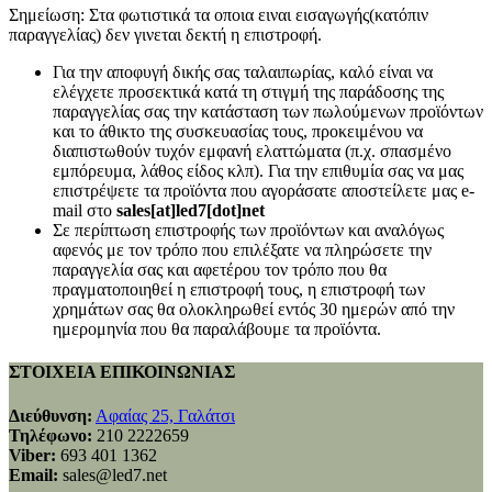
Σημείωση: Στα φωτιστικά τα οποια ειναι εισαγωγής(κατόπιν
παραγγελίας) δεν γινεται δεκτή η επιστροφή.
Για την αποφυγή δικής σας ταλαιπωρίας, καλό είναι να
ελέγχετε προσεκτικά κατά τη στιγμή της παράδοσης της
παραγγελίας σας την κατάσταση των πωλούμενων προϊόντων
και το άθικτο της συσκευασίας τους, προκειμένου να
διαπιστωθούν τυχόν εμφανή ελαττώματα (π.χ. σπασμένο
εμπόρευμα, λάθος είδος κλπ). Για την επιθυμία σας να μας
επιστρέψετε τα προϊόντα που αγοράσατε αποστείλετε μας e-
mail στο
sales[at]led7[dot]net
Σε περίπτωση επιστροφής των προϊόντων και αναλόγως
αφενός με τον τρόπο που επιλέξατε να πληρώσετε την
παραγγελία σας και αφετέρου τον τρόπο που θα
πραγματοποιηθεί η επιστροφή τους, η επιστροφή των
χρημάτων σας θα ολοκληρωθεί εντός 30 ημερών από την
ημερομηνία που θα παραλάβουμε τα προϊόντα.
ΣΤΟΙΧΕΙΑ ΕΠΙΚΟΙΝΩΝΙΑΣ
Διεύθυνση:
Αφαίας 25, Γαλάτσι
Τηλέφωνο:
210 2222659
Viber:
693 401 1362
Email:
sales@led7.net