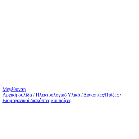
Μεγέθυνση
Αρχική σελίδα
/
Ηλεκτρολογικό Υλικό
/
Διακόπτες/Πρίζες
/
Βιομηχανικοί διακόπτες και πρίζες