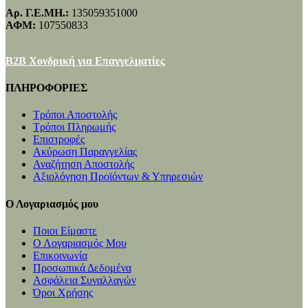
Αρ. Γ.Ε.ΜΗ.:
135059351000
ΑΦΜ:
107550833
B2B Χονδρική για Επαγγελματίες
ΠΛΗΡΟΦΟΡΙΕΣ
Τρόποι Αποστολής
Τρόποι Πληρωμής
Επιστροφές
Ακύρωση Παραγγελίας
Αναζήτηση Αποστολής
Αξιολόγηση Προϊόντων & Υπηρεσιών
Ο Λογαριασμός μου
Ποιοι Είμαστε
Ο Λογαριασμός Μου
Επικοινωνία
Προσωπικά Δεδομένα
Ασφάλεια Συναλλαγών
Όροι Χρήσης