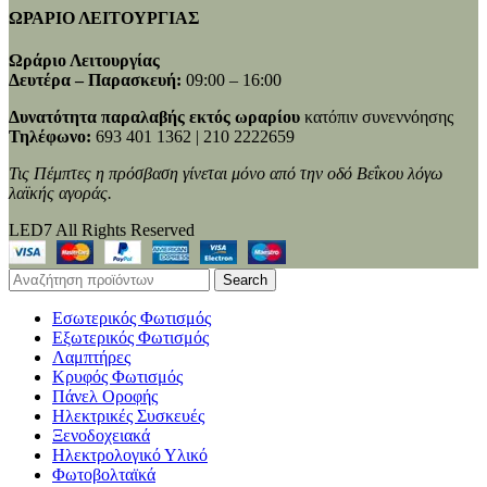
ΩΡΑΡΙΟ ΛΕΙΤΟΥΡΓΙΑΣ
Ωράριο Λειτουργίας
Δευτέρα – Παρασκευή:
09:00 – 16:00
Δυνατότητα παραλαβής εκτός ωραρίου
κατόπιν συνεννόησης
Τηλέφωνο:
693 401 1362 | 210 2222659
Τις Πέμπτες η πρόσβαση γίνεται μόνο από την οδό Βεΐκου λόγω
λαϊκής αγοράς.
LED7 All Rights Reserved
Search
Εσωτερικός Φωτισμός
Εξωτερικός Φωτισμός
Λαμπτήρες
Κρυφός Φωτισμός
Πάνελ Οροφής
Ηλεκτρικές Συσκευές
Ξενοδοχειακά
Ηλεκτρολογικό Υλικό
Φωτοβολταϊκά