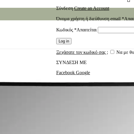
Σύνδεση
Create an Account
Όνομα χρήστη ή διεύθυνση email
*
Απαι
Κωδικός
*
Απαιτείται
Log in
Ξεχάσατε τον κωδικό σας ;
Να με θ
ΣΥΝΔΕΣΗ ΜΕ
Facebook
Google