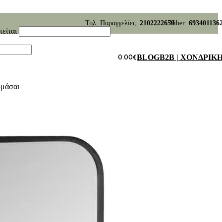
Τηλ. Παραγγελίες:
2102222659
Viber:
693401136
τείται
0.00
€
BLOG
B2B | ΧΟΝΔΡΙΚ
υμάσαι