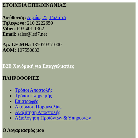
ΣΤΟΙΧΕΙΑ ΕΠΙΚΟΙΝΩΝΙΑΣ
Διεύθυνση:
Αφαίας 25, Γαλάτσι
Τηλέφωνο:
210 2222659
Viber:
693 401 1362
Email:
sales@led7.net
Αρ. Γ.Ε.ΜΗ.:
135059351000
ΑΦΜ:
107550833
B2B Χονδρική για Επαγγελματίες
ΠΛΗΡΟΦΟΡΙΕΣ
Τρόποι Αποστολής
Τρόποι Πληρωμής
Επιστροφές
Ακύρωση Παραγγελίας
Αναζήτηση Αποστολής
Αξιολόγηση Προϊόντων & Υπηρεσιών
Ο Λογαριασμός μου