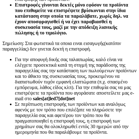
Επιστροφές γίνονται δεκτές μόνο εφόσον τα προϊόντα
που επιθυμείτε να επιστρέψετε βρίσκονται στην ίδια
κατάσταση στην οποία τα παραλάβατε, χωρίς δηλ. να
έχουν αποσφραγισθεί ή να έχει παραβιασθεί η
συσκευασία τους, μαζί με την απόδειξη λιανικής
πώλησης ή το τιμολόγιο.
Σημείωση: Στα φωτιστικά τα οποια ειναι εισαγωγής(κατόπιν
παραγγελίας) δεν γινεται δεκτή η επιστροφή.
Για την αποφυγή δικής σας ταλαιπωρίας, καλό είναι να
ελέγχετε προσεκτικά κατά τη στιγμή της παράδοσης της
παραγγελίας σας την κατάσταση των πωλούμενων προϊόντων
και το άθικτο της συσκευασίας τους, προκειμένου να
διαπιστωθούν τυχόν εμφανή ελαττώματα (π.χ. σπασμένο
εμπόρευμα, λάθος είδος κλπ). Για την επιθυμία σας να μας
επιστρέψετε τα προϊόντα που αγοράσατε αποστείλετε μας e-
mail στο
sales[at]led7[dot]net
Σε περίπτωση επιστροφής των προϊόντων και αναλόγως
αφενός με τον τρόπο που επιλέξατε να πληρώσετε την
παραγγελία σας και αφετέρου τον τρόπο που θα
πραγματοποιηθεί η επιστροφή τους, η επιστροφή των
χρημάτων σας θα ολοκληρωθεί εντός 30 ημερών από την
ημερομηνία που θα παραλάβουμε τα προϊόντα.