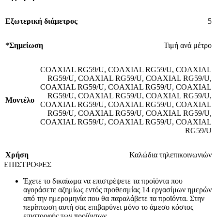
Εξωτερική διάμετρος
5
*Σημείωση
Τιμή ανά μέτρο
COAXIAL RG59/U
,
COAXIAL RG59/U
,
COAXIAL
RG59/U
,
COAXIAL RG59/U
,
COAXIAL RG59/U
,
COAXIAL RG59/U
,
COAXIAL RG59/U
,
COAXIAL
RG59/U
,
COAXIAL RG59/U
,
COAXIAL RG59/U
,
Mοντέλο
COAXIAL RG59/U
,
COAXIAL RG59/U
,
COAXIAL
RG59/U
,
COAXIAL RG59/U
,
COAXIAL RG59/U
,
COAXIAL RG59/U
,
COAXIAL RG59/U
,
COAXIAL
RG59/U
Χρήση
Καλώδια τηλεπικοινωνιών
ΕΠΙΣΤΡΟΦΕΣ
Έχετε το δικαίωμα να επιστρέψετε τα προϊόντα που
αγοράσετε αζημίως εντός προθεσμίας 14 εργασίμων ημερών
από την ημερομηνία που θα παραλάβετε τα προϊόντα. Στην
περίπτωση αυτή σας επιβαρύνει μόνο το άμεσο κόστος
επιστροφής των προϊόντων.