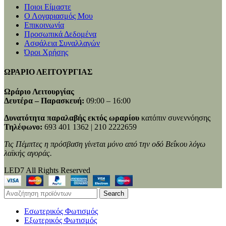
Ποιοι Είμαστε
Ο Λογαριασμός Μου
Επικοινωνία
Προσωπικά Δεδομένα
Ασφάλεια Συναλλαγών
Όροι Χρήσης
ΩΡΑΡΙΟ ΛΕΙΤΟΥΡΓΙΑΣ
Ωράριο Λειτουργίας
Δευτέρα – Παρασκευή:
09:00 – 16:00
Δυνατότητα παραλαβής εκτός ωραρίου
κατόπιν συνεννόησης
Τηλέφωνο:
693 401 1362 | 210 2222659
Τις Πέμπτες η πρόσβαση γίνεται μόνο από την οδό Βεΐκου λόγω
λαϊκής αγοράς.
LED7 All Rights Reserved
Search
Εσωτερικός Φωτισμός
Εξωτερικός Φωτισμός