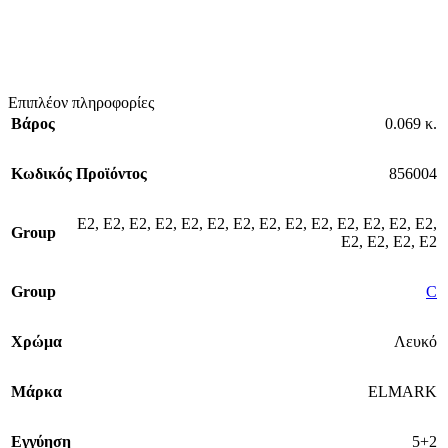
Επιπλέον πληροφορίες
Βάρος
0.069 κ.
Κωδικός Προϊόντος
856004
E2
,
E2
,
E2
,
E2
,
E2
,
E2
,
E2
,
E2
,
E2
,
E2
,
E2
,
E2
,
E2
,
E2
,
Group
E2
,
E2
,
E2
,
E2
Group
C
Χρώμα
Λευκό
Μάρκα
ELMARK
Εγγύηση
5+2