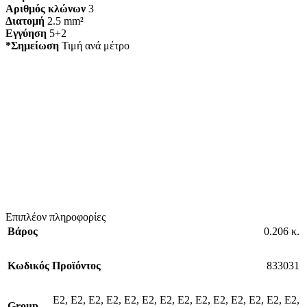
Αριθμός κλώνων
3
Διατομή
2.5 mm²
Εγγύηση
5+2
*Σημείωση
Τιμή ανά μέτρο
Επιπλέον πληροφορίες
Βάρος
0.206 κ.
Κωδικός Προϊόντος
833031
E2
,
E2
,
E2
,
E2
,
E2
,
E2
,
E2
,
E2
,
E2
,
E2
,
E2
,
E2
,
E2
,
E2
,
Group