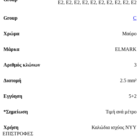
E2
,
E2
,
E2
,
E2
,
E2
,
E2
,
E2
,
E2
,
E2
,
E2
Group
C
Χρώμα
Μαύρο
Μάρκα
ELMARK
Αριθμός κλώνων
3
Διατομή
2.5 mm²
Εγγύηση
5+2
*Σημείωση
Τιμή ανά μέτρο
Χρήση
Καλώδια ισχύος ΝΥΥ
ΕΠΙΣΤΡΟΦΕΣ