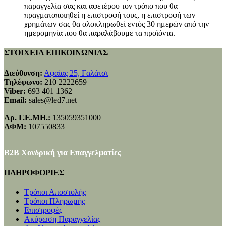
παραγγελία σας και αφετέρου τον τρόπο που θα
πραγματοποιηθεί η επιστροφή τους, η επιστροφή των
χρημάτων σας θα ολοκληρωθεί εντός 30 ημερών από την
ημερομηνία που θα παραλάβουμε τα προϊόντα.
ΣΤΟΙΧΕΙΑ ΕΠΙΚΟΙΝΩΝΙΑΣ
Διεύθυνση:
Αφαίας 25, Γαλάτσι
Τηλέφωνο:
210 2222659
Viber:
693 401 1362
Email:
sales@led7.net
Αρ. Γ.Ε.ΜΗ.:
135059351000
ΑΦΜ:
107550833
B2B Χονδρική για Επαγγελματίες
ΠΛΗΡΟΦΟΡΙΕΣ
Τρόποι Αποστολής
Τρόποι Πληρωμής
Επιστροφές
Ακύρωση Παραγγελίας