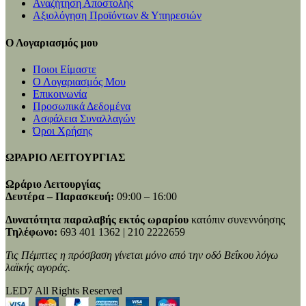
Αναζήτηση Αποστολής
Αξιολόγηση Προϊόντων & Υπηρεσιών
Ο Λογαριασμός μου
Ποιοι Είμαστε
Ο Λογαριασμός Μου
Επικοινωνία
Προσωπικά Δεδομένα
Ασφάλεια Συναλλαγών
Όροι Χρήσης
ΩΡΑΡΙΟ ΛΕΙΤΟΥΡΓΙΑΣ
Ωράριο Λειτουργίας
Δευτέρα – Παρασκευή:
09:00 – 16:00
Δυνατότητα παραλαβής εκτός ωραρίου
κατόπιν συνεννόησης
Τηλέφωνο:
693 401 1362 | 210 2222659
Τις Πέμπτες η πρόσβαση γίνεται μόνο από την οδό Βεΐκου λόγω
λαϊκής αγοράς.
LED7 All Rights Reserved