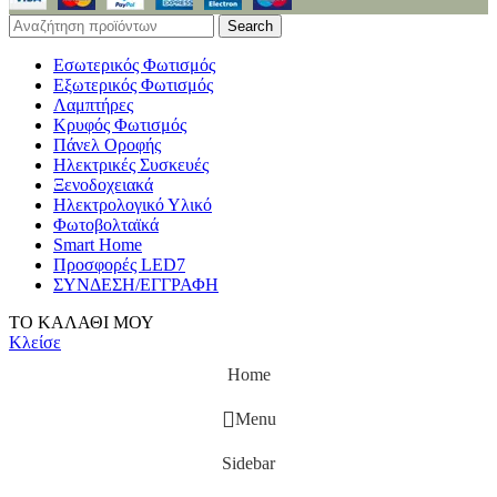
Search
Εσωτερικός Φωτισμός
Εξωτερικός Φωτισμός
Λαμπτήρες
Κρυφός Φωτισμός
Πάνελ Οροφής
Ηλεκτρικές Συσκευές
Ξενοδοχειακά
Ηλεκτρολογικό Υλικό
Φωτοβολταϊκά
Smart Home
Προσφορές LED7
ΣΥΝΔΕΣΗ/ΕΓΓΡΑΦΗ
ΤΟ ΚΑΛΑΘΙ ΜΟΥ
Κλείσε
Home
Menu
Sidebar