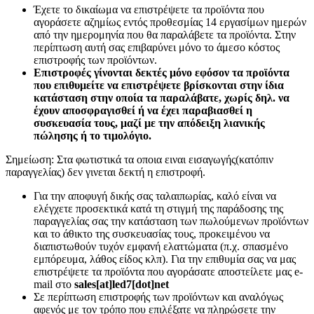
Έχετε το δικαίωμα να επιστρέψετε τα προϊόντα που
αγοράσετε αζημίως εντός προθεσμίας 14 εργασίμων ημερών
από την ημερομηνία που θα παραλάβετε τα προϊόντα. Στην
περίπτωση αυτή σας επιβαρύνει μόνο το άμεσο κόστος
επιστροφής των προϊόντων.
Επιστροφές γίνονται δεκτές μόνο εφόσον τα προϊόντα
που επιθυμείτε να επιστρέψετε βρίσκονται στην ίδια
κατάσταση στην οποία τα παραλάβατε, χωρίς δηλ. να
έχουν αποσφραγισθεί ή να έχει παραβιασθεί η
συσκευασία τους, μαζί με την απόδειξη λιανικής
πώλησης ή το τιμολόγιο.
Σημείωση: Στα φωτιστικά τα οποια ειναι εισαγωγής(κατόπιν
παραγγελίας) δεν γινεται δεκτή η επιστροφή.
Για την αποφυγή δικής σας ταλαιπωρίας, καλό είναι να
ελέγχετε προσεκτικά κατά τη στιγμή της παράδοσης της
παραγγελίας σας την κατάσταση των πωλούμενων προϊόντων
και το άθικτο της συσκευασίας τους, προκειμένου να
διαπιστωθούν τυχόν εμφανή ελαττώματα (π.χ. σπασμένο
εμπόρευμα, λάθος είδος κλπ). Για την επιθυμία σας να μας
επιστρέψετε τα προϊόντα που αγοράσατε αποστείλετε μας e-
mail στο
sales[at]led7[dot]net
Σε περίπτωση επιστροφής των προϊόντων και αναλόγως
αφενός με τον τρόπο που επιλέξατε να πληρώσετε την