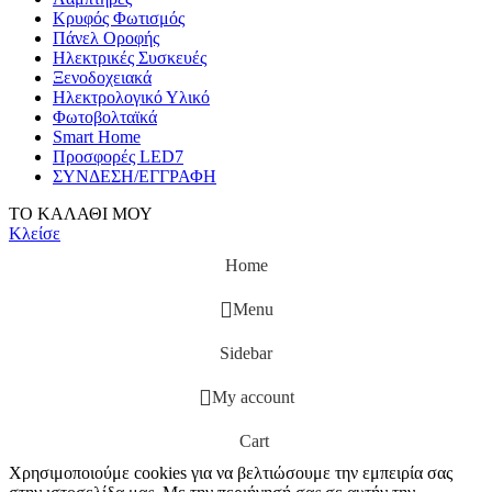
Κρυφός Φωτισμός
Πάνελ Οροφής
Ηλεκτρικές Συσκευές
Ξενοδοχειακά
Ηλεκτρολογικό Υλικό
Φωτοβολταϊκά
Smart Home
Προσφορές LED7
ΣΥΝΔΕΣΗ/ΕΓΓΡΑΦΗ
ΤΟ ΚΑΛΑΘΙ ΜΟΥ
Κλείσε
Home
Menu
Sidebar
My account
Cart
Χρησιμοποιούμε cookies για να βελτιώσουμε την εμπειρία σας