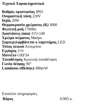
Τεχνικά Χαρακτηριστικά
Βαθμός προστασίας
IP65
Ονομαστική τάση
220V
Ισχύς
20W
Θερμοκρασία χρώματος (K)
3000
Φωτεινή ροή
1760lm
Διαστάσεις (mm)
315×140
Χρώμα σώματος
Μαύρο
Συμπεριλαμβάνεται ο λαμπτήρας
LED
Τύπος υλικού
Αλουμίνιο
Εγγύηση
3+0
Mοντέλο
GRF54
Tοποθέτηση
Χωνευτή τοποθέτηση
Γωνία δέσμης
90°
Luminous efficiency
88lm/W
Επιπλέον πληροφορίες
Βάρος
0.905 κ.