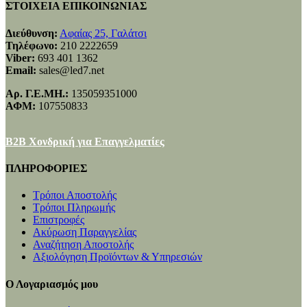
ΣΤΟΙΧΕΙΑ ΕΠΙΚΟΙΝΩΝΙΑΣ
Διεύθυνση:
Αφαίας 25, Γαλάτσι
Τηλέφωνο:
210 2222659
Viber:
693 401 1362
Email:
sales@led7.net
Αρ. Γ.Ε.ΜΗ.:
135059351000
ΑΦΜ:
107550833
B2B Χονδρική για Επαγγελματίες
ΠΛΗΡΟΦΟΡΙΕΣ
Τρόποι Αποστολής
Τρόποι Πληρωμής
Επιστροφές
Ακύρωση Παραγγελίας
Αναζήτηση Αποστολής
Αξιολόγηση Προϊόντων & Υπηρεσιών
Ο Λογαριασμός μου