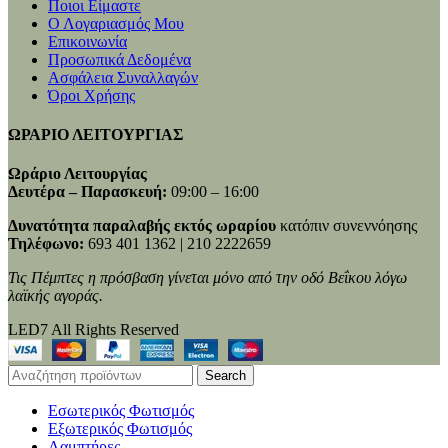
Ποιοι Είμαστε
Ο Λογαριασμός Μου
Επικοινωνία
Προσωπικά Δεδομένα
Ασφάλεια Συναλλαγών
Όροι Χρήσης
ΩΡΑΡΙΟ ΛΕΙΤΟΥΡΓΙΑΣ
Ωράριο Λειτουργίας
Δευτέρα – Παρασκευή:
09:00 – 16:00
Δυνατότητα παραλαβής εκτός ωραρίου
κατόπιν συνεννόησης
Τηλέφωνο:
693 401 1362 | 210 2222659
Τις Πέμπτες η πρόσβαση γίνεται μόνο από την οδό Βεΐκου λόγω
λαϊκής αγοράς.
LED7 All Rights Reserved
Search
Εσωτερικός Φωτισμός
Εξωτερικός Φωτισμός
Λαμπτήρες