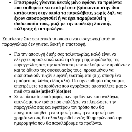
Επιστροφές γίνονται δεκτές μόνο εφόσον τα προϊόντα
που επιθυμείτε να επιστρέψετε βρίσκονται στην ίδια
κατάσταση στην οποία τα παραλάβατε, χωρίς δηλ. να
έχουν αποσφραγισθεί ή να έχει παραβιασθεί η
συσκευασία τους, μαζί με την απόδειξη λιανικής
πώλησης ή το τιμολόγιο.
Σημείωση: Στα φωτιστικά τα οποια ειναι εισαγωγής(κατόπιν
παραγγελίας) δεν γινεται δεκτή η επιστροφή.
Για την αποφυγή δικής σας ταλαιπωρίας, καλό είναι να
ελέγχετε προσεκτικά κατά τη στιγμή της παράδοσης της
παραγγελίας σας την κατάσταση των πωλούμενων προϊόντων
και το άθικτο της συσκευασίας τους, προκειμένου να
διαπιστωθούν τυχόν εμφανή ελαττώματα (π.χ. σπασμένο
εμπόρευμα, λάθος είδος κλπ). Για την επιθυμία σας να μας
επιστρέψετε τα προϊόντα που αγοράσατε αποστείλετε μας e-
mail στο
sales[at]led7[dot]net
Σε περίπτωση επιστροφής των προϊόντων και αναλόγως
αφενός με τον τρόπο που επιλέξατε να πληρώσετε την
παραγγελία σας και αφετέρου τον τρόπο που θα
πραγματοποιηθεί η επιστροφή τους, η επιστροφή των
χρημάτων σας θα ολοκληρωθεί εντός 30 ημερών από την
ημερομηνία που θα παραλάβουμε τα προϊόντα.