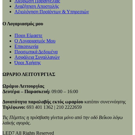
Ακύρωση Παραγγελίας
Αναζήτηση Αποστολής
Αξιολόγηση Προϊόντων & Υπηρεσιών
Ο Λογαριασμός μου
Ποιοι Είμαστε
Ο Λογαριασμός Μου
Επικοινωνία
Προσωπικά Δεδομένα
Ασφάλεια Συναλλαγών
Όροι Χρήσης
ΩΡΑΡΙΟ ΛΕΙΤΟΥΡΓΙΑΣ
Ωράριο Λειτουργίας
Δευτέρα – Παρασκευή:
09:00 – 16:00
Δυνατότητα παραλαβής εκτός ωραρίου
κατόπιν συνεννόησης
Τηλέφωνο:
693 401 1362 | 210 2222659
Τις Πέμπτες η πρόσβαση γίνεται μόνο από την οδό Βεΐκου λόγω
λαϊκής αγοράς.
LED7 All Rights Reserved