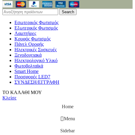
Search
Εσωτερικός Φωτισμός
Εξωτερικός Φωτισμός
Λαμπτήρες
Κρυφός Φωτισμός
Πάνελ Οροφής
Ηλεκτρικές Συσκευές
Ξενοδοχειακά
Ηλεκτρολογικό Υλικό
Φωτοβολταϊκά
Smart Home
Προσφορές LED7
ΣΥΝΔΕΣΗ/ΕΓΓΡΑΦΗ
ΤΟ ΚΑΛΑΘΙ ΜΟΥ
Κλείσε
Home
Menu
Sidebar