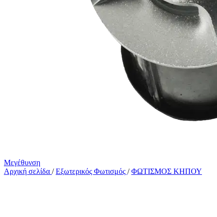
Μεγέθυνση
Αρχική σελίδα
/
Εξωτερικός Φωτισμός
/
ΦΩΤΙΣΜΟΣ ΚΗΠΟΥ