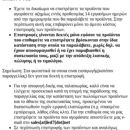
Έχετε το δικαίωμα να επιστρέψετε τα προϊόντα που
αγοράσετε αζημίως εντός προθεσμίας 14 εργασίμων ημερών
από την ημερομηνία που θα παραλάβετε τα προϊόντα. Στην
περίπτωση αυτή σας επιβαρύνει μόνο το άμεσο κόστος
επιστροφής των προϊόντων.
Επιστροφές γίνονται δεκτές μόνο εφόσον τα προϊόντα
που επιθυμείτε να επιστρέψετε βρίσκονται στην ίδια
κατάσταση στην οποία τα παραλάβατε, χωρίς δηλ. να
έχουν αποσφραγισθεί ή να έχει παραβιασθεί η
συσκευασία τους, μαζί με την απόδειξη λιανικής
πώλησης ή το τιμολόγιο.
Σημείωση: Στα φωτιστικά τα οποια ειναι εισαγωγής(κατόπιν
παραγγελίας) δεν γινεται δεκτή η επιστροφή.
Για την αποφυγή δικής σας ταλαιπωρίας, καλό είναι να
ελέγχετε προσεκτικά κατά τη στιγμή της παράδοσης της
παραγγελίας σας την κατάσταση των πωλούμενων προϊόντων
και το άθικτο της συσκευασίας τους, προκειμένου να
διαπιστωθούν τυχόν εμφανή ελαττώματα (π.χ. σπασμένο
εμπόρευμα, λάθος είδος κλπ). Για την επιθυμία σας να μας
επιστρέψετε τα προϊόντα που αγοράσατε αποστείλετε μας e-
mail στο
sales[at]led7[dot]net
Σε περίπτωση επιστροφής των προϊόντων και αναλόγως