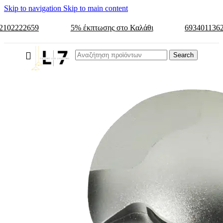
Skip to navigation
Skip to main content
2102222659
5% έκπτωσης στο Καλάθι
693401136
Search