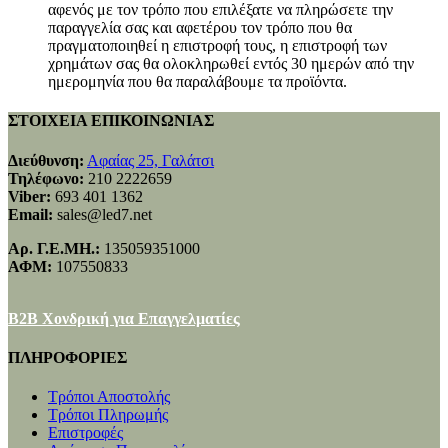
αφενός με τον τρόπο που επιλέξατε να πληρώσετε την
παραγγελία σας και αφετέρου τον τρόπο που θα
πραγματοποιηθεί η επιστροφή τους, η επιστροφή των
χρημάτων σας θα ολοκληρωθεί εντός 30 ημερών από την
ημερομηνία που θα παραλάβουμε τα προϊόντα.
ΣΤΟΙΧΕΙΑ ΕΠΙΚΟΙΝΩΝΙΑΣ
Διεύθυνση:
Αφαίας 25, Γαλάτσι
Τηλέφωνο:
210 2222659
Viber:
693 401 1362
Email:
sales@led7.net
Αρ. Γ.Ε.ΜΗ.:
135059351000
ΑΦΜ:
107550833
B2B Χονδρική για Επαγγελματίες
ΠΛΗΡΟΦΟΡΙΕΣ
Τρόποι Αποστολής
Τρόποι Πληρωμής
Επιστροφές