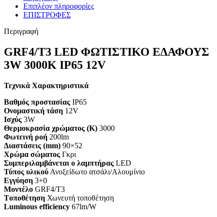
Επιπλέον πληροφορίες
ΕΠΙΣΤΡΟΦΕΣ
Περιγραφή
GRF4/Т3 LED ΦΩΤΙΣΤΙΚΟ ΕΔΑΦΟΥΣ
3W 3000K IP65 12V
Τεχνικά Χαρακτηριστικά
Βαθμός προστασίας
IP65
Ονομαστική τάση
12V
Ισχύς
3W
Θερμοκρασία χρώματος (K)
3000
Φωτεινή ροή
200lm
Διαστάσεις (mm)
90×52
Χρώμα σώματος
Γκρι
Συμπεριλαμβάνεται ο λαμπτήρας
LED
Τύπος υλικού
Ανοξείδωτο ατσάλι/Αλουμίνιο
Εγγύηση
3+0
Mοντέλο
GRF4/Т3
Tοποθέτηση
Χωνευτή τοποθέτηση
Luminous efficiency
67lm/W